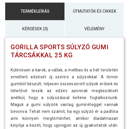
TERMÉKLEÍRÁS
ÚTMUTATÓK ÉS CIKKEK
KÉRDÉSEK (0)
VÉLEMÉNY
GORILLA SPORTS SÚLYZÓ GUMI
TÁRCSÁKKAL 25 KG
Különösen a karok, a vállak, a mellkas és a hát területén
emelheti edzését új szintre a súlyzókkal. A tömör
gumiból készült, teljesen összeszerelt súlyok erősek és
lehetővé teszik az edzés azonnali megkezdését
anélkül, hogy a súlyozással kellene foglalkoznunk.
Maguk a gumi súlyzók vastag gumiréteggel vannak
bevonva. Tehát nem számít, ha egy súlyzó ér a padlóra
ami könnyen megtörténhet, amikor diadalmasan
kinyitja a kezét, hogy ujjongjon az új gyakorlatok után.