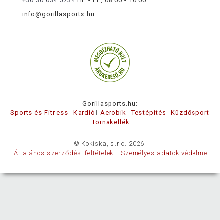
+36 30 634 5734
HÉ - PÉ, 08:00 - 16:00
info@gorillasports.hu
Gorillasports.hu:
Sports és Fitness
Kardió
Aerobik
Testépítés
Küzdősport
Tornakellék
© Kokiska, s.r.o. 2026.
Általános szerződési feltételek
Személyes adatok védelme