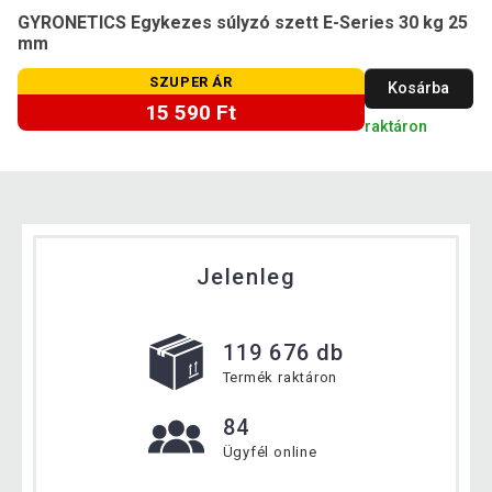
GYRONETICS Egykezes súlyzó szett E-Series 30 kg 25
mm
SZUPER ÁR
Kosárba
15 590 Ft
raktáron
Jelenleg
119 676 db
Termék raktáron
84
Ügyfél online