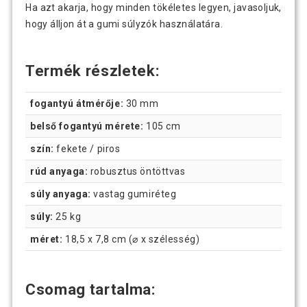
Ha azt akarja, hogy minden tökéletes legyen, javasoljuk,
hogy álljon át a gumi súlyzók használatára.
Termék részletek:
fogantyú átmérője:
30 mm
belső fogantyú mérete:
105 cm
szín:
fekete / piros
rúd anyaga:
robusztus öntöttvas
súly anyaga:
vastag gumiréteg
súly:
25 kg
méret:
18,5 x 7,8 cm (⌀ x szélesség)
Csomag tartalma: