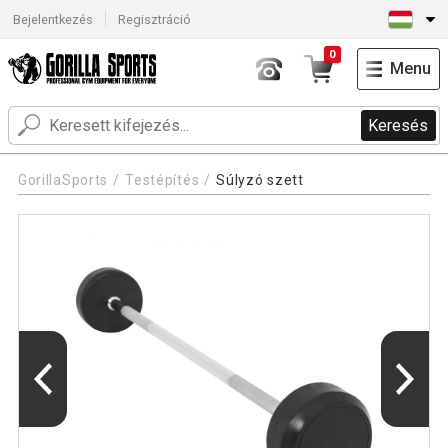
Bejelentkezés
Regisztráció
0
Menu
Keresés
GorillaSports
Testépítés
Súlyzó szett