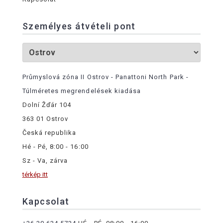
Személyes átvételi pont
Průmyslová zóna II Ostrov - Panattoni North Park -
Túlméretes megrendelések kiadása
Dolní Žďár 104
363 01 Ostrov
Česká republika
Hé - Pé, 8:00 - 16:00
Sz - Va, zárva
térkép itt
Kapcsolat