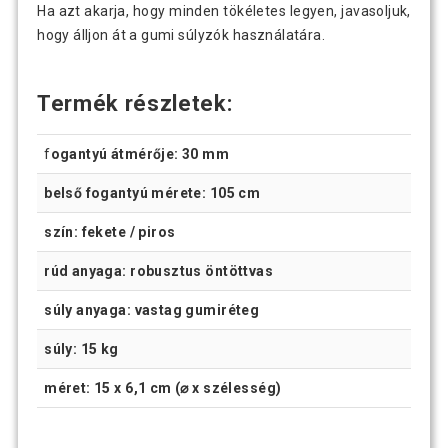
Ha azt akarja, hogy minden tökéletes legyen, javasoljuk,
hogy álljon át a gumi súlyzók használatára.
Termék részletek:
f
ogantyú átmérője: 30 mm
belső fogantyú mérete: 105 cm
szín: fekete / piros
rúd anyaga: robusztus öntöttvas
súly anyaga: vastag gumiréteg
súly: 15 kg
méret: 15 x 6,1 cm (⌀ x szélesség)