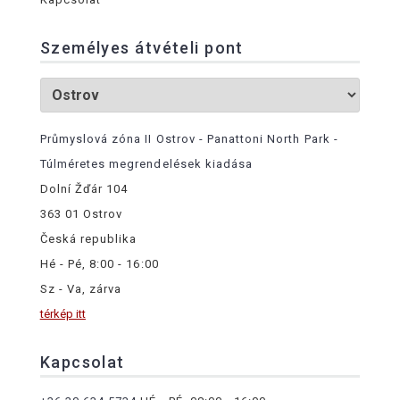
Személyes átvételi pont
Průmyslová zóna II Ostrov - Panattoni North Park -
Túlméretes megrendelések kiadása
Dolní Žďár 104
363 01 Ostrov
Česká republika
Hé - Pé, 8:00 - 16:00
Sz - Va, zárva
térkép itt
Kapcsolat