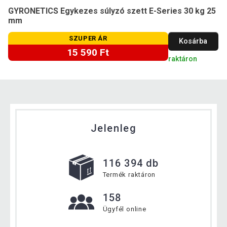
GYRONETICS Egykezes súlyzó szett E-Series 30 kg 25
mm
SZUPER ÁR
Kosárba
15 590 Ft
raktáron
Jelenleg
116 394 db
Termék raktáron
158
Ügyfél online