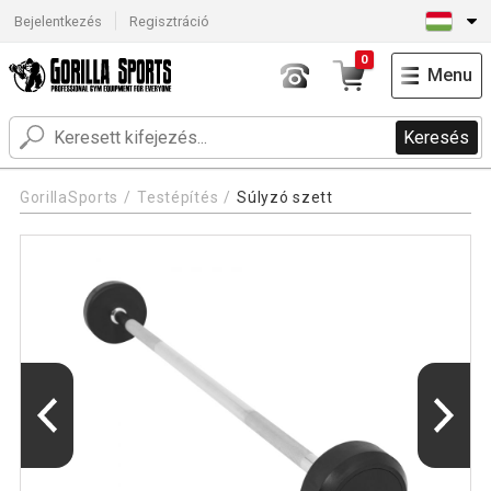
Bejelentkezés
Regisztráció
0
Menu
Keresés
GorillaSports
Testépítés
Súlyzó szett