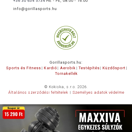
+36 30 634 5734
HÉ - PÉ, 08:00 - 16:00
info@gorillasports.hu
Gorillasports.hu:
Sports és Fitness
Kardió
Aerobik
Testépítés
Küzdősport
Tornakellék
© Kokiska, s.r.o. 2026.
Általános szerződési feltételek
Személyes adatok védelme