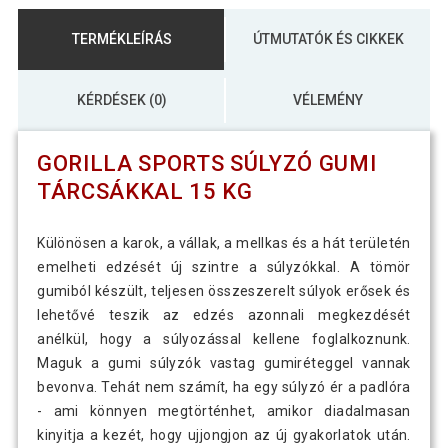
TERMÉKLEÍRÁS
ÚTMUTATÓK ÉS CIKKEK
KÉRDÉSEK (0)
VÉLEMÉNY
GORILLA SPORTS SÚLYZÓ GUMI
TÁRCSÁKKAL 15 KG
Különösen a karok, a vállak, a mellkas és a hát területén
emelheti edzését új szintre a súlyzókkal. A tömör
gumiból készült, teljesen összeszerelt súlyok erősek és
lehetővé teszik az edzés azonnali megkezdését
anélkül, hogy a súlyozással kellene foglalkoznunk.
Maguk a gumi súlyzók vastag gumiréteggel vannak
bevonva. Tehát nem számít, ha egy súlyzó ér a padlóra
- ami könnyen megtörténhet, amikor diadalmasan
kinyitja a kezét, hogy ujjongjon az új gyakorlatok után.