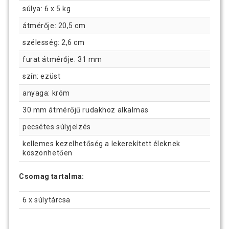
súlya: 6 x 5 kg
átmérője: 20,5 cm
szélesség: 2,6 cm
furat átmérője: 31 mm
szín: ezüst
anyaga: króm
30 mm átmérőjű rudakhoz alkalmas
pecsétes súlyjelzés
kellemes kezelhetőség a lekerekített éleknek
köszönhetően
Csomag tartalma:
6 x súlytárcsa