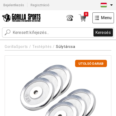
Bejelentkezés
Regisztráció
0
Menu
Keresés
GorillaSports
Testépítés
Súlytárcsa
UTOLSÓ DARAB