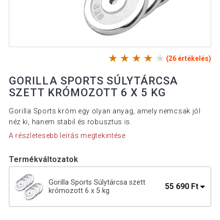
(26 értékelés)
GORILLA SPORTS SÚLYTÁRCSA
SZETT KRÓMOZOTT 6 X 5 KG
Gorilla Sports króm egy olyan anyag, amely nemcsak jól
néz ki, hanem stabil és robusztus is.
A részletesebb leírás megtekintése
Termékváltozatok
Gorilla Sports Súlytárcsa szett
55 690 Ft
krómozott 6 x 5 kg
Gorilla Sports Öntöttvas súlytárcsa 2,5
6 290 Ft