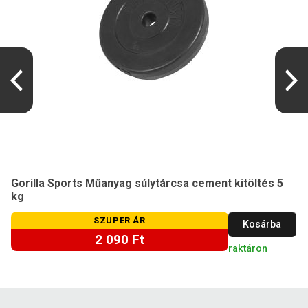
Gorilla Sports Műanyag súlytárcsa cement kitöltés 5
kg
SZUPER ÁR
Kosárba
2 090 Ft
raktáron