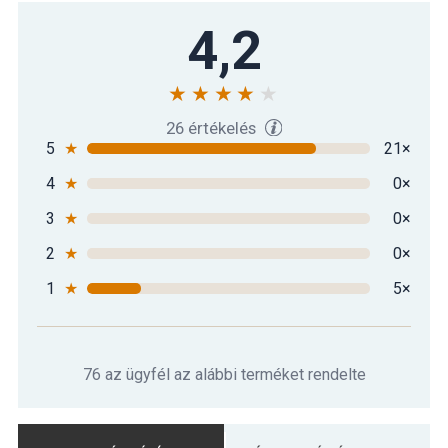
Gorilla Sports Súlytárcsa szett
4,2
54 790 Ft
krómozott 30 kg
26 értékelés
5
★
21×
4
★
0×
3
★
0×
2
★
0×
1
★
5×
76 az ügyfél az alábbi terméket rendelte