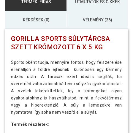
TERMÉKLEÍRÁS
ÚTMUTATÓK ÉS CIKKEK
KÉRDÉSEK (0)
VÉLEMÉNY (26)
GORILLA SPORTS SÚLYTÁRCSA
SZETT KRÓMOZOTT 6 X 5 KG
Sportolóként tudja, mennyire fontos, hogy felszerelése
ellenálljon a földre ejtésnek különösen egy kemény
edzés után. A tárcsák ezért ideális segítők, ha
szeretnéd változatosabbá tenni súlyzós gyakorlataidat.
A szélek lekerekítettek, így a korongokat olyan
gyakorlatokhoz is használhatod, mint a fekvőtámasz
vagy a hiperextenzió. A súly a lemezekre van
nyomtatva, így soha nem veszíti el a súlyát.
Termék részletek: