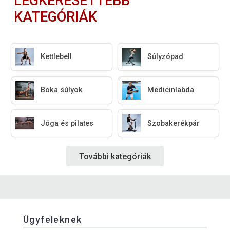
LEGKERESETTEBB
KATEGÓRIÁK
Kettlebell
Súlyzópad
Boka súlyok
Medicinlabda
Jóga és pilates
Szobakerékpár
További kategóriák
Ügyfeleknek