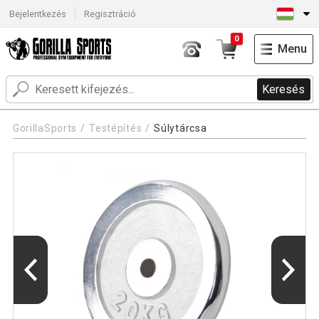
Bejelentkezés
Regisztráció
0
Menu
Keresés
GorillaSports
Testépítés
Súlytárcsa