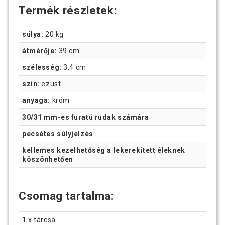
Termék részletek:
súlya:
20 kg
átmérője:
39 cm
szélesség:
3,4 cm
szín:
ezüst
anyaga:
króm
30/31 mm-es furatú rudak számára
pecsétes súlyjelzés
kellemes kezelhetőség a lekerekített éleknek
köszönhetően
Csomag tartalma:
1 x tárcsa