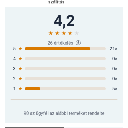
szállítás
Gorilla Sports Súlytárcsa szett
4,2
54 790 Ft
krómozott 30 kg
26 értékelés
5
★
21×
4
★
0×
3
★
0×
2
★
0×
1
★
5×
98 az ügyfél az alábbi terméket rendelte