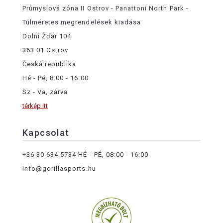
Průmyslová zóna II Ostrov - Panattoni North Park -
Túlméretes megrendelések kiadása
Dolní Žďár 104
363 01 Ostrov
Česká republika
Hé - Pé, 8:00 - 16:00
Sz - Va, zárva
térkép itt
Kapcsolat
+36 30 634 5734
HÉ - PÉ, 08:00 - 16:00
info@gorillasports.hu