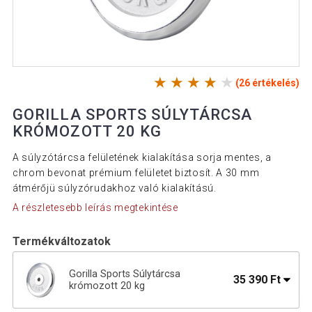
(26 értékelés)
GORILLA SPORTS SÚLYTÁRCSA
KRÓMOZOTT 20 KG
A súlyzótárcsa felületének kialakítása sorja mentes, a
chrom bevonat prémium felületet biztosít. A 30 mm
átmérőjü súlyzórudakhoz való kialakítású.
A részletesebb leírás megtekintése
Termékváltozatok
Gorilla Sports Súlytárcsa
35 390 Ft
krómozott 20 kg