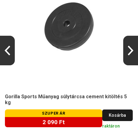
Gorilla Sports Műanyag súlytárcsa cement kitöltés 5
kg
SZUPER ÁR
Kosárba
2 090 Ft
raktáron