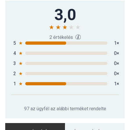
3,0
2 értékelés
5
★
1×
4
★
0×
3
★
0×
2
★
0×
1
★
1×
97 az ügyfél az alábbi terméket rendelte