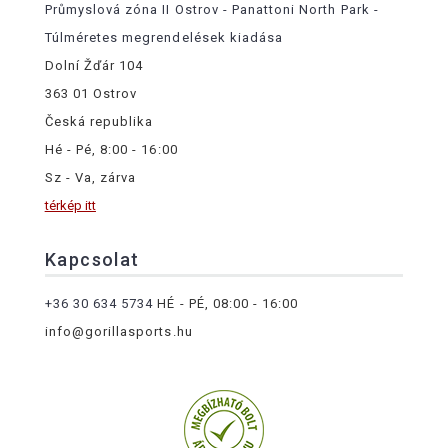
Průmyslová zóna II Ostrov - Panattoni North Park -
Túlméretes megrendelések kiadása
Dolní Žďár 104
363 01 Ostrov
Česká republika
Hé - Pé, 8:00 - 16:00
Sz - Va, zárva
térkép itt
Kapcsolat
+36 30 634 5734
HÉ - PÉ, 08:00 - 16:00
info@gorillasports.hu