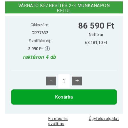
10 kg
VÁRHATÓ KÉZBESÍTÉS 2-3 MUNKANAPON
BELÜL
89 390 Ft
Gorilla Sports Súlytárcsa gumírozott
86 590 Ft
72 690 Ft
15 kg
Cikkszám:
GR77632
Nettó ár
Szállítási díj:
129 690 Ft
Gorilla Sports Súlytárcsa gumírozott
68 181,10 Ft
63 590 Ft
25 kg
3 990 Ft
raktáron 4 db
Gorilla Sports Súlytárcsa gumírozott 5
23 290 Ft
kg
-
+
Kosárba
Fizetés és
Ügyfélszolgálat
szállítás