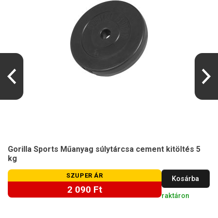
Gorilla Sports Műanyag súlytárcsa cement kitöltés 5
kg
SZUPER ÁR
Kosárba
2 090 Ft
raktáron