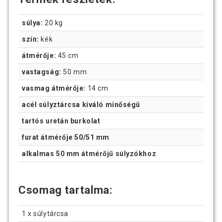
súlya:
20 kg
szín:
kék
átmérője:
45 cm
vastagság:
50 mm
vasmag átmérője:
14 cm
acél súlyztárcsa kiváló minőségü
tartós uretán burkolat
furat átmérője 50/51 mm
alkalmas 50 mm átmérőjű súlyzókhoz
Csomag tartalma:
1 x súlytárcsa