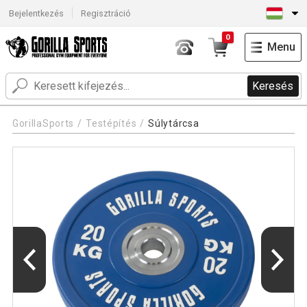
Bejelentkezés
Regisztráció
0
Menu
Keresés
GorillaSports
Testépítés
Súlytárcsa