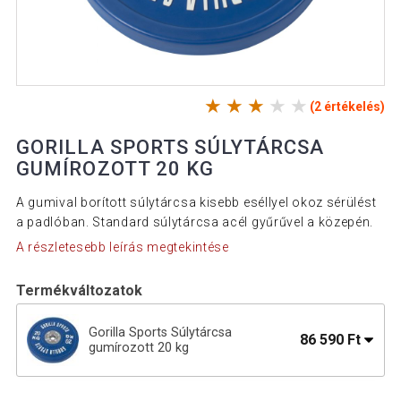
(2 értékelés)
GORILLA SPORTS SÚLYTÁRCSA
GUMÍROZOTT 20 KG
A gumival borított súlytárcsa kisebb eséllyel okoz sérülést
a padlóban. Standard súlytárcsa acél gyűrűvel a közepén.
A részletesebb leírás megtekintése
Termékváltozatok
Gorilla Sports Súlytárcsa
86 590 Ft
gumírozott 20 kg
Gorilla Sports Súlytárcsa gumírozott
44 690 Ft