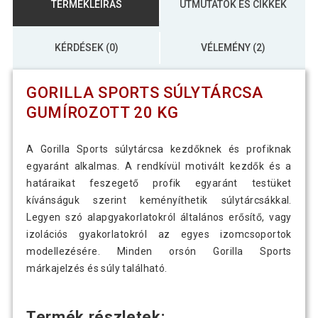
TERMÉKLEÍRÁS
ÚTMUTATÓK ÉS CIKKEK
KÉRDÉSEK (0)
VÉLEMÉNY (2)
GORILLA SPORTS SÚLYTÁRCSA
GUMÍROZOTT 20 KG
A Gorilla Sports súlytárcsa kezdőknek és profiknak
egyaránt alkalmas. A rendkívül motivált kezdők és a
határaikat feszegető profik egyaránt testüket
kívánságuk szerint keményíthetik súlytárcsákkal.
Legyen szó alapgyakorlatokról általános erősítő, vagy
izolációs gyakorlatokról az egyes izomcsoportok
modellezésére. Minden orsón Gorilla Sports
márkajelzés és súly található.
Termék részletek: