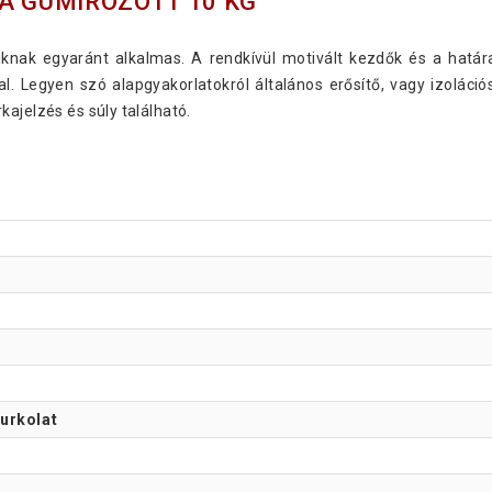
A GUMÍROZOTT 10 KG
iknak egyaránt alkalmas. A rendkívül motivált kezdők és a határ
al. Legyen szó alapgyakorlatokról általános erősítő, vagy izoláci
ajelzés és súly található.
burkolat