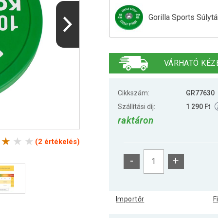
Gorilla Sports Súlyt
Gorilla Sports Súlyt
VÁRHATÓ KÉZ
Gorilla Sports Súlyt
Cikkszám:
GR77630
Szállítási díj:
1 290 Ft
raktáron
Gorilla Sports Súlyt
(2 értékelés)
-
+
Gorilla Sports Súlyt
Importőr
F