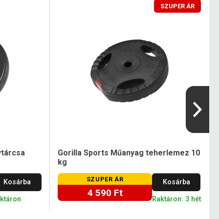
SZUPER ÁR
ytárcsa
Gorilla Sports Műanyag teherlemez 10
kg
SZUPER ÁR
Kosárba
Kosárba
4 590 Ft
aktáron
Raktáron: 3 hét