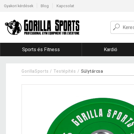
Gyakori kérdések
Blog
Kapcsolat
Sports és Fitness
Kardió
GorillaSports
Testépítés
Súlytárcsa