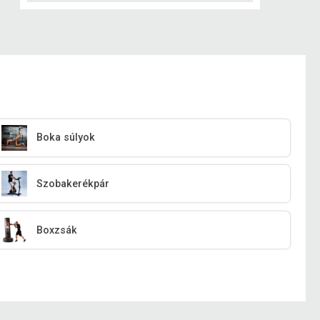
Boka súlyok
Szobakerékpár
Boxzsák