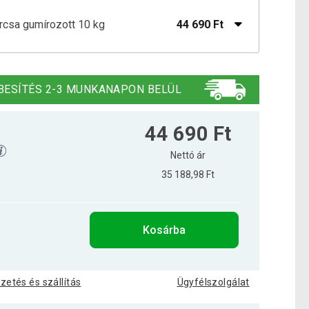
árcsa gumírozott 10 kg
44 690 Ft
89 390 Ft
árcsa gumírozott 15 kg
72 690 Ft
BESÍTÉS 2-3 MUNKANAPON BELÜL
árcsa gumírozott 20 kg
86 590 Ft
44 690 Ft
Nettó ár
129 690 Ft
35 188,98 Ft
árcsa gumírozott 25 kg
63 590 Ft
Kosárba
árcsa gumírozott 5 kg
23 290 Ft
izetés és szállítás
Ügyfélszolgálat