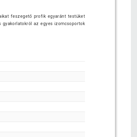
aikat feszegető profik egyaránt testüket
ós gyakorlatokról az egyes izomcsoportok