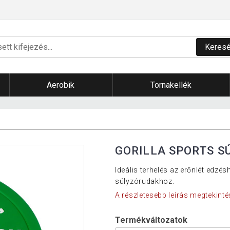
Keres
Aerobik
Tornakellék
GORILLA SPORTS S
Ideális terhelés az erőnlét edzé
súlyzórudakhoz.
A részletesebb leírás megtekinté
Termékváltozatok