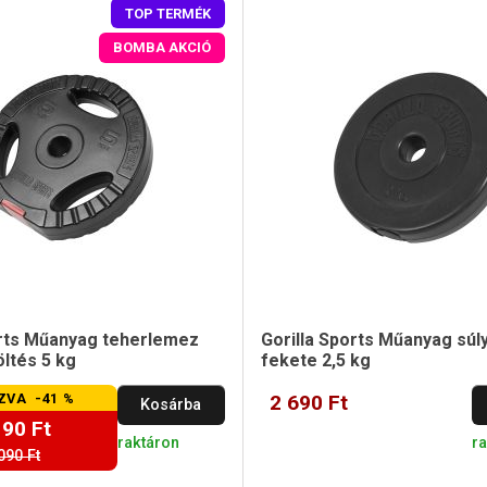
TOP TERMÉK
BOMBA AKCIÓ
orts Műanyag teherlemez
Gorilla Sports Műanyag súl
ltés 5 kg
fekete 2,5 kg
ZVA -41 %
2 690 Ft
Kosárba
190 Ft
raktáron
r
090 Ft