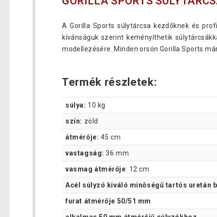
GORILLA SPORTS SÚLYTÁRCS
A Gorilla Sports súlytárcsa kezdőknek és prof
kívánságuk szerint keményíthetik súlytárcsákk
modellezésére. Minden orsón Gorilla Sports márk
Termék részletek:
súlya:
10 kg
szín:
zöld
átmérője:
45 cm
vastagság:
36 mm
vasmag átmérője
: 12 cm
Acél súlyzó kiváló minőségű tartós uretán 
furat átmérője 50/51 mm
alkalmas 50 mm átmérőjű súlyzókhoz