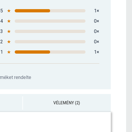
5
★
1×
4
★
0×
3
★
0×
2
★
0×
1
★
1×
rméket rendelte
VÉLEMÉNY (2)