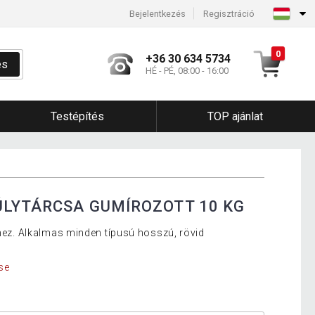
Bejelentkezés
Regisztráció
0
+36 30 634 5734
és
HÉ - PÉ, 08:00 - 16:00
Testépítés
TOP ajánlat
ÚLYTÁRCSA GUMÍROZOTT 10 KG
shez. Alkalmas minden típusú hosszú, rövid
se