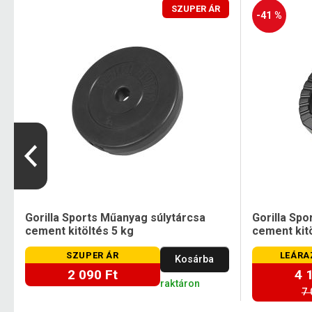
SZUPER ÁR
-41 %
Gorilla Sports Műanyag súlytárcsa
Gorilla Sp
cement kitöltés 5 kg
cement kitö
SZUPER ÁR
LEÁRA
Kosárba
2 090 Ft
4 
raktáron
7 