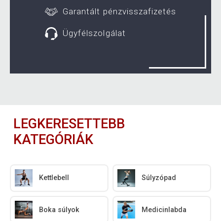
Garantált pénzvisszafizetés
Ügyfélszolgálat
LEGKERESETTEBB
KATEGÓRIÁK
Kettlebell
Súlyzópad
Boka súlyok
Medicinlabda