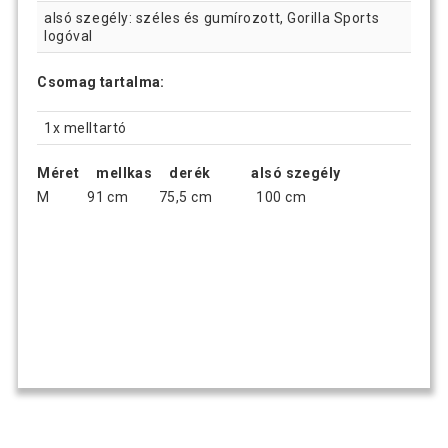
alsó szegély: széles és gumírozott, Gorilla Sports
logóval
Csomag tartalma:
1x melltartó
Méret mellkas derék alsó szegély
M 91 cm 75,5 cm 100 cm