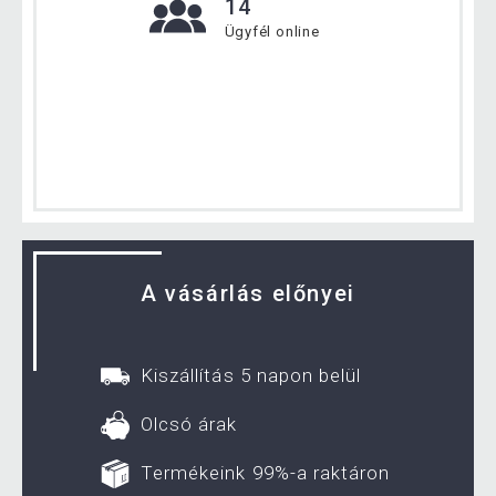
14
Ügyfél online
A vásárlás előnyei
Kiszállítás 5 napon belül
Olcsó árak
Termékeink 99%-a raktáron