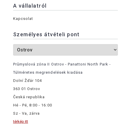
A vállalatról
Kapcsolat
Személyes átvételi pont
Průmyslová zóna II Ostrov - Panattoni North Park -
Túlméretes megrendelések kiadása
Dolní Žďár 104
363 01 Ostrov
Česká republika
Hé - Pé, 8:00 - 16:00
Sz - Va, zárva
térkép itt