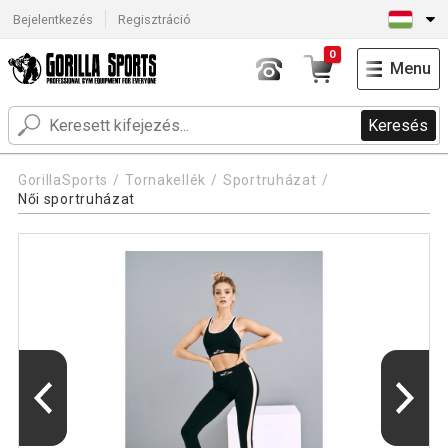
Bejelentkezés
Regisztráció
0
Menu
Keresés
GorillaSports
Tornakellék
Sportruházat
Női sportruházat