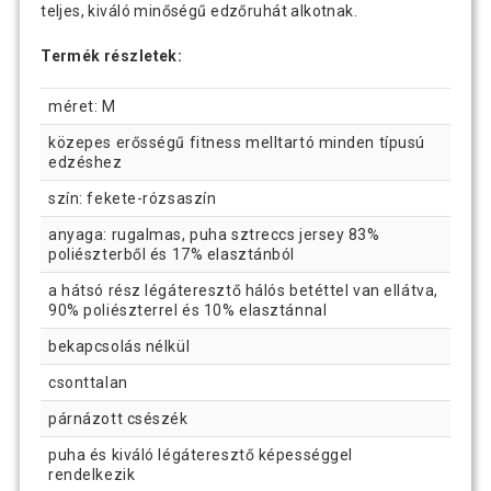
teljes, kiváló minőségű edzőruhát alkotnak.
Termék részletek:
méret: M
közepes erősségű fitness melltartó minden típusú
edzéshez
szín: fekete-rózsaszín
anyaga: rugalmas, puha sztreccs jersey 83%
poliészterből és 17% elasztánból
a hátsó rész légáteresztő hálós betéttel van ellátva,
90% poliészterrel és 10% elasztánnal
bekapcsolás nélkül
csonttalan
párnázott csészék
puha és kiváló légáteresztő képességgel
rendelkezik