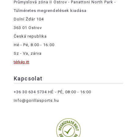
Průmyslová zóna II Ostrov - Panattoni North Park -
Túlméretes megrendelések kiadása
Dolní Žďár 104
363 01 Ostrov
Česká republika
Hé - Pé, 8:00 - 16:00
Sz - Va, zárva
térkép itt
Kapcsolat
+36 30 634 5734
HÉ - PÉ, 08:00 - 16:00
info@gorillasports.hu