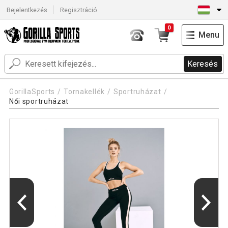
Bejelentkezés
Regisztráció
0
Menu
Keresés
GorillaSports
Tornakellék
Sportruházat
Női sportruházat