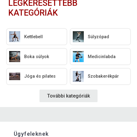
LEGKERESETTEBB
KATEGÓRIÁK
Kettlebell
Súlyzópad
Boka súlyok
Medicinlabda
Jóga és pilates
Szobakerékpár
További kategóriák
Ügyfeleknek