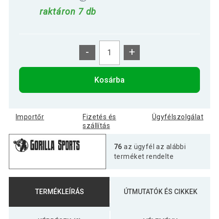
raktáron 7 db
-
+
Kosárba
Importőr
Fizetés és
Ügyfélszolgálat
szállítás
76
az ügyfél az alábbi
terméket rendelte
TERMÉKLEÍRÁS
ÚTMUTATÓK ÉS CIKKEK