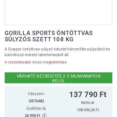
GORILLA SPORTS ÖNTÖTTVAS
SÚLYZÓS SZETT 108 KG
A Gripper öntöttvas súlyzó készlet háromféle súlyzóból és
különböző méretű teherlemezből áll.
A részletesebb leírás megtekintése
VÁRHATÓ KÉZBESÍTÉS 2-3 MUNKANAPON
BELÜL
137 790 Ft
Cikkszám:
GR76482
Nettó ár
Szállítási díj:
108 496,06 Ft
26 990 Ft