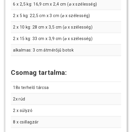
6 x 2,5 kg: 16,9 cm x 2,4 cm (⌀ x szélesség)
2 x 5 kg: 22,5 cm x 3 cm (⌀ x szélesség)
2 x 10 kg: 28 cm x 3,5 cm (⌀ x szélesség)
2 x 15 kg: 33 cm x 3,9 cm (⌀ x szélesség)
alkalmas: 3 cm átmérőjű botok
Csomag tartalma:
18x terhelő tárcsa
2x rúd
2 x súlyzó
8 x csillagzár