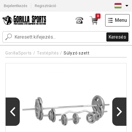
Bejelentkezés
Regisztráció
0
Menu
Keresés
GorillaSports
Testépítés
Súlyzó szett