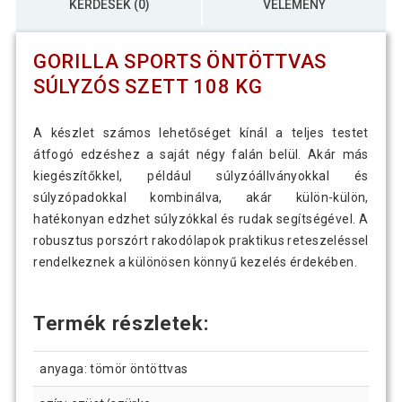
KÉRDÉSEK (0)
VÉLEMÉNY
GORILLA SPORTS ÖNTÖTTVAS
SÚLYZÓS SZETT 108 KG
A készlet számos lehetőséget kínál a teljes testet
átfogó edzéshez a saját négy falán belül. Akár más
kiegészítőkkel, például súlyzóállványokkal és
súlyzópadokkal kombinálva, akár külön-külön,
hatékonyan edzhet súlyzókkal és rudak segítségével. A
robusztus porszórt rakodólapok praktikus reteszeléssel
rendelkeznek a különösen könnyű kezelés érdekében.
Termék részletek:
anyaga: tömör öntöttvas