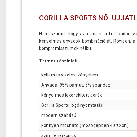
GORILLA SPORTS NŐI UJJAT
Nem számít, hogy az órákon, a futópadon vag
kényelmes anyagok kombinációját. Röviden, a
kompromisszumok nélkül.
Termék részletek:
kellemes viselési kényelem
Anyaga: 95% pamut, 5% spandex
kényelmes lekerekített derék
Gorilla Sports logó nyomtatás
modern szabású
könnyen mosható (mosógépben 40°C-on)
szín: fehér/piros