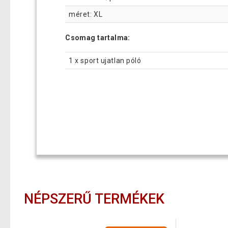
méret: XL
Csomag tartalma:
1 x sport ujatlan póló
NÉPSZERŰ TERMÉKEK