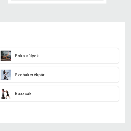
Boka súlyok
Szobakerékpár
Boxzsák