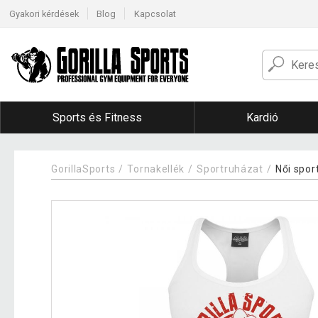
Gyakori kérdések
Blog
Kapcsolat
Sports és Fitness
Kardió
GorillaSports
Tornakellék
Sportruházat
Női spor