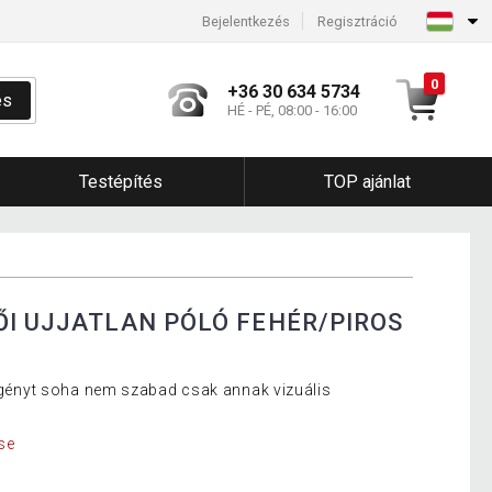
Bejelentkezés
Regisztráció
0
+36 30 634 5734
és
HÉ - PÉ, 08:00 - 16:00
Testépítés
TOP ajánlat
ŐI UJJATLAN PÓLÓ FEHÉR/PIROS
i igényt soha nem szabad csak annak vizuális
se