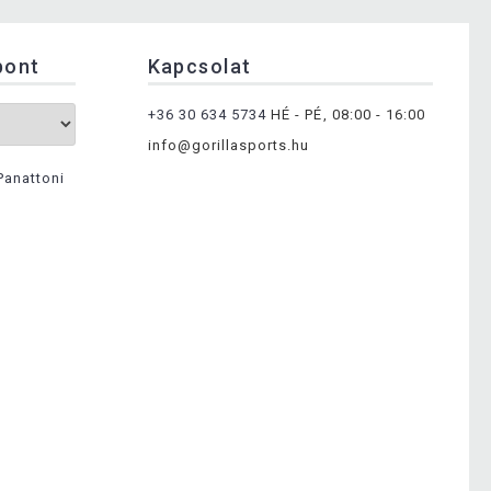
pont
Kapcsolat
+36 30 634 5734
HÉ - PÉ, 08:00 - 16:00
info@gorillasports.hu
Panattoni