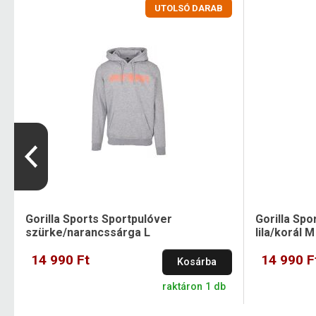
UTOLSÓ DARAB
Gorilla Sports Sportpulóver
Gorilla Spo
szürke/narancssárga L
lila/korál M
14 990 Ft
14 990 F
Kosárba
raktáron 1 db