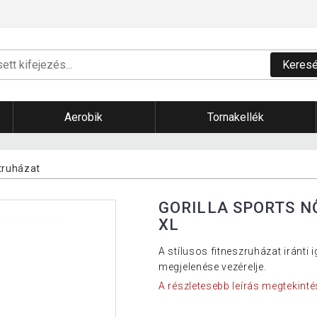
Keres
Aerobik
Tornakellék
truházat
GORILLA SPORTS N
XL
A stílusos fitneszruházat iránt
megjelenése vezérelje.
A részletesebb leírás megtekinté