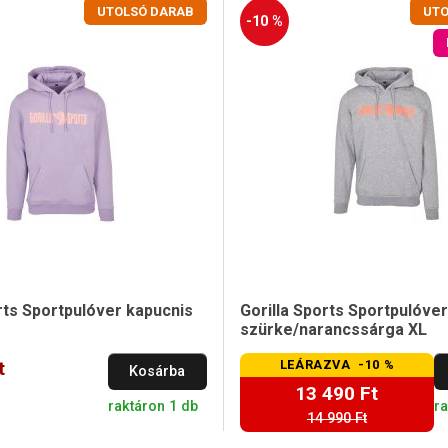
UTOLSÓ DARAB
UTO
-10 %
rts Sportpulóver kapucnis
Gorilla Sports Sportpulóver
szürke/narancssárga XL
t
LEÁRAZVA -10 %
Kosárba
13 490 Ft
raktáron 1 db
ra
14 990 Ft