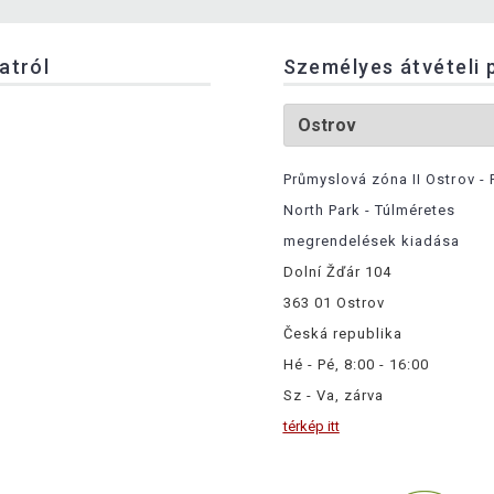
latról
Személyes átvételi 
Průmyslová zóna II Ostrov - 
North Park - Túlméretes
megrendelések kiadása
Dolní Žďár 104
363 01 Ostrov
Česká republika
Hé - Pé, 8:00 - 16:00
Sz - Va, zárva
térkép itt