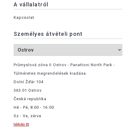
A vállalatról
Kapcsolat
Személyes átvételi pont
Průmyslová zóna II Ostrov - Panattoni North Park -
Túlméretes megrendelések kiadása
Dolní Žďár 104
363 01 Ostrov
Česká republika
Hé - Pé, 8:00 - 16:00
Sz - Va, zárva
térkép itt