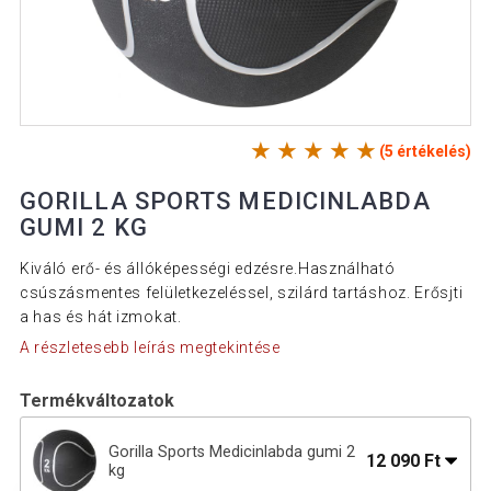
(5 értékelés)
GORILLA SPORTS MEDICINLABDA
GUMI 2 KG
Kiváló erő- és állóképességi edzésre.Használható
csúszásmentes felületkezeléssel, szilárd tartáshoz. Erősjti
a has és hát izmokat.
A részletesebb leírás megtekintése
Termékváltozatok
Gorilla Sports Medicinlabda gumi 2
12 090 Ft
kg