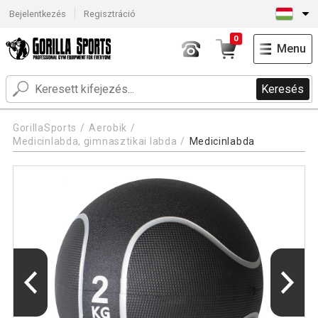
Bejelentkezés
Regisztráció
0
Menu
Keresés
GorillaSports
Aerobik
Medicinlabda, gimnasztikai labda
Medicinlabda