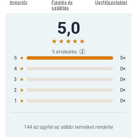
Black Silver 12 kg
Importőr
Fizetés és
Ügyfélszolgálat
szállítás
5,0
5 értékelés
5
★
5×
4
★
0×
3
★
0×
2
★
0×
1
★
0×
144 az ügyfél az alábbi terméket rendelte