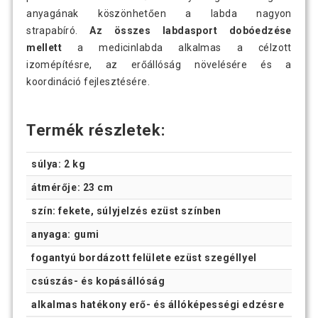
anyagának köszönhetően a labda nagyon
strapabíró.
Az összes labdasport dobóedzése
mellett
a medicinlabda alkalmas a célzott
izomépítésre, az erőállóság növelésére és a
koordináció fejlesztésére.
Termék részletek:
súlya: 2 kg
átmérője: 23 cm
szín: fekete, súlyjelzés ezüst színben
anyaga: gumi
fogantyú bordázott felülete ezüst szegéllyel
csúszás- és kopásállóság
alkalmas hatékony erő- és állóképességi edzésre