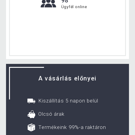
98
Ügyfél online
A vásárlás előnyei
Kiszállítás 5 napon belül
Olcsó árak
Termékeink 99%-a raktáron