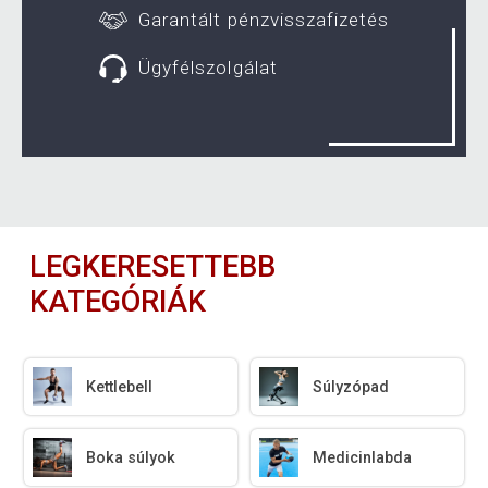
Garantált pénzvisszafizetés
Ügyfélszolgálat
LEGKERESETTEBB
KATEGÓRIÁK
Kettlebell
Súlyzópad
Boka súlyok
Medicinlabda