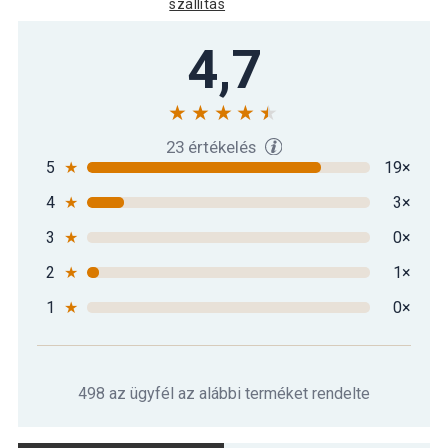
szállítás
Gorilla Sports Slamball medicinlabda
4,7
7 190 Ft
fekete 3 kg
18 190 Ft
Slamball medicinlabda fekete 15 kg
23 értékelés
5
★
19×
4
★
3×
3
★
0×
2
★
1×
1
★
0×
498 az ügyfél az alábbi terméket rendelte