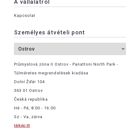
A vállalatról
Kapcsolat
Személyes átvételi pont
Průmyslová zóna II Ostrov - Panattoni North Park -
Túlméretes megrendelések kiadása
Dolní Žďár 104
363 01 Ostrov
Česká republika
Hé - Pé, 8:00 - 16:00
Sz - Va, zárva
térkép itt