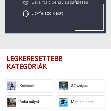
Garantált pénzvisszafizetés
Ügyfélszolgálat
LEGKERESETTEBB
KATEGÓRIÁK
Kettlebell
Súlyzópad
Boka súlyok
Medicinlabda