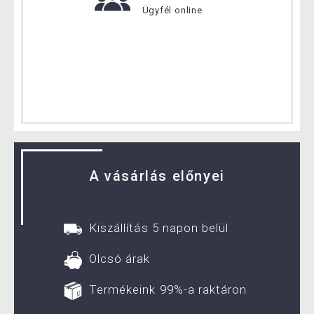
Ügyfél online
A vásárlás előnyei
Kiszállítás 5 napon belül
Olcsó árak
Termékeink 99%-a raktáron