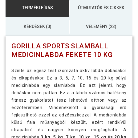
TERMÉKLEÍRÁS
ÚTMUTATÓK ÉS CIKKEK
KÉRDÉSEK (0)
VÉLEMÉNY (23)
GORILLA SPORTS SLAMBALL
MEDICINLABDA FEKETE 10 KG
Szinte az egész test izomzata aktív labda dobásakor
és elkapásakor. Ez a 3, 5, 7, 10, 15 és 20 kg súlyú
medicinlabda egy slamlabda. Ez azt jelenti, hogy
dobáskor nem pattan. Ez a a labda számos hatékony
fitnesz gyakorlatot tesz lehetővé otthon vagy az
edzőteremben. Mindenekelőtt a gyorsasági erő
fejleszthető ezzel az edzőeszközzel. A medicinlabda
külső fala műanyagból készült, ezért rendkívül
strapabíró és nagyon könnyen megfogható. A
medicinlabda
3 kg, 5 kg, 7 kg, 10 kg, 15 kg és 20 kg