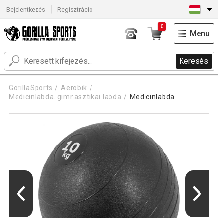
Bejelentkezés
Regisztráció
0
Menu
Keresés
GorillaSports
Aerobik
Medicinlabda, gimnasztikai labda
Medicinlabda