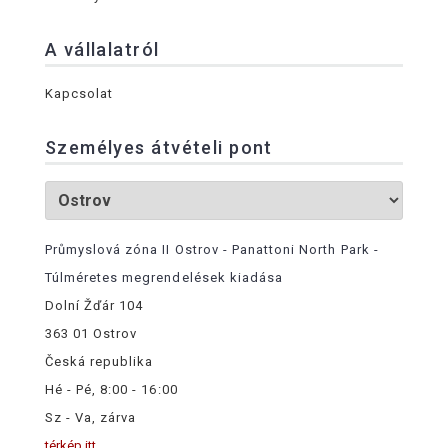
A vállalatról
Kapcsolat
Személyes átvételi pont
Průmyslová zóna II Ostrov - Panattoni North Park -
Túlméretes megrendelések kiadása
Dolní Žďár 104
363 01 Ostrov
Česká republika
Hé - Pé, 8:00 - 16:00
Sz - Va, zárva
térkép itt