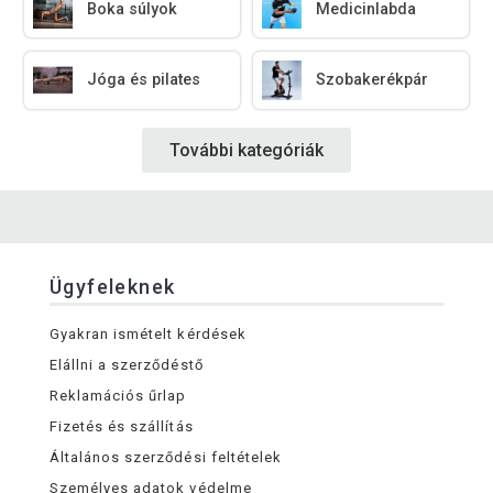
Boka súlyok
Medicinlabda
Jóga és pilates
Szobakerékpár
További kategóriák
Ügyfeleknek
Gyakran ismételt kérdések
Elállni a szerződéstő
Reklamációs űrlap
Fizetés és szállítás
Általános szerződési feltételek
Személyes adatok védelme