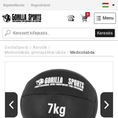
Bejelentkezés
Regisztráció
0
Menu
Keresés
GorillaSports
Aerobik
Medicinlabda, gimnasztikai labda
Medicinlabda