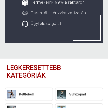
Termékeink 99%-a raktáron
Garantált pénzvisszafizetés
Ügyfélszolgálat
LEGKERESETTEBB
KATEGÓRIÁK
Kettlebell
Súlyzópad