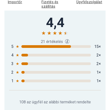
fekete
Importőr
Fizetés és
Ügyfélszolgálat
szállítás
Gorilla Sports Medicinlabda fekete 6
4,4
17 390 Ft
kg
Gorilla Sports Medicinlabda fekete 8
18 190 Ft
kg
21 értékelés
5
★
15×
4
★
2×
Gorilla Sports Medicinlabda fekete 9
18 790 Ft
kg
3
★
2×
2
★
1×
Gorilla Sports Műbőr medicinlabda
21 290 Ft
fekete 10 kg
1
★
1×
Gorilla Sports Műbőr medicinlabda
43 090 Ft
szett 12 kg fekete
108 az ügyfél az alábbi terméket rendelte