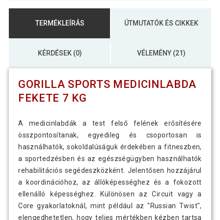
Gorilla Sports Műbőr medicinlabda
61 990 Ft
szett 15 kg Fekete
TERMÉKLEÍRÁS
ÚTMUTATÓK ÉS CIKKEK
Gorilla Sports Műbőr medicinlabda
KÉRDÉSEK (0)
VÉLEMÉNY (21)
140 890 Ft
szett 55 kg fekete
GORILLA SPORTS MEDICINLABDA
FEKETE 7 KG
A medicinlabdák a test felső felének erősítésére
összpontosítanak, egyedileg és csoportosan is
használhatók, sokoldalúságuk érdekében a fitneszben,
a sportedzésben és az egészségügyben használhatók
rehabilitációs segédeszközként. Jelentősen hozzájárul
a koordinációhoz, az állóképességhez és a fokozott
ellenálló képességhez. Különösen az Circuit vagy a
Core gyakorlatoknál, mint például az "Russian Twist",
elengedhetetlen, hogy teljes mértékben kézben tartsa