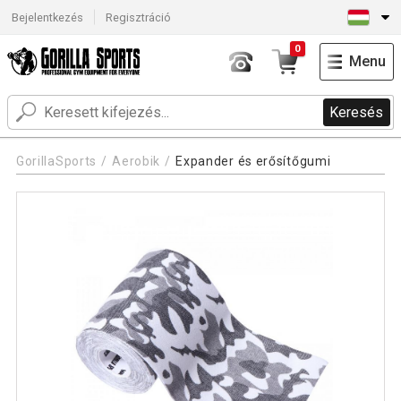
Bejelentkezés
Regisztráció
0
Menu
Keresés
GorillaSports
Aerobik
Expander és erősítőgumi