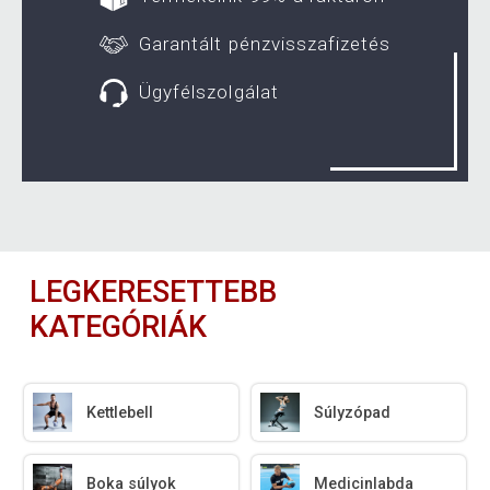
Garantált pénzvisszafizetés
Ügyfélszolgálat
LEGKERESETTEBB
KATEGÓRIÁK
Kettlebell
Súlyzópad
Boka súlyok
Medicinlabda