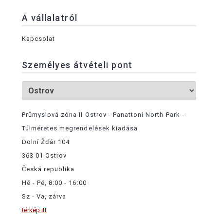
A vállalatról
Kapcsolat
Személyes átvételi pont
Průmyslová zóna II Ostrov - Panattoni North Park -
Túlméretes megrendelések kiadása
Dolní Žďár 104
363 01 Ostrov
Česká republika
Hé - Pé, 8:00 - 16:00
Sz - Va, zárva
térkép itt