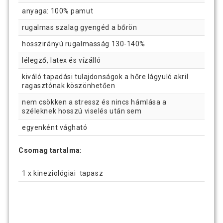
anyaga: 100% pamut
rugalmas szalag gyengéd a bőrön
hosszirányú rugalmasság 130-140%
lélegző, latex és vízálló
kiváló tapadási tulajdonságok a hőre lágyuló akril
ragasztónak köszönhetően
nem csökken a stressz és nincs hámlása a
széleknek hosszú viselés után sem
egyenként vágható
Csomag tartalma:
1 x kineziológiai tapasz