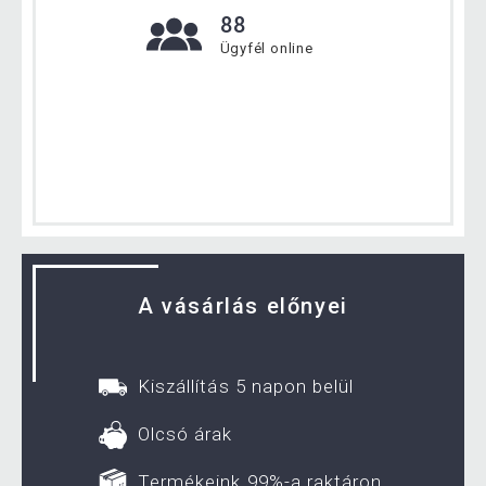
88
Ügyfél online
A vásárlás előnyei
Kiszállítás 5 napon belül
Olcsó árak
Termékeink 99%-a raktáron