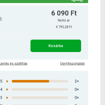
6 090 Ft
Nettó ár
4 795,28 Ft
Kosárba
izetés és szállítás
Ügyfélszolgálat
5
★
2×
4
★
0×
3
★
0×