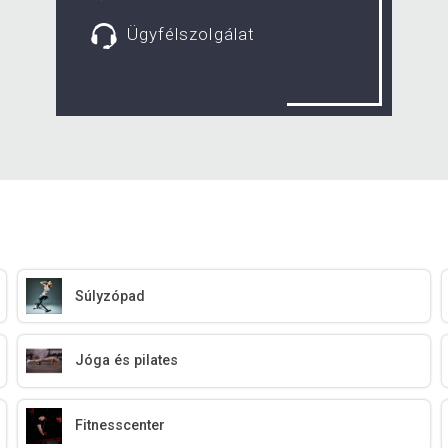
Ügyfélszolgálat
Súlyzópad
Jóga és pilates
Fitnesscenter