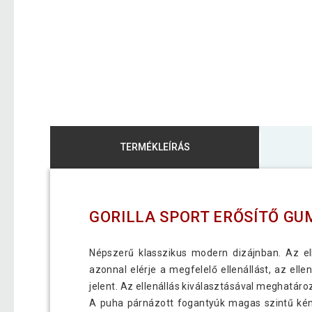
TERMÉKLEÍRÁS
GORILLA SPORT ERŐSÍTŐ GU
Népszerű klasszikus modern dizájnban. Az ell
azonnal elérje a megfelelő ellenállást, az elle
jelent. Az ellenállás kiválasztásával meghatáro
A puha párnázott fogantyúk magas szintű kénye