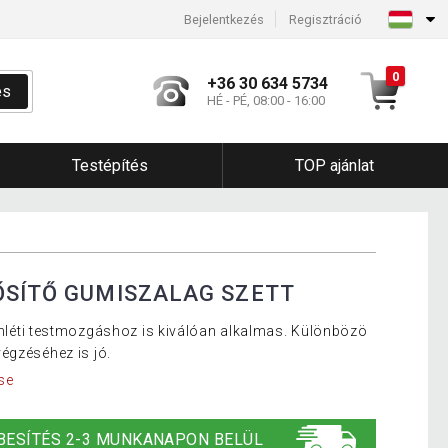
Bejelentkezés
Regisztráció
0
+36 30 634 5734
és
HÉ - PÉ, 08:00 - 16:00
Testépítés
TOP ajánlat
ŐSÍTŐ GUMISZALAG SZETT
rőnléti testmozgáshoz is kiválóan alkalmas. Különbözö
égzéséhez is jó.
se
BESÍTÉS 2-3 MUNKANAPON BELÜL