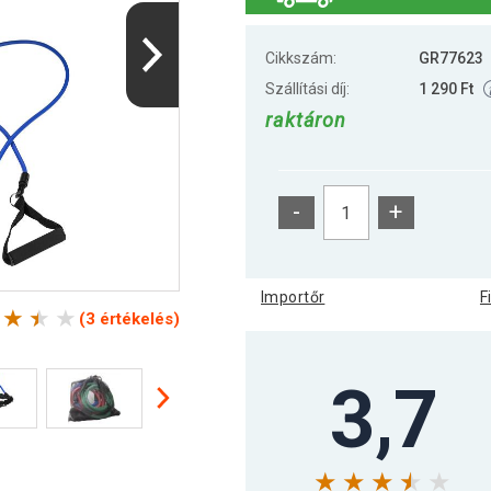
Cikkszám:
GR77623
Szállítási díj:
1 290 Ft
raktáron
-
+
Importőr
F
(3 értékelés)
3,7