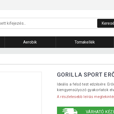
Keres
Aerobik
Tornakellék
GORILLA SPORT ER
Ideális a felső test edzésére. E
kiengyensúlyozó gyakorlatok elv
A részletesebb leírás megtekinté
VÁRHATÓ KÉZ