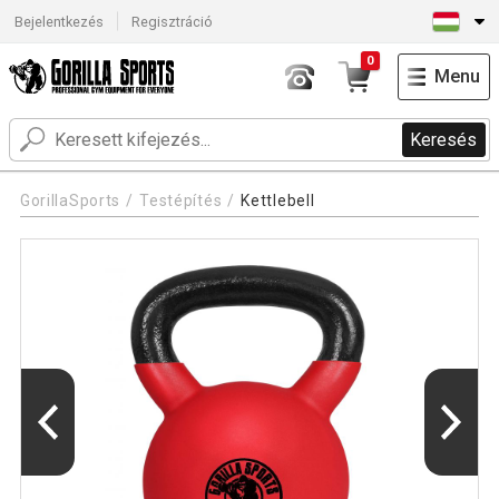
Bejelentkezés
Regisztráció
0
Menu
Keresés
GorillaSports
Testépítés
Kettlebell