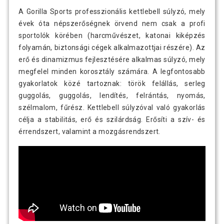
gumírozott felület 20 kg
A Gorilla Sports professzionális kettlebell súlyzó, mely
évek óta népszerőségnek örvend nem csak a profi
Gorilla Sports Kettlebell súlyzó
sportolók körében (harcművészet, katonai kiképzés
8 890 Ft
gumírozott felülettel 4 kg
folyamán, biztonsági cégek alkalmazottjai részére). Az
erő és dinamizmus fejlesztésére alkalmas súlyzó, mely
megfelel minden korosztály számára. A legfontosabb
Gorilla Sports Kettlebell súlyzó
13 190 Ft
gyakorlatok közé tartoznak: török felállás, serleg
gumírozott felülettel 6 kg
guggolás, guggolás, lendítés, felrántás, nyomás,
szélmalom, fűrész. Kettlebell súlyzóval való gyakorlás
célja a stabilitás, erő és szilárdság. Erősíti a szív- és
érrendszert, valamint a mozgásrendszert.