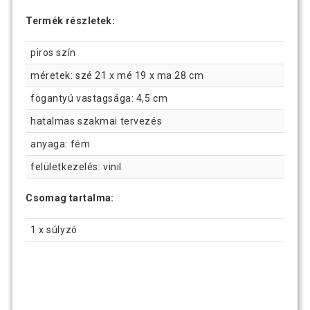
Termék részletek:
piros szín
méretek: szé 21 x mé 19 x ma 28 cm
fogantyú vastagsága: 4,5 cm
hatalmas szakmai tervezés
anyaga: fém
felületkezelés: vinil
Csomag tartalma:
1 x súlyzó