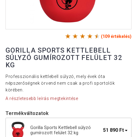
(109 értékelés)
GORILLA SPORTS KETTLEBELL
SÚLYZÓ GUMÍROZOTT FELÜLET 32
KG
Professzionális kettlebell súlyzó, mely évek óta
népszerőségnek örvend nem csak a profi sportolók
körében.
A részletesebb leírás megtekintése
Termékváltozatok
Gorilla Sports Kettlebell súlyzó
51 890 Ft
gumírozott felület 32 kg