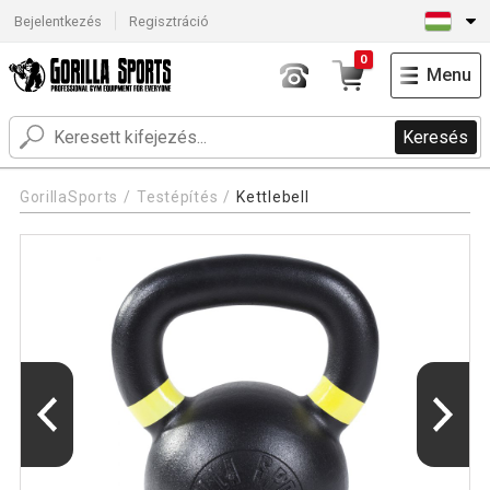
Bejelentkezés
Regisztráció
0
Menu
Keresés
GorillaSports
Testépítés
Kettlebell