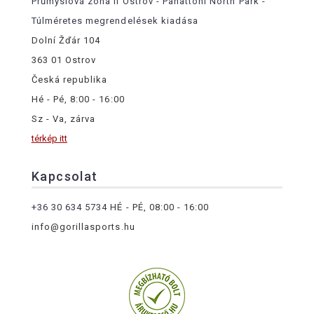
Průmyslová zóna II Ostrov - Panattoni North Park -
Túlméretes megrendelések kiadása
Dolní Žďár 104
363 01 Ostrov
Česká republika
Hé - Pé, 8:00 - 16:00
Sz - Va, zárva
térkép itt
Kapcsolat
+36 30 634 5734
HÉ - PÉ, 08:00 - 16:00
info@gorillasports.hu