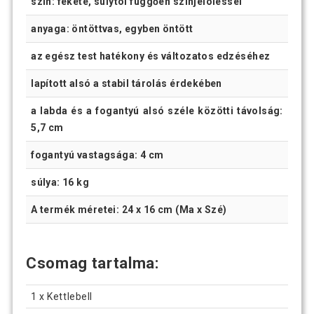
szín: fekete, súlytól függően színjelöléssel
anyaga: öntöttvas, egyben öntött
az egész test hatékony és változatos edzéséhez
lapított alsó a stabil tárolás érdekében
a labda és a fogantyú alsó széle közötti távolság:
5,7 cm
fogantyú vastagsága: 4 cm
súlya: 16 kg
A termék méretei: 24 x 16 cm (Ma x Szé)
Csomag tartalma:
1 x Kettlebell