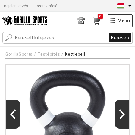
Bejelentkezés
Regisztráció
0
Menu
Keresés
GorillaSports
Testépítés
Kettlebell