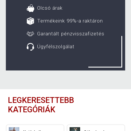
Olcsó árak
Termékeink 99%-a raktáron
Garantált pénzvisszafizetés
Ügyfélszolgálat
LEGKERESETTEBB
KATEGÓRIÁK