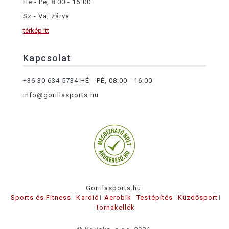
Hé - Pé, 8:00 - 16:00
Sz - Va, zárva
térkép itt
Kapcsolat
+36 30 634 5734
HÉ - PÉ, 08:00 - 16:00
info@gorillasports.hu
Gorillasports.hu:
Sports és Fitness
Kardió
Aerobik
Testépítés
Küzdősport
Tornakellék