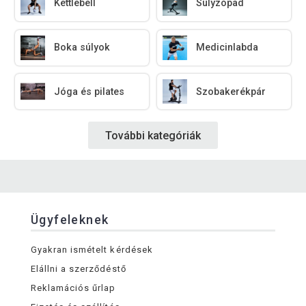
Kettlebell
Súlyzópad
Boka súlyok
Medicinlabda
Jóga és pilates
Szobakerékpár
További kategóriák
Ügyfeleknek
Gyakran ismételt kérdések
Elállni a szerződéstő
Reklamációs űrlap