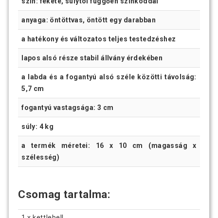
szín: fekete, súlytól függően színkóddal
anyaga: öntöttvas, öntött egy darabban
a hatékony és változatos teljes testedzéshez
lapos alsó része stabil állvány érdekében
a labda és a fogantyú alsó széle közötti távolság:
5,7 cm
fogantyú vastagsága: 3 cm
súly: 4 kg
a termék méretei: 16 x 10 cm (magasság x
szélesség)
Csomag tartalma:
1 x kettlebell