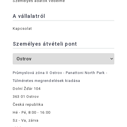
Személyes adatok védelme
A vállalatról
Kapcsolat
Személyes átvételi pont
Průmyslová zóna II Ostrov - Panattoni North Park -
Túlméretes megrendelések kiadása
Dolní Žďár 104
363 01 Ostrov
Česká republika
Hé - Pé, 8:00 - 16:00
Sz - Va, zárva