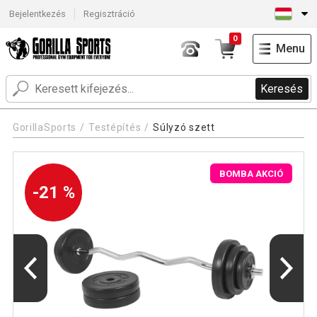
Bejelentkezés
Regisztráció
0
Menu
Keresés
GorillaSports
Testépítés
Súlyzó szett
BOMBA AKCIÓ
-21 %