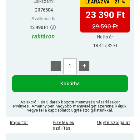
Cikkszám:
LEÁRAZVA -21 %
GR76504
23 390 Ft
Szállítási díj:
29 590 Ft
12 490 Ft
raktáron
Nettó ár
18 417,32 Ft
-
+
Kosárba
Az akció 1 és 5 darab közötti mennyiség vásárlásakor
érvényes.. Amennyiben nagyobb mennyiséget szeretne, kérjük,
vegye fel a kapcsolatot ügyfélszolgálatunkkal.
Importőr
Fizetés és
Ügyfélszolgálat
szállítás