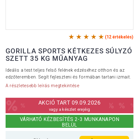
(12 értékelés)
GORILLA SPORTS KÉTKEZES SÚLYZÓ
SZETT 35 KG MŰANYAG
Ideális a test teljes felső felének edzéséhez otthon és az
edzőteremben. Segít fejleszteni és formában tartani izmait.
A részletesebb leírás megtekintése
AKCIÓ TART 09.09.2026
vagy a készlet erejéig
VÁRHATÓ KÉZBESÍTÉS 2-3 MUNKANAPON
BELÜL