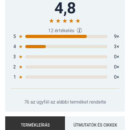
4,8
12 értékelés
5
★
9×
4
★
3×
3
★
0×
2
★
0×
1
★
0×
76 az ügyfél az alábbi terméket rendelte
TERMÉKLEÍRÁS
ÚTMUTATÓK ÉS CIKKEK