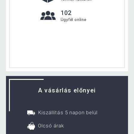
102
Ügyfél online
A vásárlás előnyei
Kiszállítás 5 napon belül
Olcsó árak