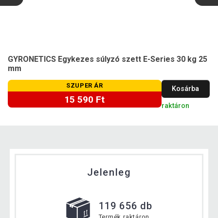
GYRONETICS Egykezes súlyzó szett E-Series 30 kg 25
mm
SZUPER ÁR
Kosárba
15 590 Ft
raktáron
Jelenleg
119 656 db
Termék raktáron