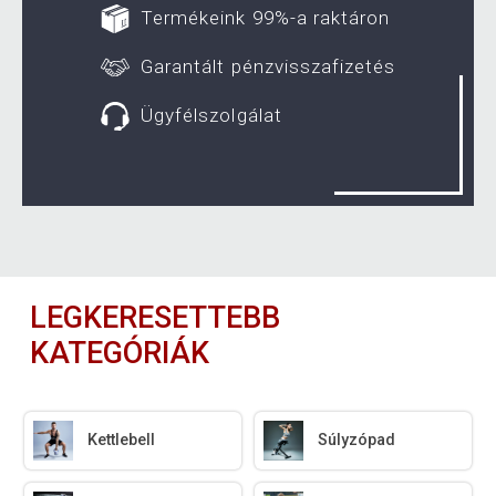
Termékeink 99%-a raktáron
Garantált pénzvisszafizetés
Ügyfélszolgálat
LEGKERESETTEBB
KATEGÓRIÁK
Kettlebell
Súlyzópad