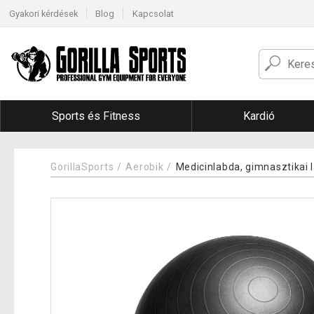
Gyakori kérdések
Blog
Kapcsolat
Sports és Fitness
Kardió
GorillaSports
Aerobik
Medicinlabda, gimnasztikai 