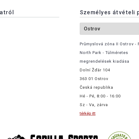
latról
Személyes átvételi 
Průmyslová zóna II Ostrov - 
North Park - Túlméretes
megrendelések kiadása
Dolní Žďár 104
363 01 Ostrov
Česká republika
Hé - Pé, 8:00 - 16:00
Sz - Va, zárva
térkép itt