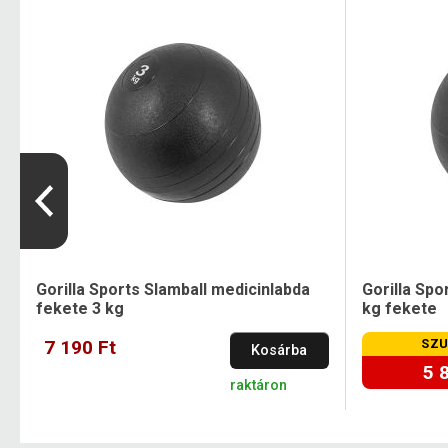
Gorilla Sports Slamball medicinlabda
Gorilla Spo
fekete 3 kg
kg fekete
7 190 Ft
SZU
Kosárba
5 
raktáron