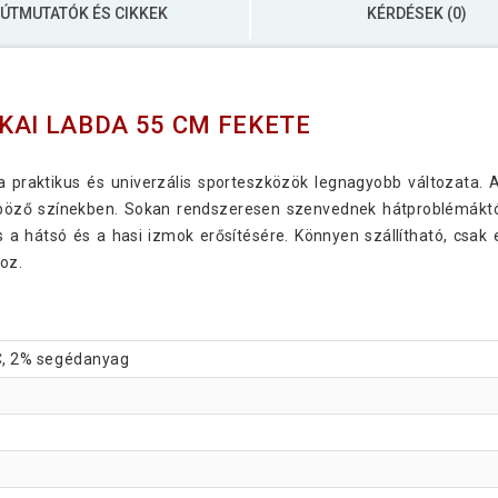
ÚTMUTATÓK ÉS CIKKEK
KÉRDÉSEK (0)
KAI LABDA 55 CM FEKETE
 praktikus és univerzális sporteszközök legnagyobb változata. A
böző színekben. Sokan rendszeresen szenvednek hátproblémáktól, 
 a hátsó és a hasi izmok erősítésére. Könnyen szállítható, csak 
oz.
C, 2% segédanyag