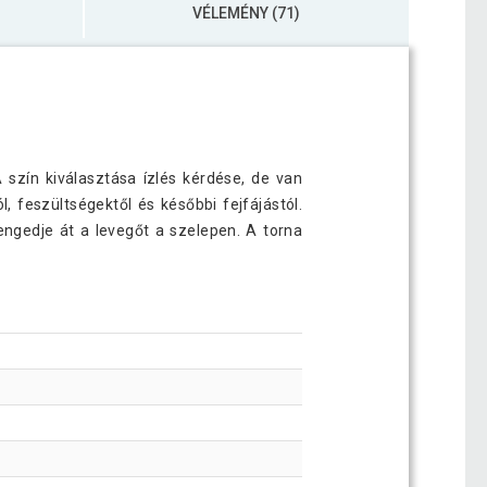
VÉLEMÉNY (71)
 szín kiválasztása ízlés kérdése, de van
feszültségektől és későbbi fejfájástól.
engedje át a levegőt a szelepen. A torna