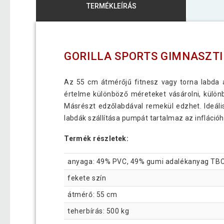
TERMÉKLEÍRÁS
GORILLA SPORTS GIMNASZTI
Az 55 cm átmérőjű fitnesz vagy torna labda a
értelme különböző méreteket vásárolni, külön
Másrészt edzőlabdával remekül edzhet. Ideális
labdák szállítása pumpát tartalmaz az inflációh
Termék részletek:
anyaga: 49% PVC, 49% gumi adalékanyag TB
fekete szín
átmérő: 55 cm
teherbírás: 500 kg