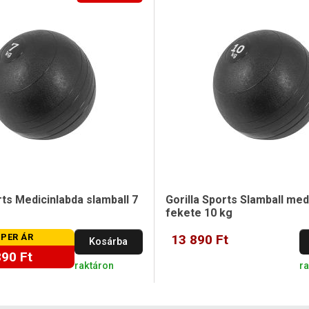
rts Medicinlabda slamball 7
Gorilla Sports Slamball med
fekete 10 kg
PER ÁR
13 890 Ft
Kosárba
890 Ft
raktáron
r