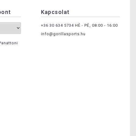
pont
Kapcsolat
+36 30 634 5734
HÉ - PÉ, 08:00 - 16:00
info@gorillasports.hu
Panattoni