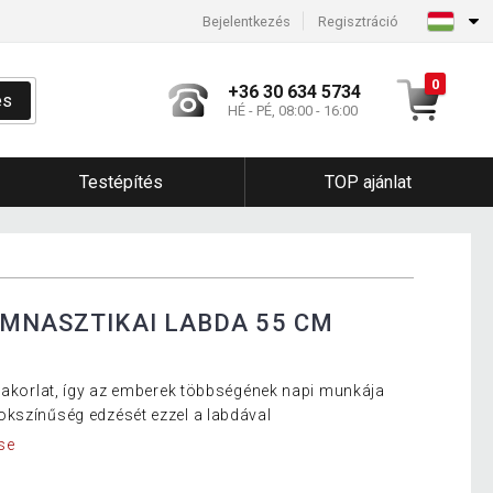
Bejelentkezés
Regisztráció
0
+36 30 634 5734
és
HÉ - PÉ, 08:00 - 16:00
Testépítés
TOP ajánlat
IMNASZTIKAI LABDA 55 CM
gyakorlat, így az emberek többségének napi munkája
okszínűség edzését ezzel a labdával
se