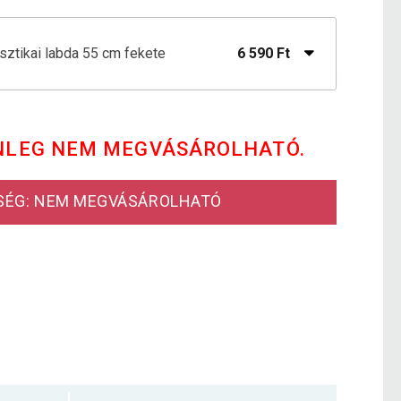
sztikai labda 55 cm fekete
6 590 Ft
asztikai Labda 55 cm kék
6 590 Ft
NLEG NEM MEGVÁSÁROLHATÓ.
sztikai labda 55 cm piros
7 090 Ft
SÉG: NEM MEGVÁSÁROLHATÓ