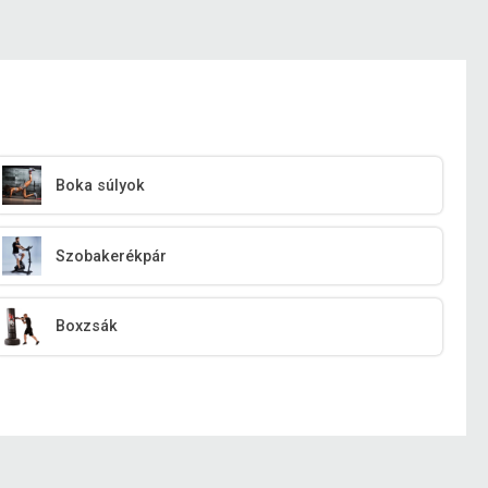
Boka súlyok
Szobakerékpár
Boxzsák