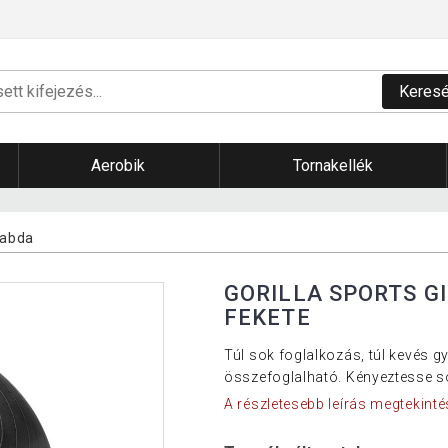
Keres
Aerobik
Tornakellék
labda
GORILLA SPORTS G
FEKETE
Túl sok foglalkozás, túl kevés 
összefoglalható. Kényeztesse s
A részletesebb leírás megtekinté