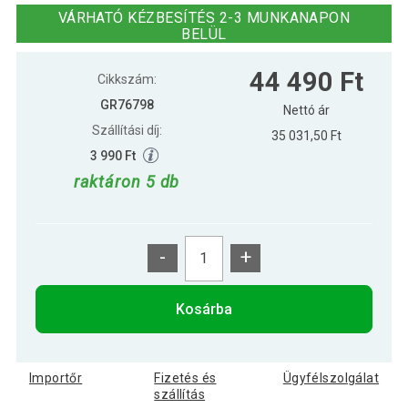
kg
VÁRHATÓ KÉZBESÍTÉS 2-3 MUNKANAPON
BELÜL
38 590 Ft
Gorilla Sports Gym kalapács 10 kg
44 490 Ft
Cikkszám:
GR76798
Nettó ár
Szállítási díj:
35 031,50 Ft
3 990 Ft
raktáron 5 db
-
+
Kosárba
Importőr
Fizetés és
Ügyfélszolgálat
szállítás