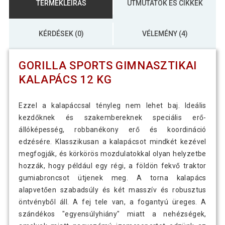
TERMÉKLEÍRÁS
ÚTMUTATÓK ÉS CIKKEK
KÉRDÉSEK (0)
VÉLEMÉNY (4)
GORILLA SPORTS GIMNASZTIKAI
KALAPÁCS 12 KG
Ezzel a kalapáccsal tényleg nem lehet baj. Ideális
kezdőknek és szakembereknek speciális erő-
állóképesség, robbanékony erő és koordináció
edzésére. Klasszikusan a kalapácsot mindkét kezével
megfogják, és körkörös mozdulatokkal olyan helyzetbe
hozzák, hogy például egy régi, a földön fekvő traktor
gumiabroncsot ütjenek meg. A torna kalapács
alapvetően szabadsúly és két masszív és robusztus
öntvényből áll. A fej tele van, a fogantyú üreges. A
szándékos "egyensúlyhiány" miatt a nehézségek,