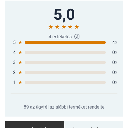
5,0
4 értékelés
5
★
4×
4
★
0×
3
★
0×
2
★
0×
1
★
0×
89 az ügyfél az alábbi terméket rendelte