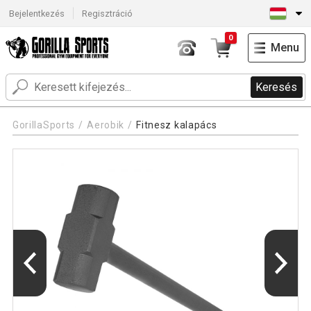
Bejelentkezés
Regisztráció
0
Menu
Keresés
GorillaSports
Aerobik
Fitnesz kalapács