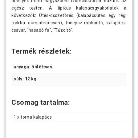
amelyek miatt nagyszámú izomcsoportot edzünk az
egész testen. A tipikus kalapácsgyakorlatok a
következők: Ütés-összetörés (kalapácsütés egy régi
traktor gumiabroncson), tricepsz-robbantó, kalapács-
csavar, "hasadó fa", "Tűzoltó".
Termék részletek:
anyaga: öntöttvas
súly: 12 kg
Csomag tartalma:
1 x torna kalapács