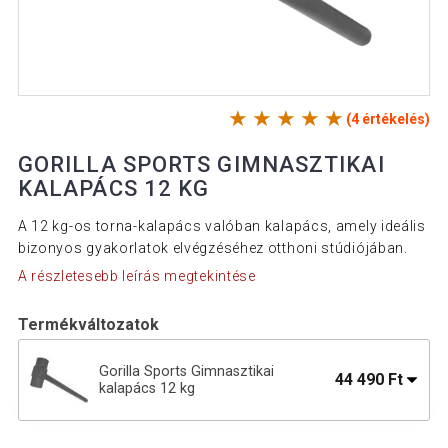
(4 értékelés)
GORILLA SPORTS GIMNASZTIKAI
KALAPÁCS 12 KG
A 12 kg-os torna-kalapács valóban kalapács, amely ideális
bizonyos gyakorlatok elvégzéséhez otthoni stúdiójában.
A részletesebb leírás megtekintése
Termékváltozatok
Gorilla Sports Gimnasztikai
44 490 Ft
kalapács 12 kg
Gorilla Sports Gimnasztikai kalapács 6
23 090 Ft