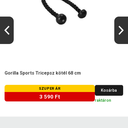
Gorilla Sports Tricepsz kötél 68 cm
SZUPER ÁR
Kosárba
3 590 Ft
raktáron