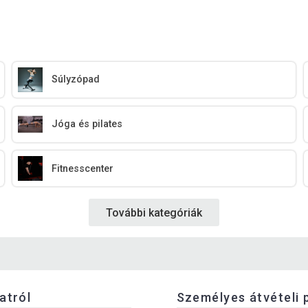
Súlyzópad
Jóga és pilates
Fitnesscenter
További kategóriák
latról
Személyes átvételi 