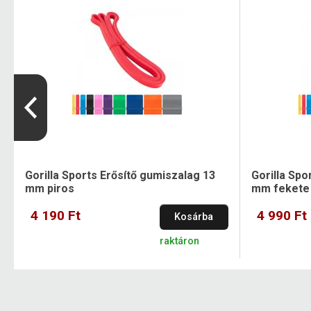
Gorilla Sports Erősítő gumiszalag 13
Gorilla Spo
mm piros
mm fekete
4 190 Ft
4 990 Ft
Kosárba
raktáron