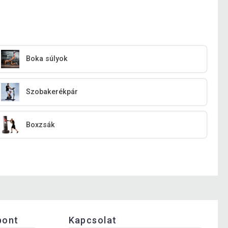
Boka súlyok
Szobakerékpár
Boxzsák
pont
Kapcsolat