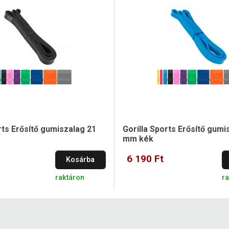
rts Erősítő gumiszalag 21
Gorilla Sports Erősítő gumi
mm kék
6 190 Ft
Kosárba
raktáron
r