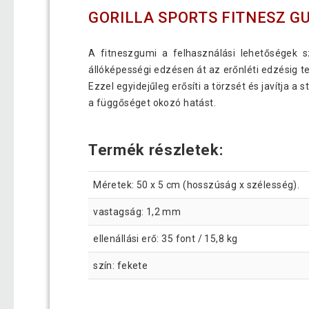
GORILLA SPORTS FITNESZ G
A fitneszgumi a felhasználási lehetőségek sz
állóképességi edzésen át az erőnléti edzésig t
Ezzel egyidejűleg erősíti a törzsét és javítja a
a függőséget okozó hatást.
Termék részletek:
Méretek: 50 x 5 cm (hosszúság x szélesség).
vastagság: 1,2 mm
ellenállási erő: 35 font / 15,8 kg
szín: fekete