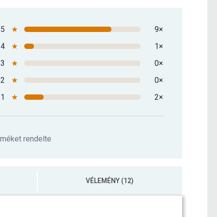
5
★
9×
4
★
1×
3
★
0×
2
★
0×
1
★
2×
rméket rendelte
VÉLEMÉNY (12)