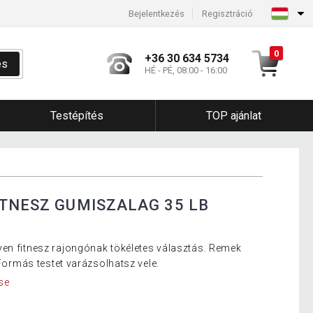
Bejelentkezés
Regisztráció
0
+36 30 634 5734
és
HÉ - PÉ, 08:00 - 16:00
Testépítés
TOP ajánlat
ITNESZ GUMISZALAG 35 LB
en fitnesz rajongónak tökéletes választás. Remek
 Formás testet varázsolhatsz vele.
se