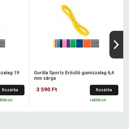
szalag 19
Gorilla Sports Erősítő gumiszalag 6,4
mm sárga
3 590 Ft
Kosárba
Kosárba
aktáron
raktáron