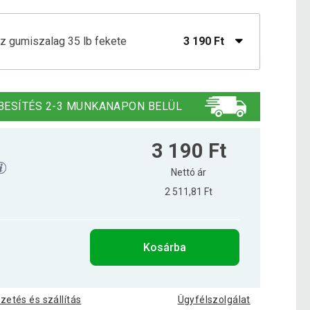
sz gumiszalag 35 lb fekete
3 190 Ft
orilla Sports 5 Típus
4 590 Ft
BESÍTÉS 2-3 MUNKANAPON BELÜL
sz gumi 10 lb rózsaszín
1 390 Ft
3 190 Ft
Nettó ár
2 511,81 Ft
sz gumi 20 lb sárga
1 790 Ft
Kosárba
sz gumi 30 lb piros
2 990 Ft
izetés és szállítás
Ügyfélszolgálat
sz gumiszalag 25 lb kék
2 190 Ft