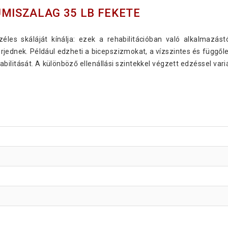
UMISZALAG 35 LB FEKETE
éles skáláját kínálja: ezek a rehabilitációban való alkalmazás
erjednek. Például edzheti a bicepszizmokat, a vízszintes és függő
 stabilitását. A különböző ellenállási szintekkel végzett edzéssel va