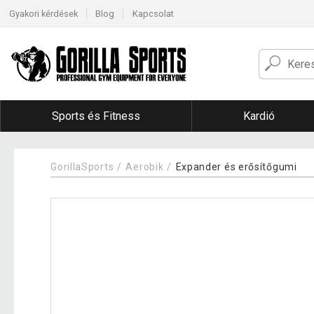
Gyakori kérdések
Blog
Kapcsolat
Sports és Fitness
Kardió
GorillaSports
Aerobik
Expander és erősítőgumi