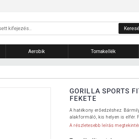
Keres
Aerobik
Tornakellék
GORILLA SPORTS F
FEKETE
A hatékony erőedzéshez. Bármily
alakformáló, kis helyen is elfér.
A részletesebb leírás megtekinté