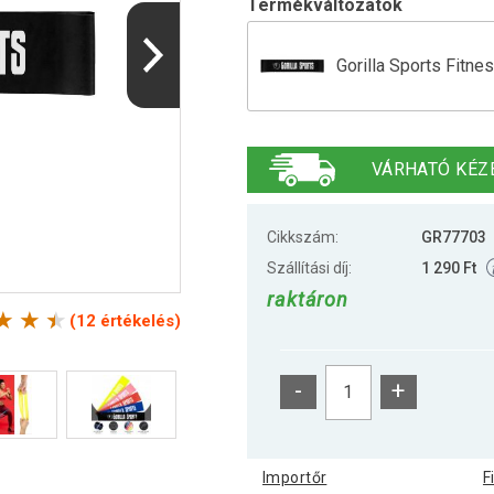
Termékváltozatok
Gorilla Sports Fitne
Fitnesz Gumi szett G
VÁRHATÓ KÉZ
Gorilla Sports Fitne
Cikkszám:
GR77703
Szállítási díj:
1 290 Ft
raktáron
Gorilla Sports Fitne
(12 értékelés)
-
+
Gorilla Sports Fitne
Importőr
F
Gorilla Sports Fitne