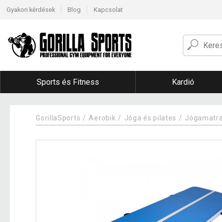
Gyakori kérdések
Blog
Kapcsolat
Sports és Fitness
Kardió
GorillaSports
Aerobik
Jóga és pilates
Jógamatr