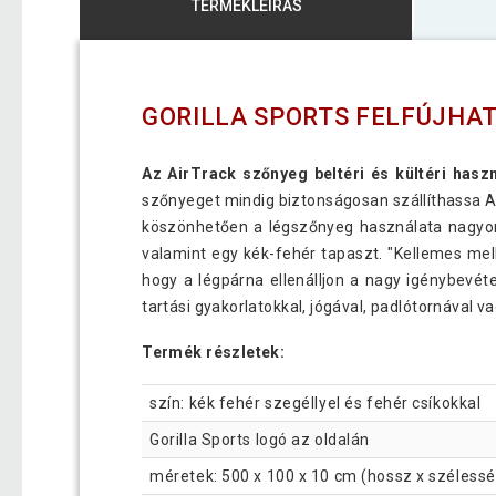
TERMÉKLEÍRÁS
GORILLA SPORTS FELFÚJHAT
Az AirTrack szőnyeg beltéri és kültéri hasz
szőnyeget mindig biztonságosan szállíthassa A
köszönhetően a légszőnyeg használata nagyon 
valamint egy kék-fehér tapaszt. "Kellemes mell
hogy a légpárna ellenálljon a nagy igénybevét
tartási gyakorlatokkal, jógával, padlótornával 
Termék részletek:
szín: kék fehér szegéllyel és fehér csíkokkal
Gorilla Sports logó az oldalán
méretek: 500 x 100 x 10 cm (hossz x széless