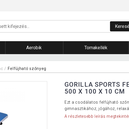
Keres
Aerobik
Tornakellék
ac
Felfújható szőnyeg
GORILLA SPORTS F
500 X 100 X 10 CM
Ezt a csodálatos felfújható sző
gimnasztikához, jógához, relax
A részletesebb leírás megtekinté