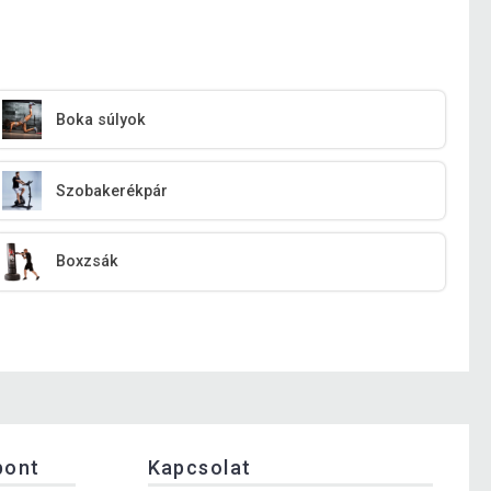
Boka súlyok
Szobakerékpár
Boxzsák
pont
Kapcsolat