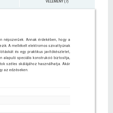
VÉLEMÉNY (7)
M
en népszerűek. Annak érdekében, hogy a
zik. A mellékelt elektromos szivattyúnak
áskát és egy praktikus javítókészletet,
alapuló speciális konstrukció biztosítja,
tok széles skálájához használhatja. Akár
agy az edzéseken.