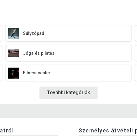
Súlyzópad
Jóga és pilates
Fitnesscenter
További kategóriák
latról
Személyes átvételi 