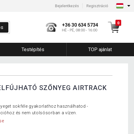
Bejelentkezés
Regisztráció
0
+36 30 634 5734
és
HÉ - PÉ, 08:00 - 16:00
Testépítés
TOP ajánlat
ELFÚJHATÓ SZŐNYEG AIRTRACK
nyeget sokféle gyakorlathoz használhatod -
ációhoz és nem utolsósorban a vízen.
se