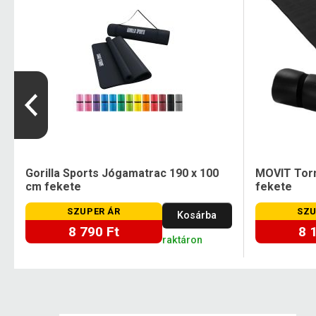
m
Gorilla Sports Jógamatrac 190 x 100
MOVIT Torn
cm fekete
fekete
SZUPER ÁR
SZU
Kosárba
8 790 Ft
8 
raktáron