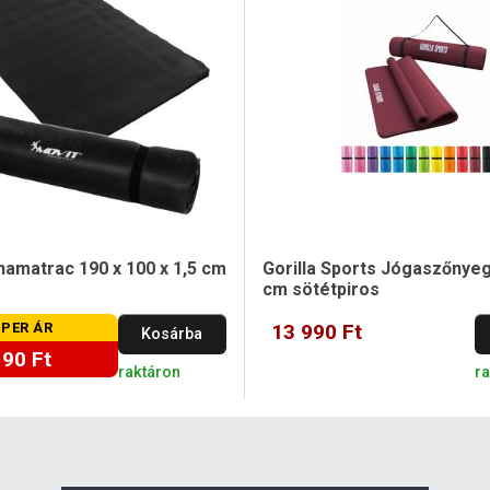
amatrac 190 x 100 x 1,5 cm
Gorilla Sports Jógaszőnyeg
cm sötétpiros
PER ÁR
13 990 Ft
Kosárba
190 Ft
raktáron
r