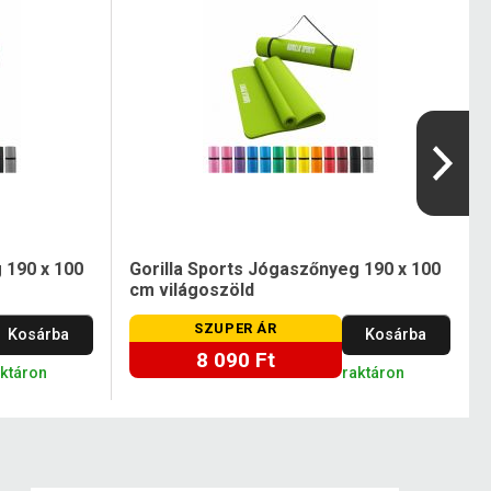
 190 x 100
Gorilla Sports Jógaszőnyeg 190 x 100
cm világoszöld
SZUPER ÁR
Kosárba
Kosárba
8 090 Ft
aktáron
raktáron