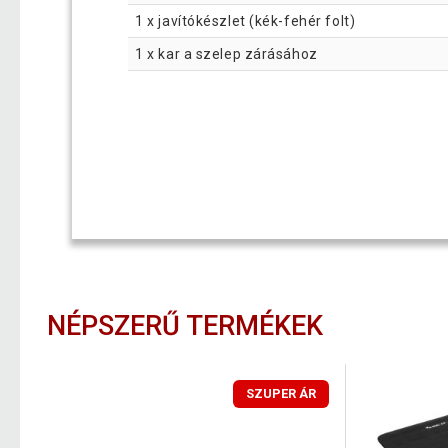
1 x javítókészlet (kék-fehér folt)
1 x kar a szelep zárásához
NÉPSZERŰ TERMÉKEK
SZUPER ÁR