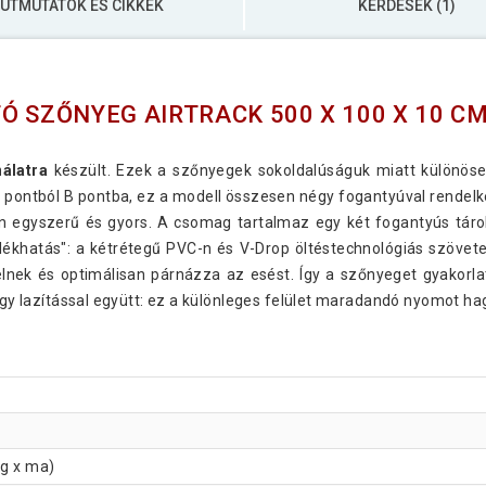
ÚTMUTATÓK ÉS CIKKEK
KÉRDÉSEK (1)
Ó SZŐNYEG AIRTRACK 500 X 100 X 10 C
nálatra
készült. Ezek a szőnyegek sokoldalúságuk miatt különös
 pontból B pontba, ez a modell összesen négy fogantyúval rendelke
egyszerű és gyors. A csomag tartalmaz egy két fogantyús tárolót
ékhatás": a kétrétegű PVC-n és V-Drop öltéstechnológiás szöveten 
elnek és optimálisan párnázza az esést. Így a szőnyeget gyakorla
vagy lazítással együtt: ez a különleges felület maradandó nyomot h
ég x ma)