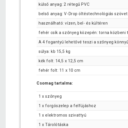
külső anyag: 2 rétegű PVC
belső anyag: V-Drop öltéstechnológiás szövet
használható: vízen, bel- és kültéren
fehér csík a szőnyeg közepén: torna közbeni 
A 4 fogantyú lehetővé teszi a szőnyeg könnyű
súlya: kb 15,5 kg
kék folt: 14,5 x 12,5 cm
fehér folt: 11 x 10 cm
Csomag tartalma:
1 x szőnyeg
1 x forgószelep a felfújáshoz
1 x elektromos szivattyú
1 x Tárolótáska