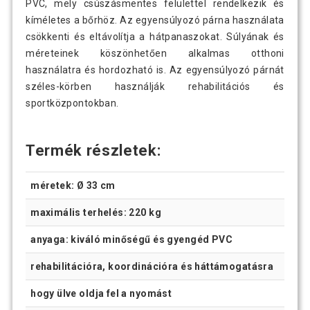
PVC, mely csúszásmentes felülettel rendelkezik és
kíméletes a bőrhöz. Az egyensúlyozó párna használata
csökkenti és eltávolítja a hátpanaszokat. Súlyának és
méreteinek köszönhetően alkalmas otthoni
használatra és hordozható is. Az egyensúlyozó párnát
széles-körben használják rehabilitációs és
sportközpontokban.
Termék részletek:
méretek: Ø 33 cm
maximális terhelés: 220 kg
anyaga: kiváló minőségű és gyengéd PVC
rehabilitációra, koordinációra és háttámogatásra
hogy ülve oldja fel a nyomást