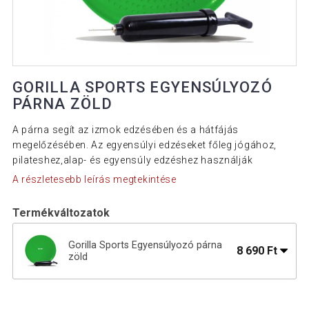
GORILLA SPORTS EGYENSÚLYOZÓ
PÁRNA ZÖLD
A párna segít az izmok edzésében és a hátfájás
megelőzésében. Az egyensúlyi edzéseket főleg jógához,
pilateshez,alap- és egyensúly edzéshez használják
A részletesebb leírás megtekintése
Termékváltozatok
Gorilla Sports Egyensúlyozó párna
8 690 Ft
zöld
9 090 Ft
Gorilla Sports Egyensúly párna szürke