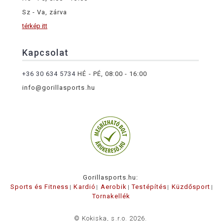
Sz - Va, zárva
térkép itt
Kapcsolat
+36 30 634 5734
HÉ - PÉ, 08:00 - 16:00
info@gorillasports.hu
Gorillasports.hu:
Sports és Fitness
Kardió
Aerobik
Testépítés
Küzdősport
Tornakellék
© Kokiska, s.r.o. 2026.