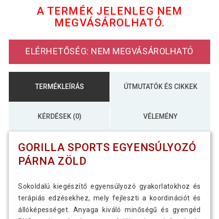
A TERMÉK JELENLEG NEM
MEGVÁSÁROLHATÓ.
8 590 Ft
Gorilla Sports Egyensúlyozó párna
4 890 Ft
fekete
ELÉRHETŐSÉG: NEM MEGVÁSÁROLHATÓ
Gorilla Sports Egyensúlyozó párna
7 790 Ft
türkizkék
TERMÉKLEÍRÁS
ÚTMUTATÓK ÉS CIKKEK
KÉRDÉSEK (0)
VÉLEMÉNY
GORILLA SPORTS EGYENSÚLYOZÓ
PÁRNA ZÖLD
Sokoldalú kiegészítő egyensúlyozó gyakorlatokhoz és
terápiás edzésekhez, mely fejleszti a koordinációt és
állóképességet. Anyaga kiváló minőségű és gyengéd