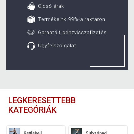
Olcsó árak
Termékeink 99%-a raktáron
Garantált pénzvisszafizetés
Ügyfélszolgálat
LEGKERESETTEBB
KATEGÓRIÁK
Kettlebell
Súlyzópad