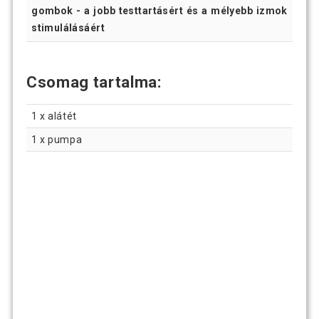
gombok - a jobb testtartásért és a mélyebb izmok
stimulálásáért
Csomag tartalma:
1 x alátét
1 x pumpa