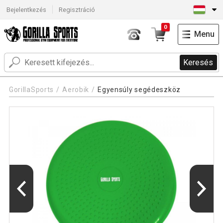
Bejelentkezés
Regisztráció
0
Menu
Keresés
GorillaSports
Aerobik
Egyensúly segédeszköz