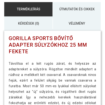
TERMÉKLEÍRÁS
ÚTMUTATÓK ÉS CIKKEK
KÉRDÉSEK (0)
VÉLEMÉNY
GORILLA SPORTS BŐVÍTŐ
ADAPTER SÚLYZÓKHOZ 25 MM
FEKETE
Távolítsa el a két rugós zárat, és helyezze az
adaptereket a súlyzóra. Rögzítse mindkét adaptert a
rúdhoz a mellékelt két csavarral. A csavaroknak nincs
fejük, ezért a felület síkjáig be vannak csavarva a
furatba. Most már 50 mm-es lyukkal ellátott súlyokat
helyezhet az "új" súlyzóra, és rögzítheti őket rugós
zárakkal. Így a nehezebb kerekek használatával
fokozhatja az erőnléti edzést, és új edzési célokat