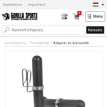
Bejelentkezés
Regisztráció
0
Menu
Keresés
GorillaSports
Tornakellék
Adapter és biztosíték