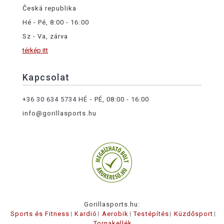
Česká republika
Hé - Pé, 8:00 - 16:00
Sz - Va, zárva
térkép itt
Kapcsolat
+36 30 634 5734
HÉ - PÉ, 08:00 - 16:00
info@gorillasports.hu
Gorillasports.hu:
Sports és Fitness
Kardió
Aerobik
Testépítés
Küzdősport
Tornakellék