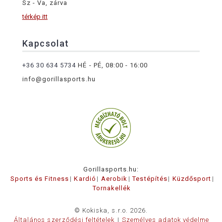
Sz - Va, zárva
térkép itt
Kapcsolat
+36 30 634 5734
HÉ - PÉ, 08:00 - 16:00
info@gorillasports.hu
Gorillasports.hu:
Sports és Fitness
Kardió
Aerobik
Testépítés
Küzdősport
Tornakellék
© Kokiska, s.r.o. 2026.
Általános szerződési feltételek
Személyes adatok védelme