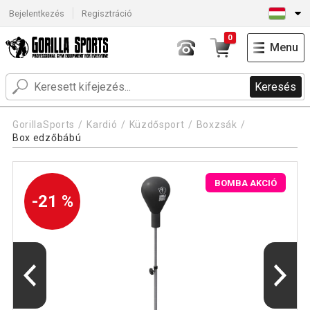
Bejelentkezés
Regisztráció
0
Menu
Keresés
GorillaSports
Kardió
Küzdősport
Boxzsák
Box edzőbábú
BOMBA AKCIÓ
-21 %