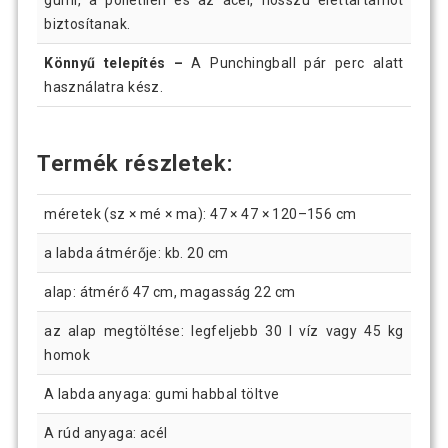
gumi, a polietilén és az acél, hosszú élettartamot
biztosítanak.
Könnyű telepítés –
A Punchingball pár perc alatt
használatra kész.
Termék részletek:
méretek (sz × mé × ma): 47 × 47 × 120–156 cm
a labda átmérője: kb. 20 cm
alap: átmérő 47 cm, magasság 22 cm
az alap megtöltése: legfeljebb 30 l víz vagy 45 kg
homok
A labda anyaga: gumi habbal töltve
A rúd anyaga: acél