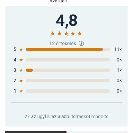
szállítás
4,8
12 értékelés
5
★
11×
4
★
0×
3
★
1×
2
★
0×
1
★
0×
22 az ügyfél az alábbi terméket rendelte