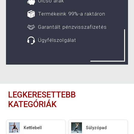
Olcsó árak
Termékeink 99%-a raktáron
Garantált pénzvisszafizetés
Ügyfélszolgálat
LEGKERESETTEBB
KATEGÓRIÁK
Kettlebell
Súlyzópad