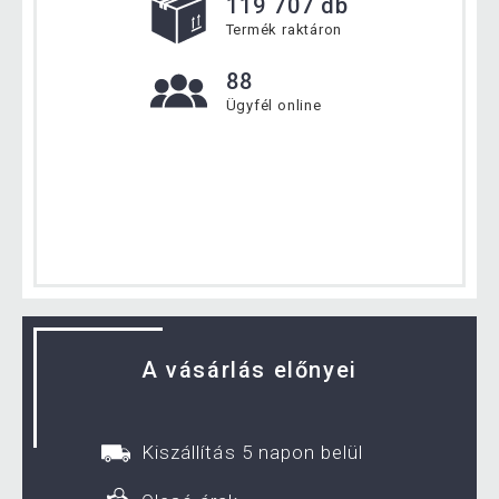
119 707 db
Termék raktáron
88
Ügyfél online
A vásárlás előnyei
Kiszállítás 5 napon belül