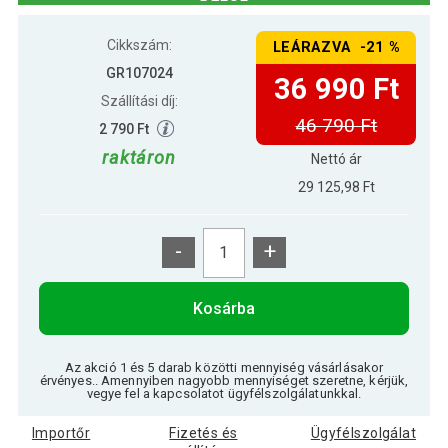
Cikkszám:
LEÁRAZVA -21 %
GR107024
36 990 Ft
Szállítási díj:
46 790 Ft
2 790 Ft
raktáron
Nettó ár
29 125,98 Ft
-
+
Kosárba
Az akció 1 és 5 darab közötti mennyiség vásárlásakor
érvényes.. Amennyiben nagyobb mennyiséget szeretne, kérjük,
vegye fel a kapcsolatot ügyfélszolgálatunkkal.
Importőr
Fizetés és
Ügyfélszolgálat