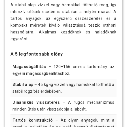
A stabil alap vízzel vagy homokkal tölthető meg, így
intenzív ütések esetén is stabilan a helyén marad. A
tartós anyagok, az egyszerű összeszerelés és a
kompakt méretek kiváló választássá teszik otthoni
használatra. Alkalmas kezdőknek és haladóknak
egyaránt.
A 5 legfontosabb előny
Magasságállítás –
120–156 cm-es tartomány az
egyéni magasságbeállításhoz.
Stabil ala
p – 45 kg-ig vízzel vagy homokkal tölthető a
stabil rögzítés érdekében.
Dinamikus visszatérés
– A rugós mechanizmus
minden ütés után visszadobja a labdát.
Tartós konstrukció
– Az olyan anyagok, mint a