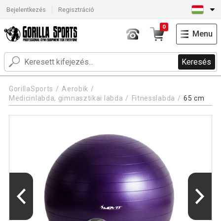
Bejelentkezés
Regisztráció
0
Menu
Keresés
GorillaSports
Aerobik
Medicinlabda, gimnasztikai labda
Fitnesslabda
65 cm