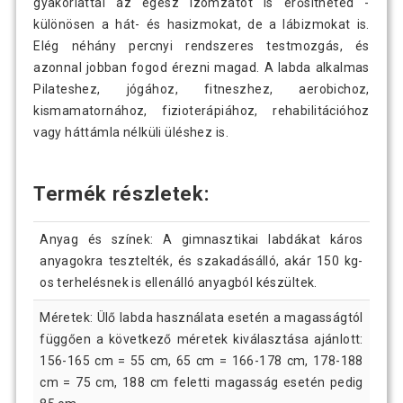
gyakorlattal az egész izomzatot is erősítheted -
különösen a hát- és hasizmokat, de a lábizmokat is.
Elég néhány percnyi rendszeres testmozgás, és
azonnal jobban fogod érezni magad. A labda alkalmas
Pilateshez, jógához, fitneszhez, aerobichoz,
kismamatornához, fizioterápiához, rehabilitációhoz
vagy háttámla nélküli üléshez is.
Termék részletek:
Anyag és színek: A gimnasztikai labdákat káros
anyagokra tesztelték, és szakadásálló, akár 150 kg-
os terhelésnek is ellenálló anyagból készültek.
Méretek: Ülő labda használata esetén a magasságtól
függően a következő méretek kiválasztása ajánlott:
156-165 cm = 55 cm, 65 cm = 166-178 cm, 178-188
cm = 75 cm, 188 cm feletti magasság esetén pedig