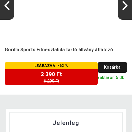
Gorilla Sports Fitneszlabda tartó állvány átlátszó
LEÁRAZVA -62 %
Kosárba
2 390 Ft
raktáron 5 db
6 290 Ft
Jelenleg