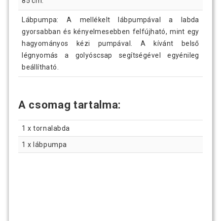
85 cm.
Lábpumpa: A mellékelt lábpumpával a labda
gyorsabban és kényelmesebben felfújható, mint egy
hagyományos kézi pumpával. A kívánt belső
légnyomás a golyóscsap segítségével egyénileg
beállítható.
A csomag tartalma:
1 x tornalabda
1 x lábpumpa