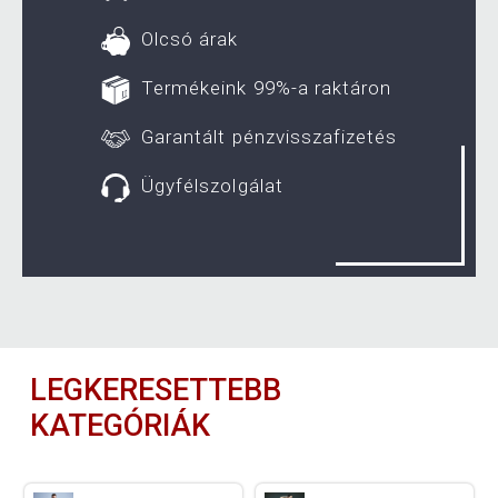
Olcsó árak
Termékeink 99%-a raktáron
Garantált pénzvisszafizetés
Ügyfélszolgálat
LEGKERESETTEBB
KATEGÓRIÁK