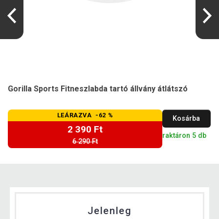
Gorilla Sports Fitneszlabda tartó állvány átlátszó
LEÁRAZVA -62 %
Kosárba
2 390 Ft
raktáron 5 db
6 290 Ft
Jelenleg