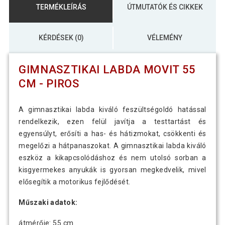
TERMÉKLEÍRÁS
ÚTMUTATÓK ÉS CIKKEK
KÉRDÉSEK (0)
VÉLEMÉNY
GIMNASZTIKAI LABDA MOVIT 55
CM - PIROS
A gimnasztikai labda kiváló feszültségoldó hatással
rendelkezik, ezen felül javítja a testtartást és
egyensúlyt, erősíti a has- és hátizmokat, csökkenti és
megelőzi a hátpanaszokat. A gimnasztikai labda kiváló
eszköz a kikapcsolódáshoz és nem utolsó sorban a
kisgyermekes anyukák is gyorsan megkedvelik, mivel
elősegítik a motorikus fejlődését.
Műszaki adatok:
átmérője: 55 cm