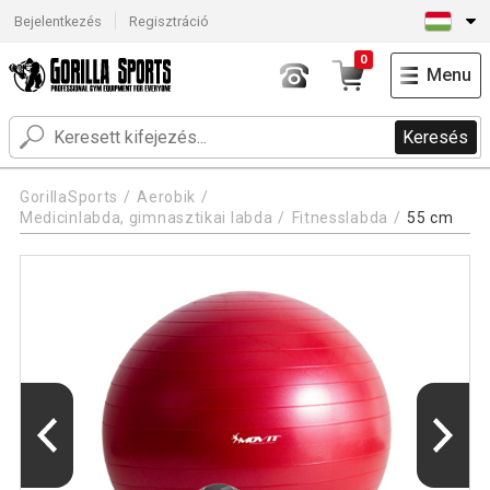
Bejelentkezés
Regisztráció
0
Menu
Keresés
GorillaSports
Aerobik
Medicinlabda, gimnasztikai labda
Fitnesslabda
55 cm