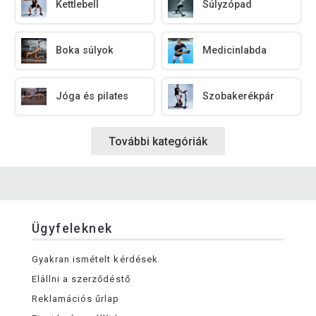
Kettlebell
Súlyzópad
Boka súlyok
Medicinlabda
Jóga és pilates
Szobakerékpár
További kategóriák
Ügyfeleknek
Gyakran ismételt kérdések
Elállni a szerződéstő
Reklamációs űrlap