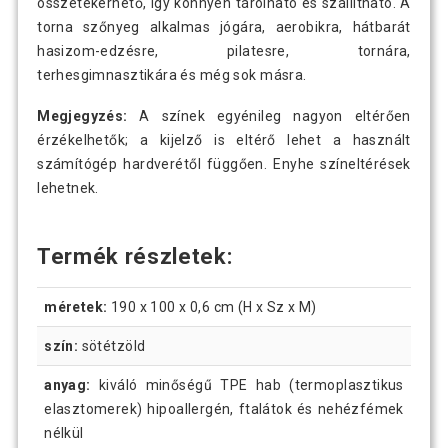
összetekerhető, így könnyen tárolható és szállítható. A
torna szőnyeg alkalmas jógára, aerobikra, hátbarát
hasizom-edzésre, pilatesre, tornára,
terhesgimnasztikára és még sok másra.
Megjegyzés:
A színek egyénileg nagyon eltérően
érzékelhetők; a kijelző is eltérő lehet a használt
számítógép hardverétől függően. Enyhe színeltérések
lehetnek.
Termék részletek:
méretek:
190 x 100 x 0,6 cm (H x Sz x M)
szín:
sötétzöld
anyag:
kiváló minőségű TPE hab (termoplasztikus
elasztomerek) hipoallergén, ftalátok és nehézfémek
nélkül