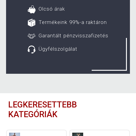
Olcsó árak
Termékeink 99%-a raktáron
Garantált pénzvisszafizetés
Ügyfélszolgálat
LEGKERESETTEBB
KATEGÓRIÁK