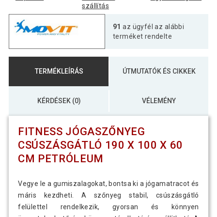
szállítás
Fitness jógaszőnyeg csúszásgátló 190
91
az ügyfél az alábbi
9 190 Ft
× 100 x 0,6cm rózsaszín
terméket rendelte
Fitnesz jógaszőnyeg csúszásgátló 190
5 890 Ft
TERMÉKLEÍRÁS
ÚTMUTATÓK ÉS CIKKEK
× 100 x 0,6 cm fekete
KÉRDÉSEK (0)
VÉLEMÉNY
Fitnesz jógaszőnyeg csúszásgátló 190
9 390 Ft
× 100 x 0,6 cm sárga
FITNESS JÓGASZŐNYEG
Fitnesz jógaszőnyeg csúszásgátló 190
CSÚSZÁSGÁTLÓ 190 X 100 X 60
5 490 Ft
× 100 x 0,6 cm szürke
CM PETRÓLEUM
Jógamatrac MOVIT® 190 x 100 cm
Vegye le a gumiszalagokat, bontsa ki a jógamatracot és
22 190 Ft
petróleumkék
máris kezdheti. A szőnyeg stabil, csúszásgátló
felülettel rendelkezik, gyorsan és könnyen