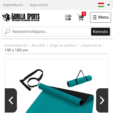
Bejelentkezés
Regisztráció
0
Menu
Keresés
GorillaSports
Aerobik
Jóga és pilates
Jógamatrac
190 x 100 cm