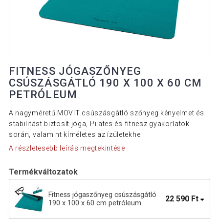
FITNESS JÓGASZŐNYEG
CSÚSZÁSGÁTLÓ 190 X 100 X 60 CM
PETRÓLEUM
A nagyméretű MOVIT csúszásgátló szőnyeg kényelmet és
stabilitást biztosít jóga, Pilates és fitnesz gyakorlatok
során, valamint kíméletes az ízületekhe
A részletesebb leírás megtekintése
Termékváltozatok
Fitness jógaszőnyeg csúszásgátló
22 590 Ft
190 x 100 x 60 cm petróleum