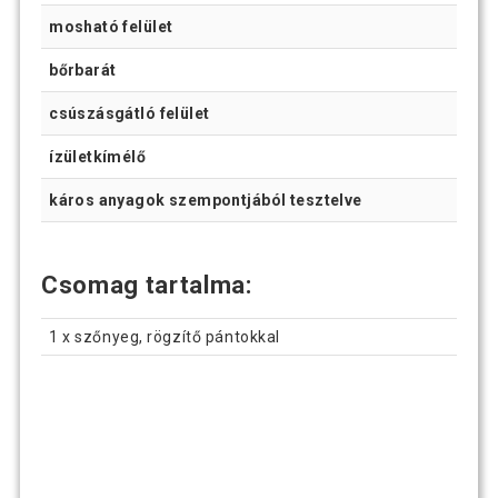
mosható felület
bőrbarát
csúszásgátló felület
ízületkímélő
káros anyagok szempontjából tesztelve
Csomag tartalma:
1 x szőnyeg, rögzítő pántokkal