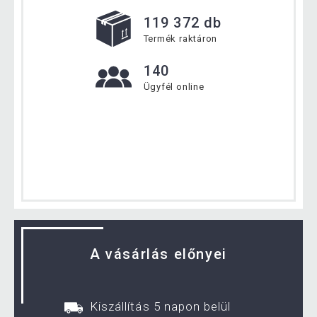
119 372 db
Termék raktáron
140
Ügyfél online
A vásárlás előnyei
Kiszállítás 5 napon belül