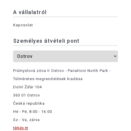
A vállalatról
Kapcsolat
Személyes átvételi pont
Průmyslová zóna II Ostrov - Panattoni North Park -
Túlméretes megrendelések kiadása
Dolní Žďár 104
363 01 Ostrov
Česká republika
Hé - Pé, 8:00 - 16:00
Sz - Va, zárva
térkép itt