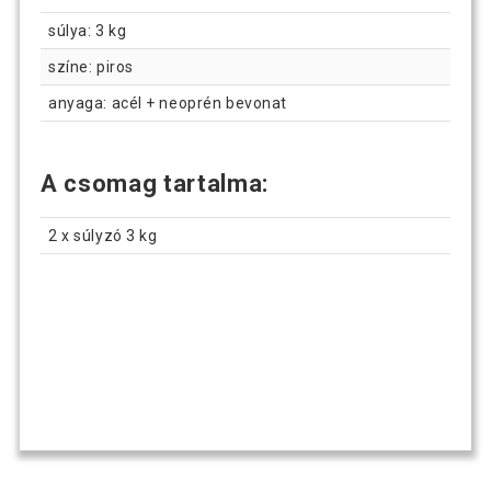
súlya: 3 kg
színe: piros
anyaga: acél + neoprén bevonat
A csomag tartalma:
2 x súlyzó 3 kg