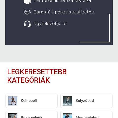
Termékeink 99%-a raktáron
Garantált pénzvisszafizetés
Ügyfélszolgálat
LEGKERESETTEBB
KATEGÓRIÁK
Kettlebell
Súlyzópad
Boka súlyok
Medicinlabda