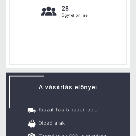
28
Ügyfél online
A vásárlás előnyei
Kiszállítás 5 napon belül
Olcsó árak