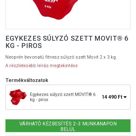
EGYKEZES SÚLYZÓ SZETT MOVIT® 6
KG - PIROS
Neoprén bevonatú fitnesz súlyzó szett Movit 2 x 3 kg
A részletesebb leírás megtekintése
Termékváltozatok
Egykezes súlyzó szett MOVIT® 6
14 490 Ft
kg - piros
Egykezes súlyzó szett MOVIT® 10 kg
20 690 Ft
- fekete
VÁRHATÓ KÉZBESÍTÉS 2-3 MUNKANAPON
BELÜL