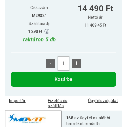
MOVIT Egykezes súlyzó szett 3 kg
6 790 Ft
14 490 Ft
neoprén
Cikkszám:
M29321
Nettó ár
Szállítási díj:
11 409,45 Ft
1 290 Ft
raktáron 5 db
-
+
Kosárba
Importőr
Fizetés és
Ügyfélszolgálat
szállítás
168
az ügyfél az alábbi
terméket rendelte