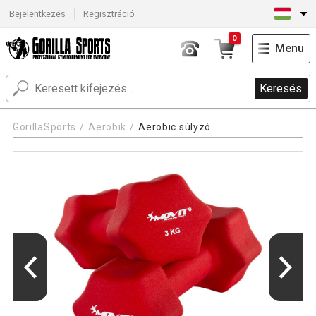
Bejelentkezés
Regisztráció
0
Menu
Keresés
GorillaSports
Aerobik
Aerobic súlyzó