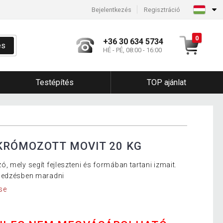
Bejelentkezés
Regisztráció
0
+36 30 634 5734
és
HÉ - PÉ, 08:00 - 16:00
Testépítés
TOP ajánlat
KRÓMOZOTT MOVIT 20 KG
 mely segít fejleszteni és formában tartani izmait.
k edzésben maradni
se