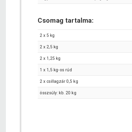
Csomag tartalma:
2 x 5 kg
2 x 2,5 kg
2 x 1,25 kg
1 x 1,5 kg-os rúd
2 x csillagzár 0,5 kg
összsúly: kb. 20 kg