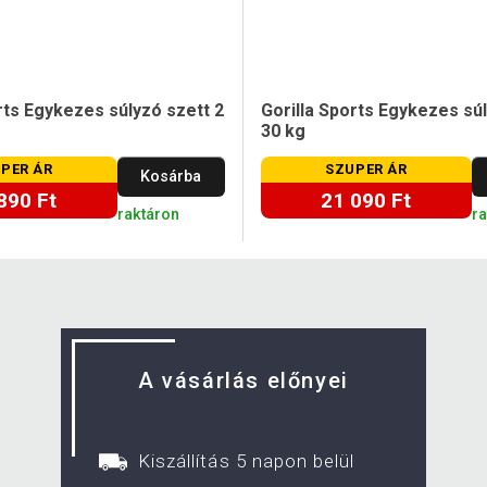
rts Egykezes súlyzó szett 2
Gorilla Sports Egykezes sú
30 kg
PER ÁR
SZUPER ÁR
Kosárba
890 Ft
21 090 Ft
raktáron
r
A vásárlás előnyei
Kiszállítás 5 napon belül