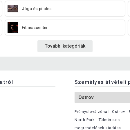
Jóga és pilates
Fitnesscenter
További kategóriák
latról
Személyes átvételi 
Průmyslová zóna II Ostrov - 
North Park - Túlméretes
megrendelések kiadása