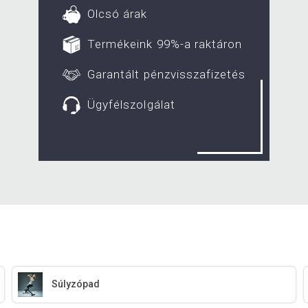
Olcsó árak
Termékeink 99%-a raktáron
Garantált pénzvisszafizetés
Ügyfélszolgálat
Súlyzópad