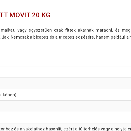
T MOVIT 20 KG
zmaikat, vagy egyszerűen csak fittek akarnak maradni, és megs
lúak. Nemcsak a bicepsz és a tricepsz edzésére, hanem például a 
rdekében)
tonhoz és a vakolathoz hasonlít, ezért a túlterhelés vagy a helytel