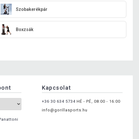
Szobakerékpár
Boxzsák
pont
Kapcsolat
+36 30 634 5734
HÉ - PÉ, 08:00 - 16:00
info@gorillasports.hu
Panattoni