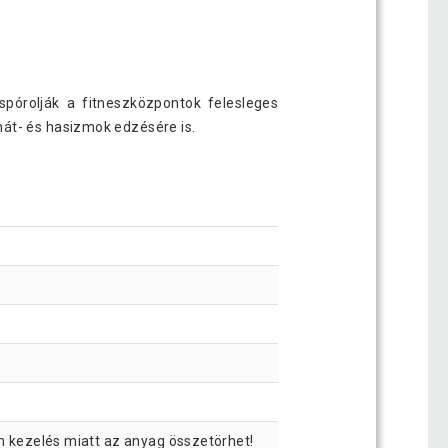
pórolják a fitneszközpontok felesleges
hát- és hasizmok edzésére is.
en kezelés miatt az anyag összetörhet!