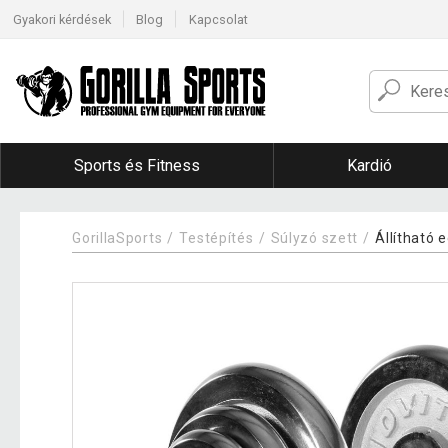
Gyakori kérdések
Blog
Kapcsolat
Sports és Fitness
Kardió
GorillaSports
Testépítés
Súlyzó szett
Állítható 