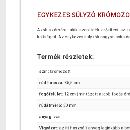
EGYKEZES SÚLYZÓ KRÓMOZOT
Azok számára, akik szeretnék erősíteni az i
költségeit. Az egykezes súlyzók nagyon sokolda
Termék részletek:
szín:
krómozott
rúd hossza:
35,5 cm
fogófelület
: 12 cm (mintázott a jobb fogás é
rúdátmérő:
30 mm
anyag:
vas
Vigyázat:
az itt használt anyag leginkább a be