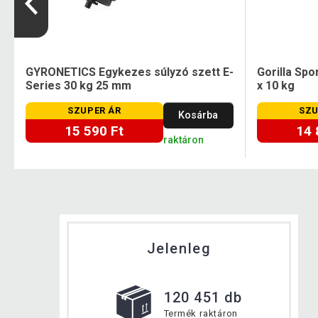
GYRONETICS Egykezes súlyzó szett E-
Gorilla Spo
Series 30 kg 25 mm
x 10 kg
SZUPER ÁR
SZU
Kosárba
15 590 Ft
14 
raktáron
Jelenleg
120 451 db
Termék raktáron