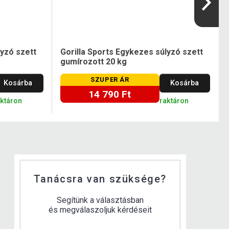
lyzó szett
Gorilla Sports Egykezes súlyzó szett
gumírozott 20 kg
SZUPER ÁR
Kosárba
Kosárba
14 790 Ft
aktáron
raktáron
Tanácsra van szüksége?
Segítünk a választásban
és megválaszoljuk kérdéseit