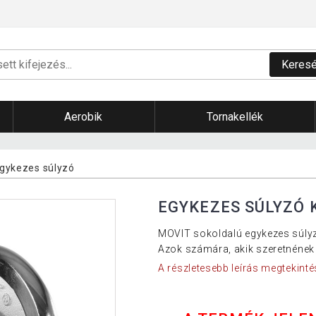
Keres
Aerobik
Tornakellék
egykezes súlyzó
EGYKEZES SÚLYZÓ 
MOVIT sokoldalú egykezes súlyzó,
Azok számára, akik szeretnéne
A részletesebb leírás megtekinté