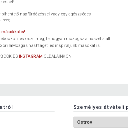
etéssel!
y pihentető napfürdőzéssel vagy egy egészséges
! ????
 másokkal is!
ebookon, és oszd meg, te hogyan mozogsz a húsvét alatt!
GorillaMozgás hashtaget, és inspiráljunk másokat is!
ACBOOK ÉS
INSTAGRAM
OLDALAINKON.
latról
Személyes átvételi 