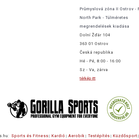
Průmyslová zóna II Ostrov - 
North Park - Túlméretes
megrendelések kiadása
Dolní Žďár 104
363 01 Ostrov
Česká republika
Hé - Pé, 8:00 - 16:00
Sz - Va, zárva
térkép itt
s.hu:
Sports és Fitness
Kardió
Aerobik
Testépítés
Küzdősport