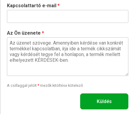
Kapcsolattartó e-mail
Az Ön üzenete
A csillaggal jelölt
*
mezők kitöltése kötelező
Küldés