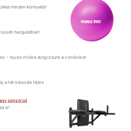
apokkal minden könnyebb!
 húsvéti hangulatban!
melés – nyuszi módra dolgozzunk a combokra!
ódj a hét második felére.
agy súlyzórúd
d is!