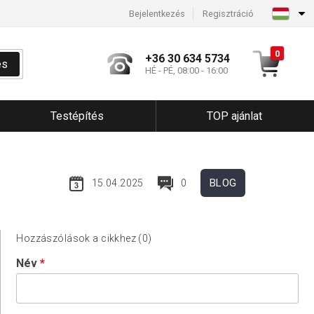
Bejelentkezés
Regisztráció
0
+36 30 634 5734
és
HÉ - PÉ, 08:00 - 16:00
Testépítés
TOP ajánlat
BLOG
15.04.2025
0
Hozzászólások a cikkhez (0)
Név