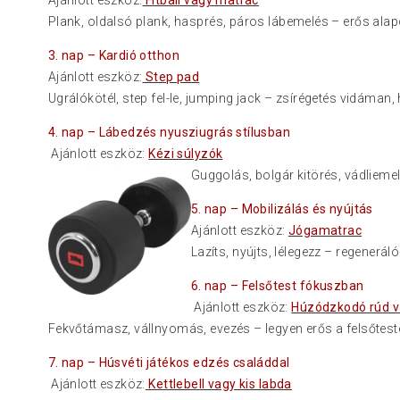
Ajánlott eszköz:
Fitball vagy matrac
Plank, oldalsó plank, hasprés, páros lábemelés – erős al
3. nap – Kardió otthon
Ajánlott eszköz:
Step pad
Ugrálókötél, step fel-le, jumping jack – zsírégetés vidáman,
4. nap – Lábedzés nyusziugrás stílusban
Ajánlott eszköz:
Kézi súlyzók
Guggolás, bo
lgár kitörés, vádlie
5. nap – Mobilizálás és nyújtás
Ajánlott eszköz:
Jógamatrac
Lazíts, nyújts, lélegezz – regenerál
6. nap – Felsőtest fókuszban
Ajánlott eszköz:
Húzódzkodó rúd v
Fekvőtámasz, vállnyomás, evezés – legyen erős a felsőteste
7. nap – Húsvéti játékos edzés családdal
Ajánlott eszköz:
Kettlebell vagy kis labda