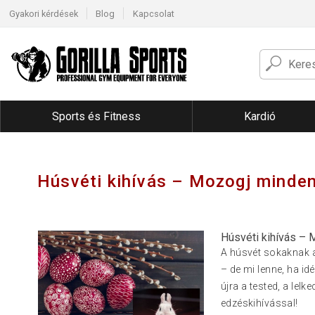
Gyakori kérdések
Blog
Kapcsolat
Sports és Fitness
Kardió
Húsvéti kihívás – Mozogj minden
Húsvéti kihívás – 
A húsvét sokaknak a 
– de mi lenne, ha i
újra a tested, a lelk
edzéskihívással!