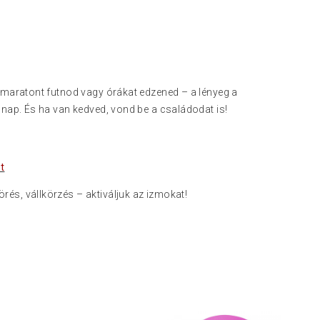
maratont futnod vagy órákat edzened – a lényeg a
nap. És ha van kedved, vond be a családodat is!
t
rés, vállkörzés – aktiváljuk az izmokat!