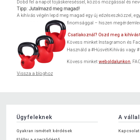
Dobd fel a napot tojáskereséssel, közös mozgással és nev
Tipp: Jutalmazd meg magad!
A kihívás végén lepd meg magad egy új edzéseszközzel, eg
finomsággal
– hiszen megérdemled
Csatlakoznál? Oszd meg a kihívást
Kövess minket Instagramon és Fac
Használd a #HúsvétiKihívás vagy #
Kövess minket
weboldalunkon
, F
Vissza a bloghoz
Ügyfeleknek
A válla
Gyakran ismételt kérdések
Kapcsolat
Elállni a szerződéstő