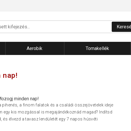
Keres
Aerobik
Tornakellék
 nap!
Mozogj minden nap!
pihenés, a finom falatok és a családi összejövetelek ideje
dén egy kis mozgással is megajándékoznád magad? Indítsd
ed, és élvezd a tavasz lendületét egy 7 napos húsvéti