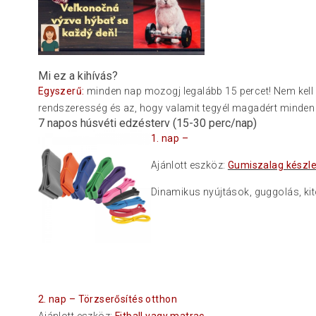
Mi ez a kihívás?
Egyszerű:
minden nap mozogj legalább 15 percet! Nem kell 
rendszeresség és az, hogy valamit tegyél magadért minden 
7 napos húsvéti edzésterv (15-30 perc/nap)
1. nap –
Ajánlott eszköz:
Gumiszalag készle
Dinamikus nyújtások, guggolás, kitö
2. nap – Törzserősítés otthon