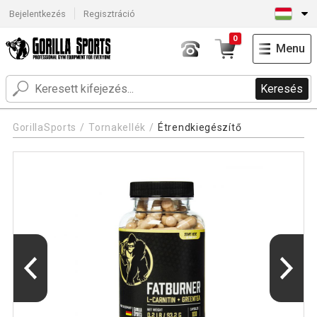
Bejelentkezés
Regisztráció
0
Menu
Keresés
GorillaSports
Tornakellék
Étrendkiegészítő