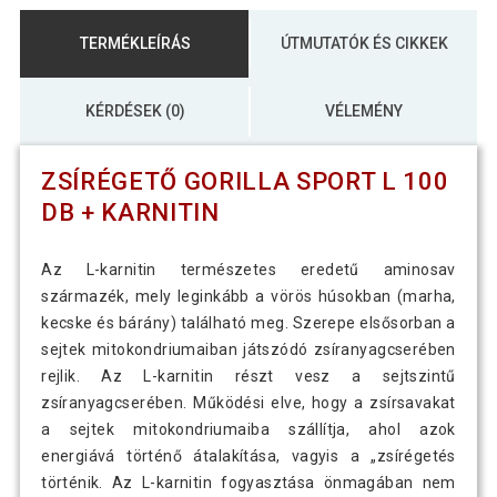
TERMÉKLEÍRÁS
ÚTMUTATÓK ÉS CIKKEK
KÉRDÉSEK (0)
VÉLEMÉNY
ZSÍRÉGETŐ GORILLA SPORT L 100
DB + KARNITIN
Az L-karnitin természetes eredetű aminosav
származék, mely leginkább a vörös húsokban (marha,
kecske és bárány) található meg. Szerepe elsősorban a
sejtek mitokondriumaiban játszódó zsíranyagcserében
rejlik. Az L-karnitin részt vesz a sejtszintű
zsíranyagcserében. Működési elve, hogy a zsírsavakat
a sejtek mitokondriumaiba szállítja, ahol azok
energiává történő átalakítása, vagyis a „zsírégetés
történik. Az L-karnitin fogyasztása önmagában nem