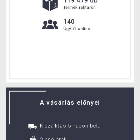
119 479 db
Termék raktáron
140
Ügyfél online
A vásárlás előnyei
Kiszállítás 5 napon belül
Olcsó árak