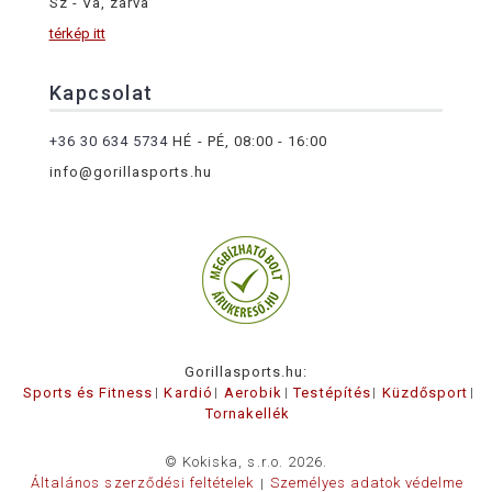
Sz - Va, zárva
térkép itt
Kapcsolat
+36 30 634 5734
HÉ - PÉ, 08:00 - 16:00
info@gorillasports.hu
Gorillasports.hu:
Sports és Fitness
Kardió
Aerobik
Testépítés
Küzdősport
Tornakellék
© Kokiska, s.r.o. 2026.
Általános szerződési feltételek
Személyes adatok védelme