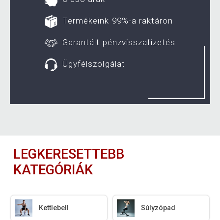
Termékeink 99%-a raktáron
Garantált pénzvisszafizetés
Ügyfélszolgálat
LEGKERESETTEBB
KATEGÓRIÁK
Kettlebell
Súlyzópad