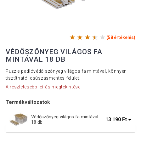
(58 értékelés)
VÉDŐSZŐNYEG VILÁGOS FA
MINTÁVAL 18 DB
Puzzle padlóvédő szőnyeg világos fa mintával, könnyen
tisztítható, csúszásmentes felület.
A részletesebb leírás megtekintése
Termékváltozatok
Védőszőnyeg világos fa mintával
13 190 Ft
18 db
Fitness védőszőnyeg szett 18 db fa
11 590 Ft