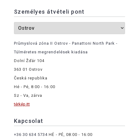
Személyes átvételi pont
Průmyslová zóna II Ostrov - Panattoni North Park -
Túlméretes megrendelések kiadása
Dolní Žďár 104
363 01 Ostrov
Česká republika
Hé - Pé, 8:00 - 16:00
Sz - Va, zárva
térkép itt
Kapcsolat
+36 30 634 5734
HÉ - PÉ, 08:00 - 16:00