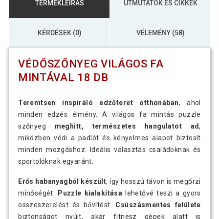
TERMÉKLEÍRÁS
ÚTMUTATÓK ÉS CIKKEK
KÉRDÉSEK (0)
VÉLEMÉNY (58)
VÉDŐSZŐNYEG VILÁGOS FA
MINTÁVAL 18 DB
Teremtsen inspiráló edzőteret otthonában
, ahol
minden edzés élmény. A világos fa mintás puzzle
szőnyeg
meghitt, természetes hangulatot ad
,
miközben védi a padlót és kényelmes alapot biztosít
minden mozgáshoz. Ideális választás családoknak és
sportolóknak egyaránt.
Erős habanyagból készült
, így hosszú távon is megőrzi
minőségét.
Puzzle kialakítása
lehetővé teszi a gyors
összeszerelést és bővítést.
Csúszásmentes felülete
biztonságot nyújt, akár fitnesz gépek alatt is