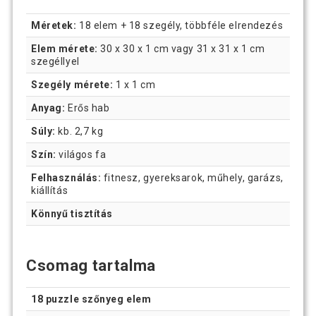
Méretek:
18 elem + 18 szegély, többféle elrendezés
Elem mérete:
30 x 30 x 1 cm vagy 31 x 31 x 1 cm
szegéllyel
Szegély mérete:
1 x 1 cm
Anyag:
Erős hab
Súly:
kb. 2,7 kg
Szín:
világos fa
Felhasználás:
fitnesz, gyereksarok, műhely, garázs,
kiállítás
Könnyű tisztítás
Csomag tartalma
18 puzzle szőnyeg elem