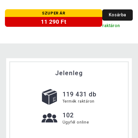
SZUPER ÁR
Kosárba
11 290 Ft
raktáron
Jelenleg
119 431 db
Termék raktáron
102
Ügyfél online