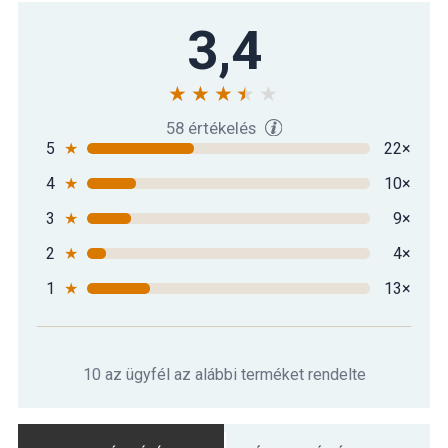
3,4
58 értékelés
5
★
22×
4
★
10×
3
★
9×
2
★
4×
1
★
13×
10 az ügyfél az alábbi terméket rendelte