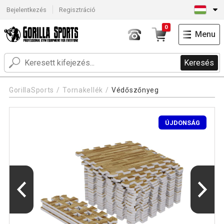
Bejelentkezés
Regisztráció
0
Menu
Keresés
GorillaSports
Tornakellék
Védőszőnyeg
ÚJDONSÁG