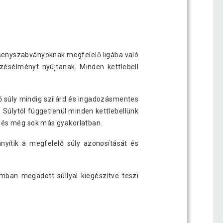
senyszabványoknak megfelelő ligába való
zésélményt nyújtanak. Minden kettlebell
ső súly mindig szilárd és ingadozásmentes
 Súlytól függetlenül minden kettlebellünk
s és még sok más gyakorlatban.
ítik a megfelelő súly azonosítását és
mmban megadott súllyal kiegészítve teszi