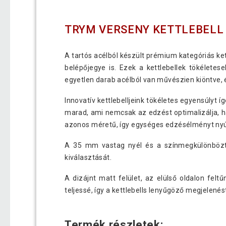
TRYM VERSENY KETTLEBELL 
A tartós acélból készült prémium kategóriás 
belépőjegye is. Ezek a kettlebellek tökélete
egyetlen darab acélból van művészien kiöntve,
Innovatív kettlebelljeink tökéletes egyensúlyt 
marad, ami nemcsak az edzést optimalizálja, ha
azonos méretű, így egységes edzésélményt nyúj
A 35 mm vastag nyél és a színmegkülönbözte
kiválasztását.
A dizájnt matt felület, az elülső oldalon fel
teljessé, így a kettlebells lenyűgöző megjelenés
Termék részletek: