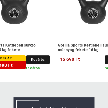
rts Kettlebell súlyzó
Gorilla Sports Kettlebell sú
 kg fekete
műanyag fekete 16 kg
PER ÁR
16 690 Ft
Kosárba
490 Ft
raktáron
ra