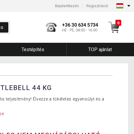
Bejelentkezés
Regisztráció
0
+36 30 634 5734
és
HÉ - PÉ, 08:00 - 16:00
Testépítés
TOP ajánlat
TLEBELL 44 KG
s teljesítmény! Élvezze a tökéletes egyensúlyt és a
se