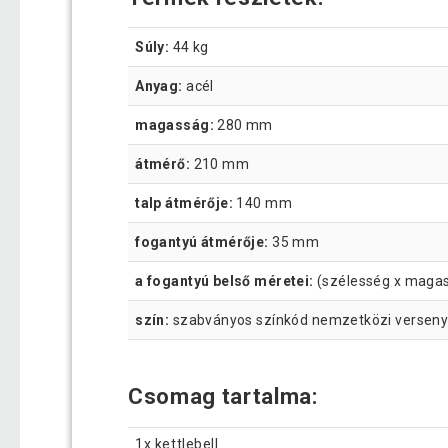
Súly:
44 kg
Anyag:
acél
magasság:
280 mm
átmérő:
210 mm
talp átmérője:
140 mm
fogantyú átmérője:
35 mm
a fogantyú belső méretei:
(szélesség x maga
szín:
szabványos színkód nemzetközi versen
Csomag tartalma:
1x kettlebell