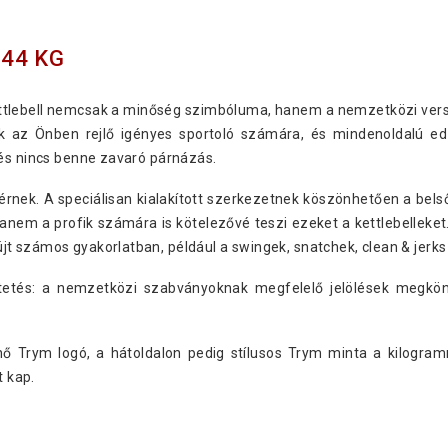
44 KG
kettlebell nemcsak a minőség szimbóluma, hanem a nemzetközi ver
sek az Önben rejlő igényes sportoló számára, és mindenoldalú ed
 és nincs benne zavaró párnázás.
ígérnek. A speciálisan kialakított szerkezetnek köszönhetően a bel
nem a profik számára is kötelezővé teszi ezeket a kettlebelleket.
t számos gyakorlatban, például a swingek, snatchek, clean & jerk
tés: a nemzetközi szabványoknak megfelelő jelölések megkönny
tűnő Trym logó, a hátoldalon pedig stílusos Trym minta a kilogra
t kap.