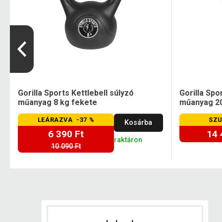
Gorilla Sports Kettlebell súlyzó
Gorilla Spo
műanyag 8 kg fekete
műanyag 20
LEÁRAZVA -37 %
SZU
Kosárba
6 390 Ft
14 
raktáron
10 090 Ft