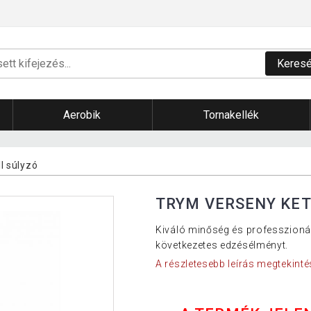
Keres
Aerobik
Tornakellék
ll súlyzó
TRYM VERSENY KET
Kiváló minőség és professzionáli
következetes edzésélményt.
A részletesebb leírás megtekinté