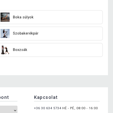
Boka súlyok
Szobakerékpár
Boxzsák
pont
Kapcsolat
+36 30 634 5734
HÉ - PÉ, 08:00 - 16:00