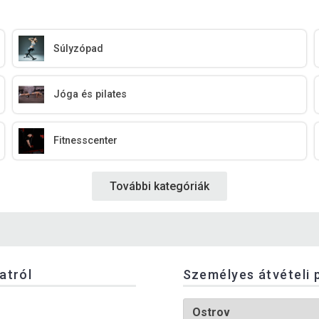
Súlyzópad
Jóga és pilates
Fitnesscenter
További kategóriák
latról
Személyes átvételi 