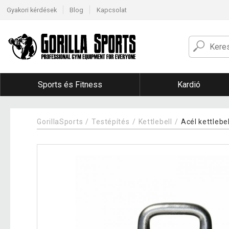
Gyakori kérdések
Blog
Kapcsolat
Sports és Fitness
Kardió
GorillaSports
Testépítés
Kettlebell
Acél kettlebe