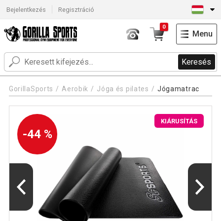
Bejelentkezés
Regisztráció
0
Menu
Keresés
GorillaSports
Aerobik
Jóga és pilates
Jógamatrac
KIÁRUSÍTÁS
-44 %