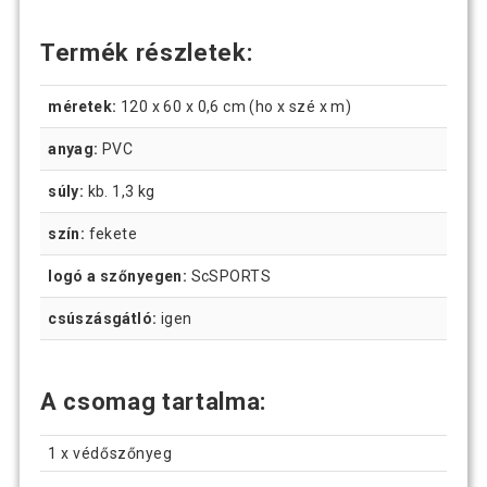
Termék részletek:
méretek:
120 x 60 x 0,6 cm (ho x szé x m)
anyag:
PVC
súly:
kb. 1,3 kg
szín:
fekete
logó a szőnyegen:
ScSPORTS
csúszásgátló:
igen
A csomag tartalma:
1 x védőszőnyeg