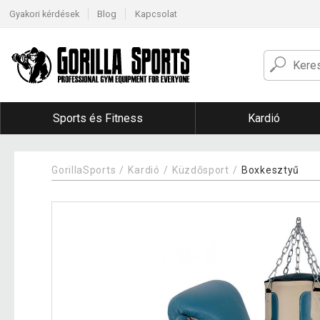
Gyakori kérdések
Blog
Kapcsolat
Sports és Fitness
Kardió
GorillaSports
Kardió
Küzdősport
Boxkesztyű