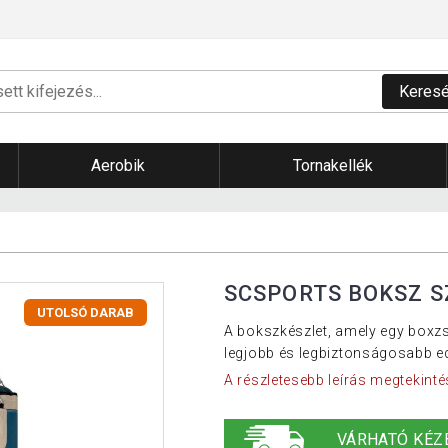
Keres
Aerobik
Tornakellék
SCSPORTS BOKSZ S
UTOLSÓ DARAB
A bokszkészlet, amely egy boxzs
legjobb és legbiztonságosabb edzé
A részletesebb leírás megtekinté
VÁRHATÓ KÉZ