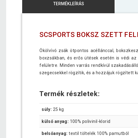
TERMÉKLEÍRÁS
SCSPORTS BOKSZ SZETT FE
Ökölvívó zsák ötpontos acéllánccal, bokszkesz
boxzsákban, és erős ütések esetén is védi az
felületre. Minden varrás rendkívül szakadásáll
szegecsekkel rögzítik, és a hozzájuk rögzített 
Termék részletek:
súly:
25 kg
külső anyag:
100% polivinil-klorid
belsőanyag:
textil töltelék 100% pamutból