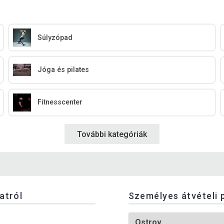
Súlyzópad
Jóga és pilates
Fitnesscenter
További kategóriák
latról
Személyes átvételi 