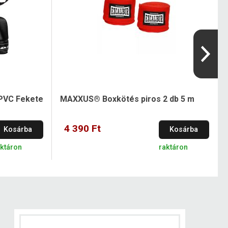
PVC Fekete
MAXXUS® Boxkötés piros 2 db 5 m
4 390 Ft
Kosárba
Kosárba
aktáron
raktáron