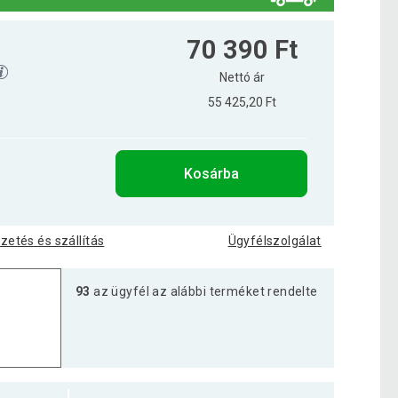
70 390 Ft
Nettó ár
55 425,20 Ft
Kosárba
izetés és szállítás
Ügyfélszolgálat
93
az ügyfél az alábbi terméket rendelte