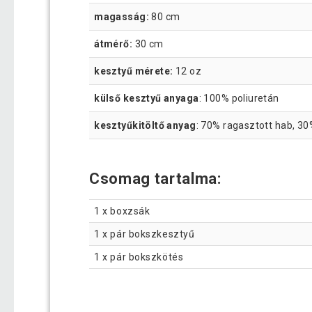
magasság:
80 cm
átmérő:
30 cm
kesztyű mérete:
12 oz
külső kesztyű anyaga
: 100% poliuretán
kesztyűkitöltő anyag
: 70% ragasztott hab, 30
Csomag tartalma:
1 x boxzsák
1 x pár bokszkesztyű
1 x pár bokszkötés