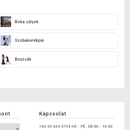
Boka súlyok
Szobakerékpár
Boxzsák
pont
Kapcsolat
+36 30 634 5734
HÉ - PÉ, 08:00 - 16:00