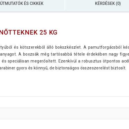
ÚTMUTATÓK ÉS CIKKEK
KÉRDÉSEK (0)
LNŐTTEKNEK 25 KG
tyűből és kötszerekből álló bokszkészlet. A pamutforgácsból kés
 anyagot. A boxzsák még tartósabbá tétele érdekében nagy figyel
ó és speciálisan megerősített. Ezenkívül a robusztus ötpontos acé
karabiner gyors és könnyű, de biztonságos összeszerelést biztosít.