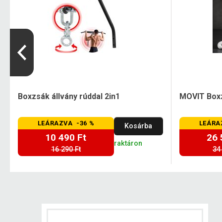
Boxzsák állvány rúddal 2in1
MOVIT Boxz
LEÁRAZVA -36 %
LEÁRA
Kosárba
10 490 Ft
26 
raktáron
16 290 Ft
34