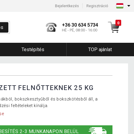
Bejelentkezés
Regisztráció
0
+36 30 634 5734
és
HÉ - PÉ, 08:00 - 16:00
Testépítés
TOP ajánlat
ZETT FELNŐTTEKNEK 25 KG
ákból, bokszkesztyűből és bokszkötésből áll, a
si feltételeket kínálja.
se
BESÍTÉS 2-3 MUNKANAPON BELÜL