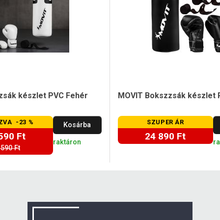
sák készlet PVC Fehér
MOVIT Bokszzsák készlet 
ZVA -23 %
SZUPER ÁR
Kosárba
590 Ft
24 890 Ft
raktáron
r
 590 Ft