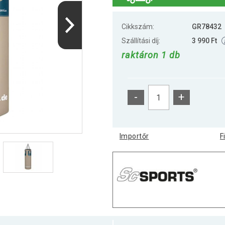
Cikkszám:
GR78432
Szállítási díj:
3 990 Ft
raktáron 1 db
-
+
Importőr
F