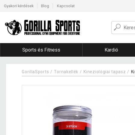
Gyakori kérdések
Blog
Kapcsolat
Sports és Fitness
Kardió
GorillaSports
Tornakellék
Kineziológiai tapasz
K