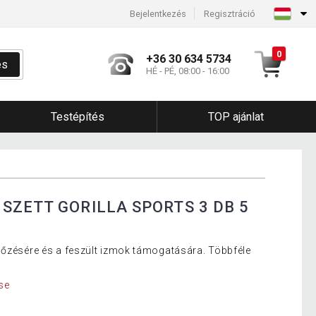
Bejelentkezés
Regisztráció
0
+36 30 634 5734
és
HÉ - PÉ, 08:00 - 16:00
Testépítés
TOP ajánlat
SZETT GORILLA SPORTS 3 DB 5
lőzésére és a feszült izmok támogatására. Többféle
se