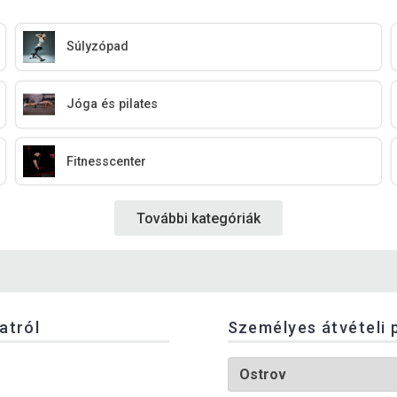
Súlyzópad
Jóga és pilates
Fitnesscenter
További kategóriák
latról
Személyes átvételi 