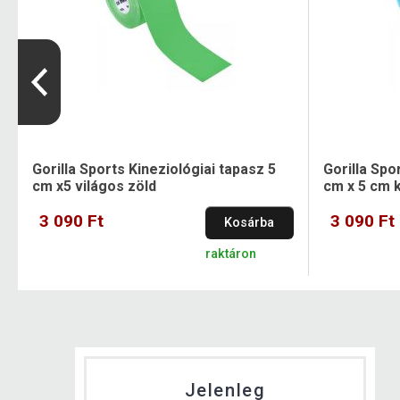
Gorilla Sports Kineziológiai tapasz 5
Gorilla Spo
cm x5 világos zöld
cm x 5 cm 
3 090 Ft
3 090 Ft
Kosárba
raktáron
Jelenleg