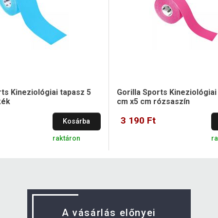
rts Kineziológiai tapasz 5
Gorilla Sports Kineziológiai
kék
cm x5 cm rózsaszín
3 190 Ft
Kosárba
raktáron
r
A vásárlás előnyei