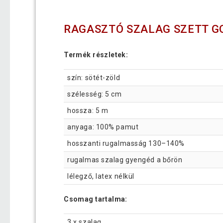
RAGASZTÓ SZALAG SZETT GO
Termék részletek:
szín: sötét-zöld
szélesség: 5 cm
hossza: 5 m
anyaga: 100% pamut
hosszanti rugalmasság 130–140%
rugalmas szalag gyengéd a bőrön
lélegző, latex nélkül
Csomag tartalma:
3 x szalag