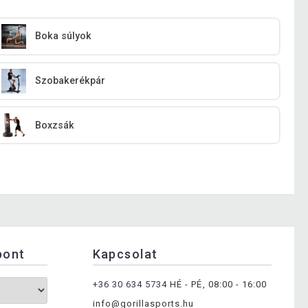
Boka súlyok
Szobakerékpár
Boxzsák
pont
Kapcsolat
+36 30 634 5734
HÉ - PÉ, 08:00 - 16:00
info@gorillasports.hu