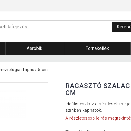
Keres
Aerobik
Tornakellék
ineziológiai tapasz 5 cm
RAGASZTÓ SZALAG 
CM
Ideális eszköz a sérülések mege
színben kaphatók.
A részletesebb leírás megtekinté