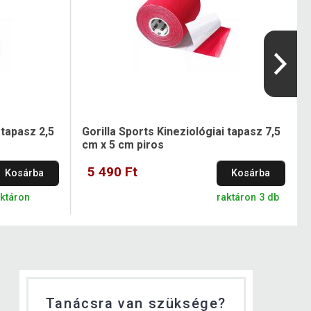
 tapasz 2,5
Gorilla Sports Kineziológiai tapasz 7,5
cm x 5 cm piros
5 490 Ft
Kosárba
Kosárba
aktáron
raktáron 3 db
Tanácsra van szüksége?