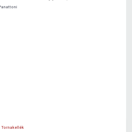
Panattoni
Tornakellék