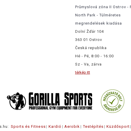
Průmyslová zóna II Ostrov - 
North Park - Túlméretes
megrendelések kiadása
Dolní Žďár 104
363 01 Ostrov
Česká republika
Hé - Pé, 8:00 - 16:00
Sz - Va, zárva
térkép itt
s.hu:
Sports és Fitness
Kardió
Aerobik
Testépítés
Küzdősport