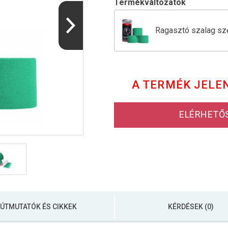
Termékváltozatok
Ragasztó szalag sze
Gorilla Sports Gyóg
A TERMÉK JELE
Gorilla Sports Gyóg
ELÉRHETŐ
ÚTMUTATÓK ÉS CIKKEK
KÉRDÉSEK (0)