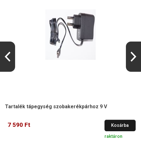
Tartalék tápegység szobakerékpárhoz 9 V
7 590 Ft
Kosárba
raktáron