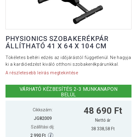
PHYSIONICS SZOBAKERÉKPÁR
ÁLLÍTHATÓ 41 X 64 X 104 CM
Tökéletes beltéri edzés az időjárástól függetlenül. Ne hagyja
ki a kardióedzést kiváló otthoni szobakerékpárunkkal.
A részletesebb leírás megtekintése
VÁRHATÓ KÉZBESÍTÉS 2-3 MUNKANAPON
BELÜL
48 690 Ft
Cikkszám:
JG82009
Nettó ár
Szállítási díj:
38 338,58 Ft
2 990 Ft