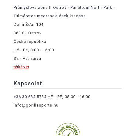
Průmyslová zóna II Ostrov - Panattoni North Park -
Túlméretes megrendelések kiadása
Dolní Žďár 104
363 01 Ostrov
Česká republika
Hé - Pé, 8:00 - 16:00
Sz - Va, zárva
térkép itt
Kapcsolat
+36 30 634 5734
HÉ - PÉ, 08:00 - 16:00
info@gorillasports.hu