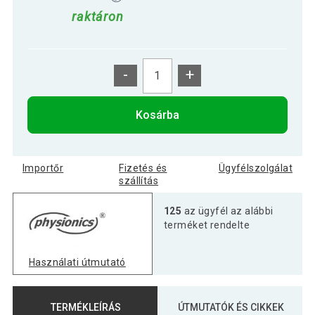
raktáron
-
+
Kosárba
Importőr
Fizetés és
Ügyfélszolgálat
szállítás
125
az ügyfél az alábbi
terméket rendelte
Használati útmutató
TERMÉKLEÍRÁS
ÚTMUTATÓK ÉS CIKKEK