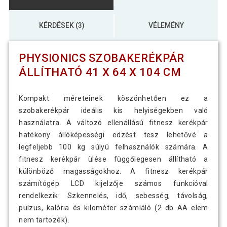
KÉRDÉSEK (3)
VÉLEMÉNY
PHYSIONICS SZOBAKERÉKPÁR
ÁLLÍTHATÓ 41 X 64 X 104 CM
Kompakt méreteinek köszönhetően ez a
szobakerékpár ideális kis helyiségekben való
használatra. A változó ellenállású fitnesz kerékpár
hatékony állóképességi edzést tesz lehetővé a
legfeljebb 100 kg súlyú felhasználók számára. A
fitnesz kerékpár ülése függőlegesen állítható a
különböző magasságokhoz. A fitnesz kerékpár
számítógép LCD kijelzője számos funkcióval
rendelkezik: Szkennelés, idő, sebesség, távolság,
pulzus, kalória és kilométer számláló (2 db AA elem
nem tartozék).