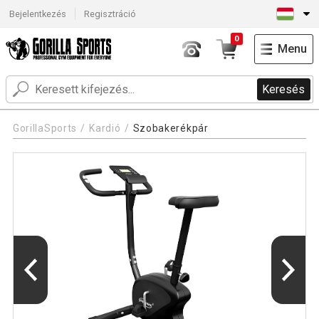
Bejelentkezés
Regisztráció
0
Menu
Keresés
GorillaSports
Kardió
Szobakerékpár