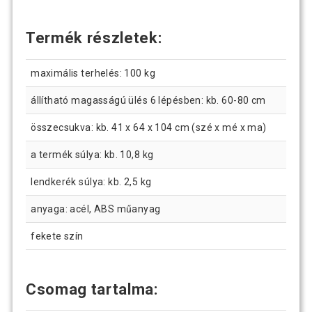
Termék részletek:
maximális terhelés: 100 kg
állítható magasságú ülés 6 lépésben: kb. 60-80 cm
összecsukva: kb. 41 x 64 x 104 cm (szé x mé x ma)
a termék súlya: kb. 10,8 kg
lendkerék súlya: kb. 2,5 kg
anyaga: acél, ABS műanyag
fekete szín
Csomag tartalma: