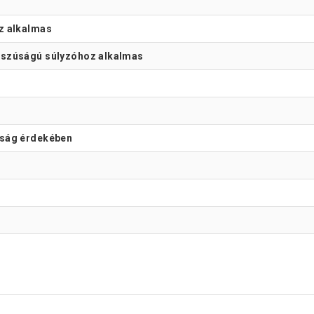
z alkalmas
sszúságú súlyzóhoz alkalmas
nság érdekében