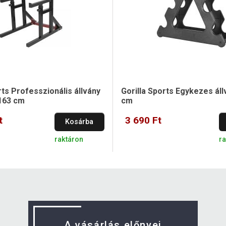
rts Professzionális állvány
Gorilla Sports Egykezes áll
163 cm
cm
t
3 690 Ft
Kosárba
raktáron
r
A vásárlás előnyei