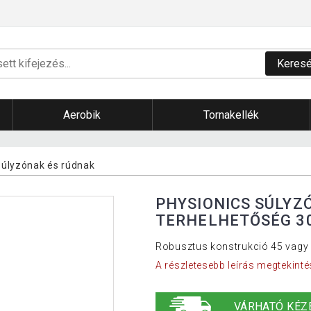
Keres
Aerobik
Tornakellék
súlyzónak és rúdnak
PHYSIONICS SÚLYZ
TERHELHETŐSÉG 3
Robusztus konstrukció 45 vagy
A részletesebb leírás megtekinté
VÁRHATÓ KÉZ