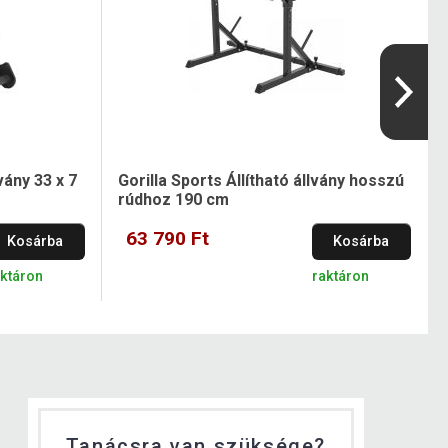
vány 33 x 7
Gorilla Sports Állítható állvány hosszú
rúdhoz 190 cm
63 790 Ft
Kosárba
Kosárba
aktáron
raktáron
Tanácsra van szüksége?