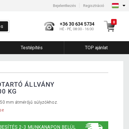
Bejelentkezés
Regisztráció
0
+36 30 634 5734
és
HÉ - PÉ, 08:00 - 16:00
Testépítés
TOP ajánlat
ÓTARTÓ ÁLLVÁNY
00 KG
 50 mm átmérőjű súlyzókhoz.
se
BESÍTÉS 2-3 MUNKANAPON BELÜL