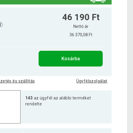
46 190 Ft
Nettó ár
36 370,08 Ft
Kosárba
izetés és szállítás
Ügyfélszolgálat
143
az ügyfél az alábbi terméket
rendelte