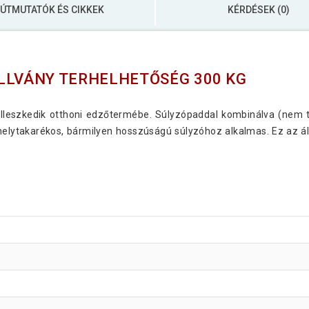
ÚTMUTATÓK ÉS CIKKEK
KÉRDÉSEK (0)
LLVÁNY TERHELHETŐSÉG 300 KG
 illeszkedik otthoni edzőtermébe. Súlyzópaddal kombinálva (nem ta
elytakarékos, bármilyen hosszúságú súlyzóhoz alkalmas. Ez az á