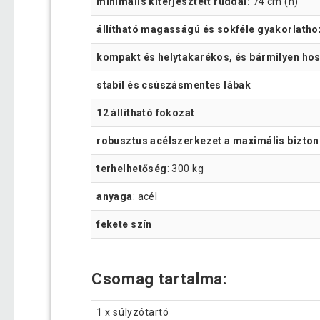
minimális kiterjesztett rúddal:
74 cm (h)
állítható magasságú és sokféle gyakorlatho
kompakt és helytakarékos, és bármilyen ho
stabil és csúszásmentes lábak
12 állítható fokozat
robusztus acélszerkezet a maximális bizto
terhelhetőség
: 300 kg
anyaga
: acél
fekete szín
Csomag tartalma:
1 x súlyzótartó