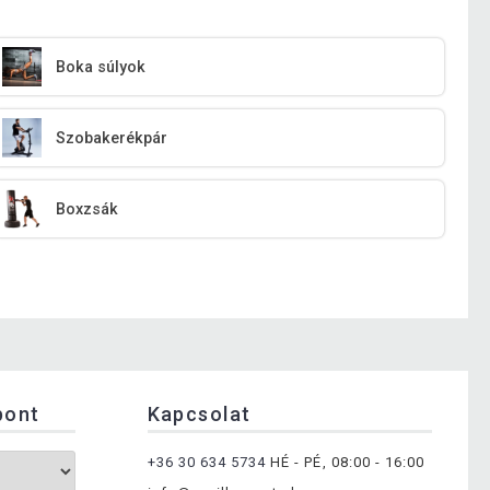
Boka súlyok
Szobakerékpár
Boxzsák
pont
Kapcsolat
+36 30 634 5734
HÉ - PÉ, 08:00 - 16:00