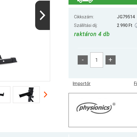
Cikkszám:
JG79514
Szállítási díj:
2 990 Ft
raktáron 4 db
-
+
Importőr
F