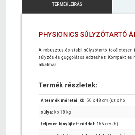
TERMÉKLEÍRÁS
PHYSIONICS SÚLYZÓTARTÓ Á
A robusztus és stabil súlyzótartó tökéletesen
súlyzós és guggolásos edzéshez. Kompakt és h
alkalmas.
Termék részletek:
A termék méretei:
kb. 50 x 48 cm (sz x ho
súlya:
kb 18 kg
teljesen kinyújtott rúddal:
165 cm (h)