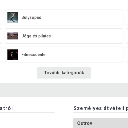
Súlyzópad
Jóga és pilates
Fitnesscenter
További kategóriák
latról
Személyes átvételi 