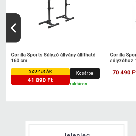
Gorilla Sports Súlyzó állvány állítható
Gorilla Spo
160 cm
súlyzóhoz 
SZUPER ÁR
70 490 F
Kosárba
41 890 Ft
raktáron
Jelenleg