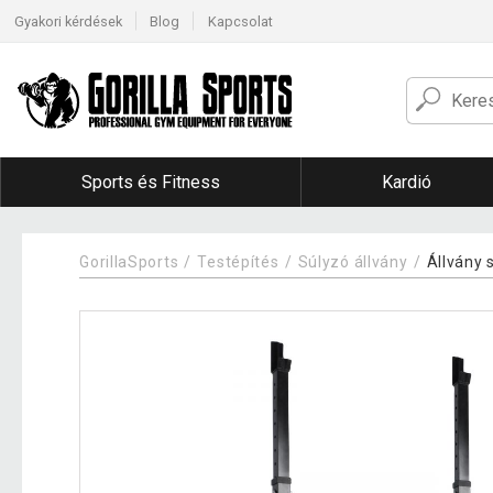
Gyakori kérdések
Blog
Kapcsolat
Sports és Fitness
Kardió
GorillaSports
Testépítés
Súlyzó állvány
Állvány 