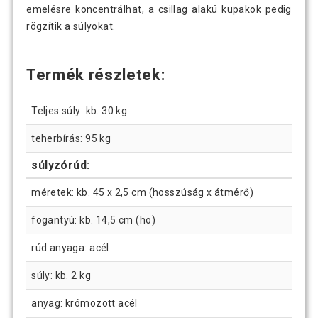
emelésre koncentrálhat, a csillag alakú kupakok pedig
rögzítik a súlyokat.
Termék részletek:
Teljes súly: kb. 30 kg
teherbírás: 95 kg
súlyzórúd:
méretek: kb. 45 x 2,5 cm (hosszúság x átmérő)
fogantyú: kb. 14,5 cm (ho)
rúd anyaga: acél
súly: kb. 2 kg
anyag: krómozott acél