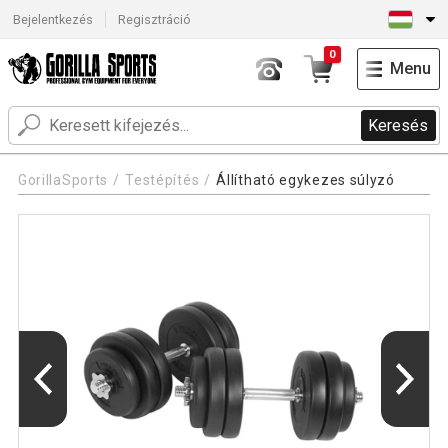
Bejelentkezés
Regisztráció
0
Menu
Keresés
GorillaSports
Testépítés
Állítható egykezes súlyzó