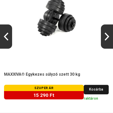
MAXXIVA® Egykezes súlyzó szett 30 kg
SZUPER ÁR
Kosárba
15 290 Ft
raktáron