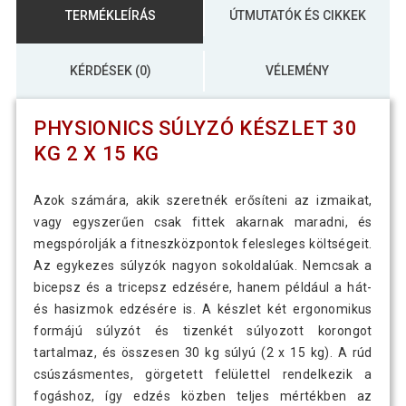
TERMÉKLEÍRÁS
ÚTMUTATÓK ÉS CIKKEK
KÉRDÉSEK (0)
VÉLEMÉNY
PHYSIONICS SÚLYZÓ KÉSZLET 30
KG 2 X 15 KG
Azok számára, akik szeretnék erősíteni az izmaikat,
vagy egyszerűen csak fittek akarnak maradni, és
megspórolják a fitneszközpontok felesleges költségeit.
Az egykezes súlyzók nagyon sokoldalúak. Nemcsak a
bicepsz és a tricepsz edzésére, hanem például a hát-
és hasizmok edzésére is. A készlet két ergonomikus
formájú súlyzót és tizenkét súlyozott korongot
tartalmaz, és összesen 30 kg súlyú (2 x 15 kg). A rúd
csúszásmentes, görgetett felülettel rendelkezik a
fogáshoz, így edzés közben teljes mértékben az