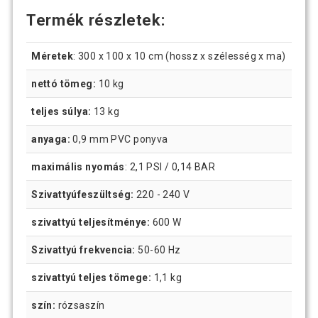
Termék részletek:
Méretek
: 300 x 100 x 10 cm (hossz x szélesség x ma)
nettó tömeg:
10 kg
teljes súlya:
13 kg
anyaga:
0,9 mm PVC ponyva
maximális nyomás
: 2,1 PSI / 0,14 BAR
Szivattyúfeszültség:
220 - 240 V
szivattyú teljesítménye:
600 W
Szivattyú frekvencia:
50-60 Hz
szivattyú teljes tömege:
1,1 kg
szín:
rózsaszín