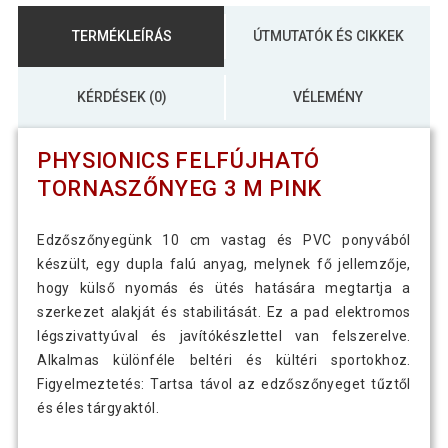
TERMÉKLEÍRÁS
ÚTMUTATÓK ÉS CIKKEK
KÉRDÉSEK (0)
VÉLEMÉNY
PHYSIONICS FELFÚJHATÓ
TORNASZŐNYEG 3 M PINK
Edzőszőnyegünk 10 cm vastag és PVC ponyvából
készült, egy dupla falú anyag, melynek fő jellemzője,
hogy külső nyomás és ütés hatására megtartja a
szerkezet alakját és stabilitását. Ez a pad elektromos
légszivattyúval és javítókészlettel van felszerelve.
Alkalmas különféle beltéri és kültéri sportokhoz.
Figyelmeztetés: Tartsa távol az edzőszőnyeget tűztől
és éles tárgyaktól.