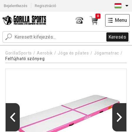
Bejelentkezés
Regisztráció
0
Menu
Keresés
GorillaSports
Aerobik
Jóga és pilates
Jógamatrac
Felfújható szőnyeg