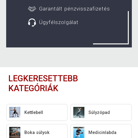
Garantált pénzvisszafizetés
Ügyfélszolgálat
LEGKERESETTEBB
KATEGÓRIÁK
Kettlebell
Súlyzópad
Boka súlyok
Medicinlabda