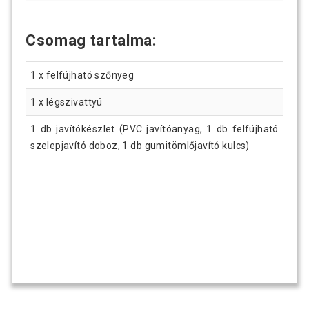
Csomag tartalma:
1 x felfújható szőnyeg
1 x légszivattyú
1 db javítókészlet (PVC javítóanyag, 1 db felfújható
szelepjavító doboz, 1 db gumitömlőjavító kulcs)