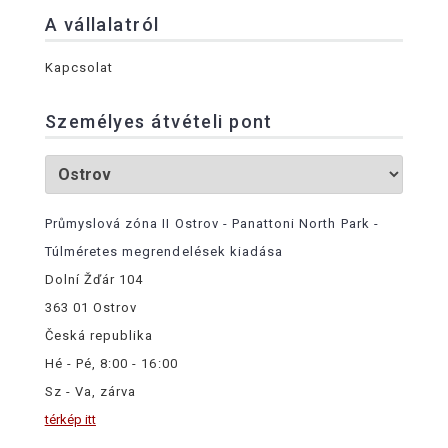
A vállalatról
Kapcsolat
Személyes átvételi pont
Průmyslová zóna II Ostrov - Panattoni North Park -
Túlméretes megrendelések kiadása
Dolní Žďár 104
363 01 Ostrov
Česká republika
Hé - Pé, 8:00 - 16:00
Sz - Va, zárva
térkép itt