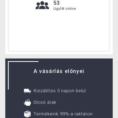
53
Ügyfél online
A vásárlás előnyei
Kiszállítás 5 napon belül
Olcsó árak
Termékeink 99%-a raktáron