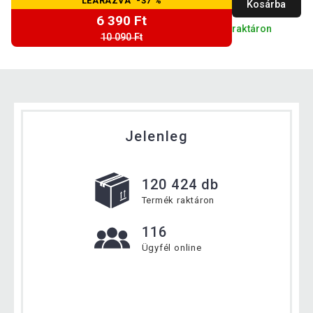
LEÁRAZVA -37 %
Kosárba
6 390 Ft
raktáron
10 090 Ft
Jelenleg
120 424 db
Termék raktáron
116
Ügyfél online