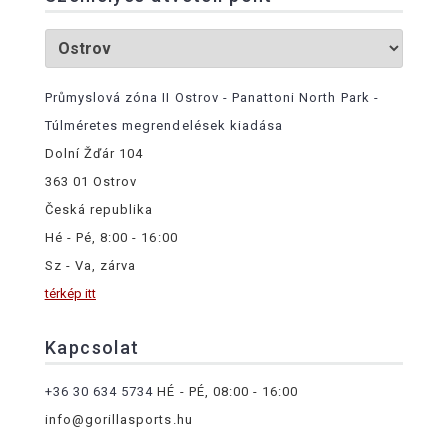
Průmyslová zóna II Ostrov - Panattoni North Park -
Túlméretes megrendelések kiadása
Dolní Žďár 104
363 01 Ostrov
Česká republika
Hé - Pé, 8:00 - 16:00
Sz - Va, zárva
térkép itt
Kapcsolat
+36 30 634 5734
HÉ - PÉ, 08:00 - 16:00
info@gorillasports.hu