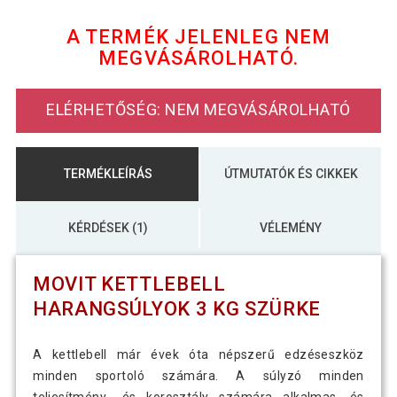
szürke
A TERMÉK JELENLEG NEM
MEGVÁSÁROLHATÓ.
MOVIT Kettlebell 12 kg
19 290 Ft
sötétkék/szürke
ELÉRHETŐSÉG: NEM MEGVÁSÁROLHATÓ
MOVIT Kettlebell harangsúlyok 8 kg
13 690 Ft
szürke/narancssárga
TERMÉKLEÍRÁS
ÚTMUTATÓK ÉS CIKKEK
KÉRDÉSEK (1)
VÉLEMÉNY
MOVIT KETTLEBELL
HARANGSÚLYOK 3 KG SZÜRKE
A kettlebell már évek óta népszerű edzéseszköz
minden sportoló számára. A súlyzó minden