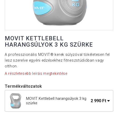
MOVIT KETTLEBELL
HARANGSÚLYOK 3 KG SZÜRKE
A professzionális MOVIT® kerek súlyzóval tökéletesen fel
lesz szerelve egyéni edzésekhez fitneszstúdióban vagy
otthon.
A részletesebb leírás megtekintése
Termékváltozatok
MOVIT Kettlebell harangsúlyok 3 kg
2 990 Ft
szürke
Kettlebell harangsúlyok MOVIT® 10 kg
17 090 Ft