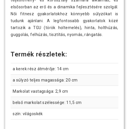
teljesítmény- és korosztály számára alkalmas, és
elsősorban az erő és a dinamika fejlesztésére szolgál.
Női fitnesz gyakorlatokhoz könnyebb súlyzókat is
tudunk ajánlani. A legfontosabb gyakorlatok közé
tartozik a TGU (török ​​holtemelés), hinta, holthúzás,
guggolás, felhúzás, tisztítás, nyomás, rángatás.
Termék részletek:
a kerek rész átmérője: 14 cm
a súlyzó teljes magassága: 20 cm
Markolat vastagsága: 2,9 cm
belső markolat szélessége: 11,5 cm
szín: világoskék