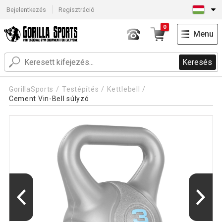
Bejelentkezés
Regisztráció
0
Menu
Keresés
GorillaSports
Testépítés
Kettlebell
Cement Vin-Bell súlyzó