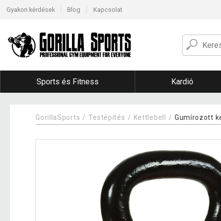
Gyakori kérdések
Blog
Kapcsolat
Sports és Fitness
Kardió
GorillaSports
Testépítés
Kettlebell
Gumírozott ke