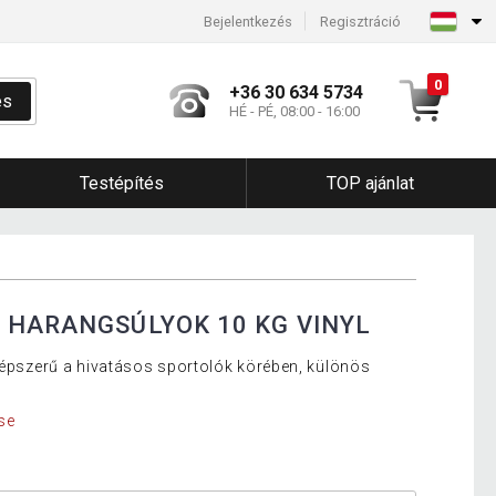
Bejelentkezés
Regisztráció
0
+36 30 634 5734
és
HÉ - PÉ, 08:00 - 16:00
Testépítés
TOP ajánlat
 HARANGSÚLYOK 10 KG VINYL
 népszerű a hivatásos sportolók körében, különös
se