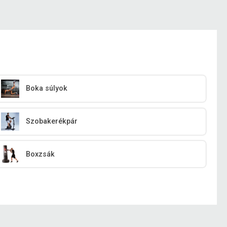
Boka súlyok
Szobakerékpár
Boxzsák