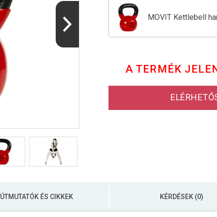
MOVIT Kettlebell ha
Kettlebell súlyzó 4 
A TERMÉK JELE
MOVIT Kettlebell sú
ELÉRHETŐ
ÚTMUTATÓK ÉS CIKKEK
KÉRDÉSEK (0)