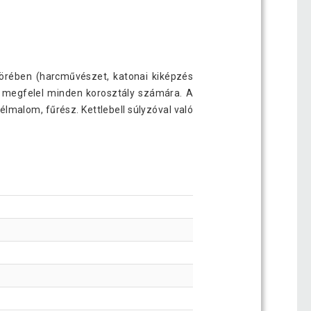
körében (harcművészet, katonai kiképzés
y megfelel minden korosztály számára. A
élmalom, fűrész. Kettlebell súlyzóval való