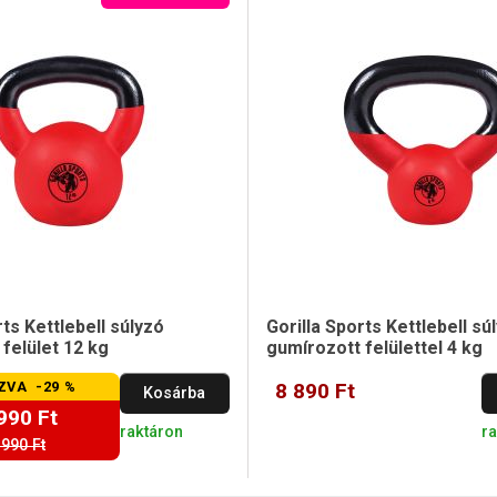
rts Kettlebell súlyzó
Gorilla Sports Kettlebell sú
felület 12 kg
gumírozott felülettel 4 kg
ZVA -29 %
8 890 Ft
Kosárba
990 Ft
raktáron
r
 990 Ft