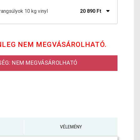
rangsúlyok 10 kg vinyl
20 890 Ft
kg MOVIT vinyl bevonattal
8 990 Ft
NLEG NEM MEGVÁSÁROLHATÓ.
45 790 Ft
lyzó 22 kg vinyl
23 990 Ft
SÉG: NEM MEGVÁSÁROLHATÓ
VÉLEMÉNY