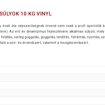
ÚLYOK 10 KG VINYL
ly évek óta népszerőségnek örvend nem csak a profi sportolók 
szére). Az erő és dinamizmus fejlesztésére alkalmas súlyzó, mel
elállás, serleg guggolás, guggolás, lendítés, felrántás, nyomás, sz
Erősíti a szív- és érrendszert, valamint a mozgásrendszert.