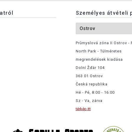
latról
Személyes átvételi 
Průmyslová zóna II Ostrov - 
North Park - Túlméretes
megrendelések kiadása
Dolní Žďár 104
363 01 Ostrov
Česká republika
Hé - Pé, 8:00 - 16:00
Sz - Va, zárva
térkép itt