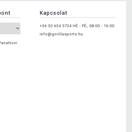
pont
Kapcsolat
+36 30 634 5734
HÉ - PÉ, 08:00 - 16:00
info@gorillasports.hu
Panattoni