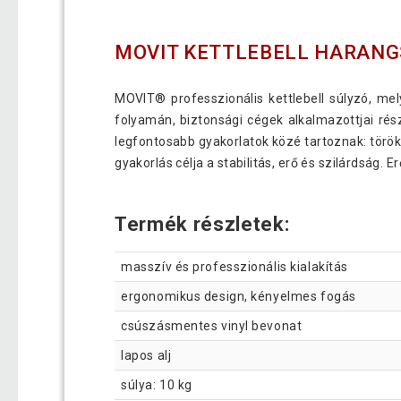
MOVIT KETTLEBELL HARANGS
MOVIT® professzionális kettlebell súlyzó, me
folyamán, biztonsági cégek alkalmazottjai ré
legfontosabb gyakorlatok közé tartoznak: török f
gyakorlás célja a stabilitás, erő és szilárdság. 
Termék részletek:
masszív és professzionális kialakítás
ergonomikus design, kényelmes fogás
csúszásmentes vinyl bevonat
lapos alj
súlya: 10 kg