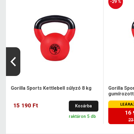
-29 %
Gorilla Sports Kettlebell súlyzó 8 kg
Gorilla Spo
gumírozott 
15 190 Ft
LEÁRA
Kosárba
16 
t
raktáron 5 db
23