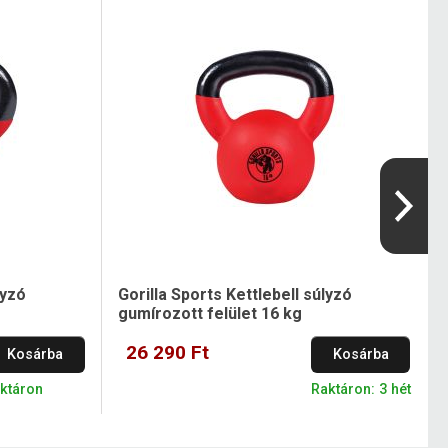
lyzó
Gorilla Sports Kettlebell súlyzó
gumírozott felület 16 kg
26 290 Ft
Kosárba
Kosárba
aktáron
Raktáron: 3 hét