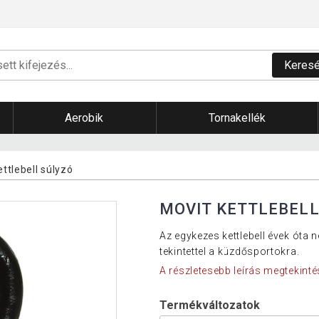
Keres
Aerobik
Tornakellék
ttlebell súlyzó
MOVIT KETTLEBELL
Az egykezes kettlebell évek óta
tekintettel a küzdősportokra.
A részletesebb leírás megtekinté
Termékváltozatok