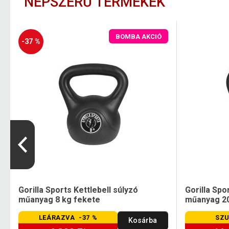
NÉPSZERŰ TERMÉKEK
BOMBA AKCIÓ
-37 %
Gorilla Sports Kettlebell súlyzó
Gorilla Spo
műanyag 8 kg fekete
műanyag 20
LEÁRAZVA -37 %
SZU
Kosárba