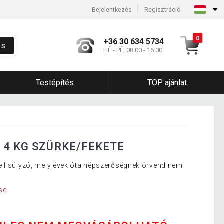
Bejelentkezés
Regisztráció
0
+36 30 634 5734
és
HÉ - PÉ, 08:00 - 16:00
Testépítés
TOP ajánlat
 4 KG SZÜRKE/FEKETE
ell súlyzó, mely évek óta népszerőségnek örvend nem
se