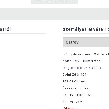
latról
Személyes átvételi 
Průmyslová zóna II Ostrov - 
North Park - Túlméretes
megrendelések kiadása
Dolní Žďár 104
363 01 Ostrov
Česká republika
Hé - Pé, 8:00 - 16:00
Sz - Va, zárva
térkép itt