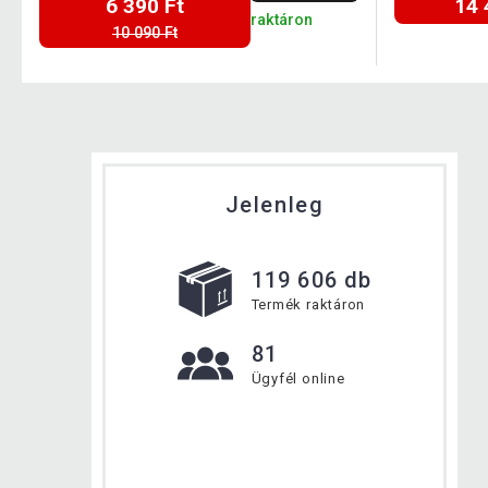
6 390 Ft
14 
raktáron
10 090 Ft
Jelenleg
119 606 db
Termék raktáron
81
Ügyfél online