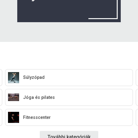
Súlyzópad
Jóga és pilates
Fitnesscenter
További kategóriák