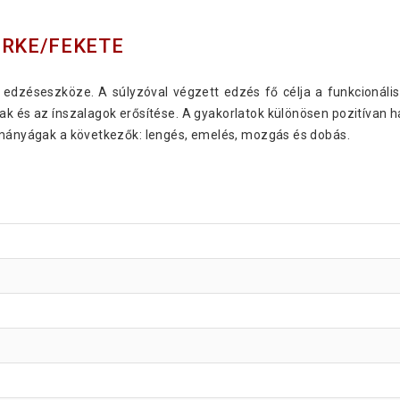
ÜRKE/FEKETE
 edzéseszköze. A súlyzóval végzett edzés fő célja a funkcionális 
inak és az ínszalagok erősítése. A gyakorlatok különösen pozitívan 
dományágak a következők: lengés, emelés, mozgás és dobás.