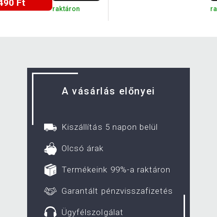
490 Ft
raktáron
ra
A vásárlás előnyei
Kiszállítás 5 napon belül
Olcsó árak
Termékeink 99%-a raktáron
Garantált pénzvisszafizetés
Ügyfélszolgálat