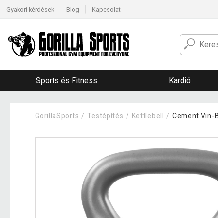
Gyakori kérdések
Blog
Kapcsolat
Sports és Fitness
Kardió
GorillaSports
Testépítés
Kettlebell
Cement Vin-B