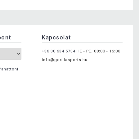
pont
Kapcsolat
+36 30 634 5734
HÉ - PÉ, 08:00 - 16:00
info@gorillasports.hu
Panattoni