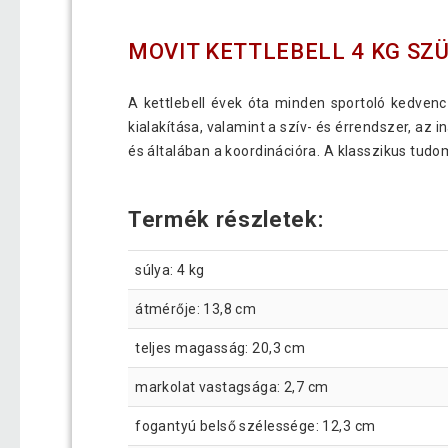
MOVIT KETTLEBELL 4 KG SZ
A kettlebell évek óta minden sportoló kedvenc
kialakítása, valamint a szív- és érrendszer, az 
és általában a koordinációra. A klasszikus tu
Termék részletek:
súlya: 4 kg
átmérője: 13,8 cm
teljes magasság: 20,3 cm
markolat vastagsága: 2,7 cm
fogantyú belső szélessége: 12,3 cm