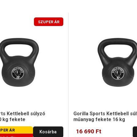
SZUPER ÁR
rts Kettlebell súlyzó
Gorilla Sports Kettlebell sú
 kg fekete
műanyag fekete 16 kg
PER ÁR
16 690 Ft
Kosárba