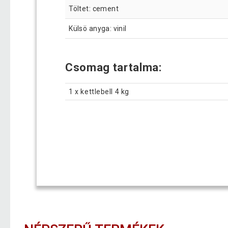
Töltet: cement
Külsö anyga: vinil
Csomag tartalma:
1 x kettlebell 4 kg