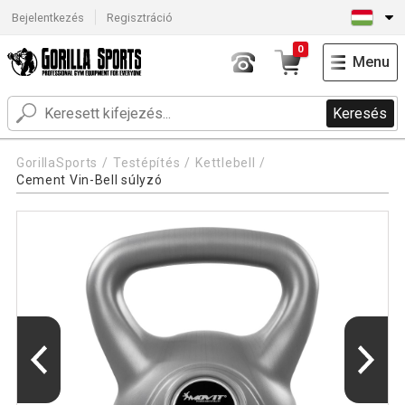
Bejelentkezés
Regisztráció
0
Menu
Keresés
GorillaSports
Testépítés
Kettlebell
Cement Vin-Bell súlyzó