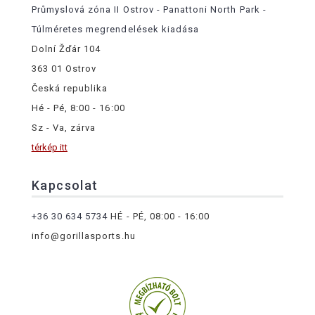
Průmyslová zóna II Ostrov - Panattoni North Park -
Túlméretes megrendelések kiadása
Dolní Žďár 104
363 01 Ostrov
Česká republika
Hé - Pé, 8:00 - 16:00
Sz - Va, zárva
térkép itt
Kapcsolat
+36 30 634 5734
HÉ - PÉ, 08:00 - 16:00
info@gorillasports.hu