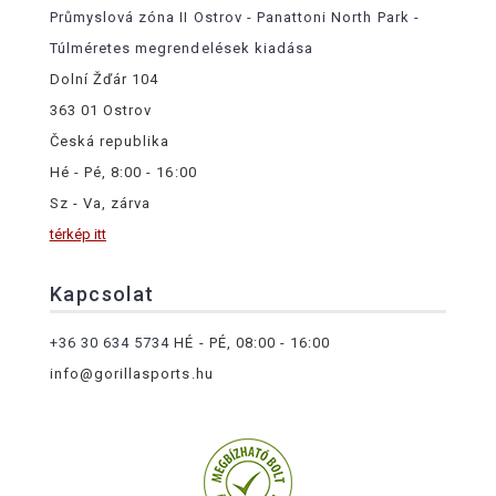
Průmyslová zóna II Ostrov - Panattoni North Park -
Túlméretes megrendelések kiadása
Dolní Žďár 104
363 01 Ostrov
Česká republika
Hé - Pé, 8:00 - 16:00
Sz - Va, zárva
térkép itt
Kapcsolat
+36 30 634 5734
HÉ - PÉ, 08:00 - 16:00
info@gorillasports.hu