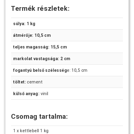
Termék részletek:
súlya: 1 kg
átmérője: 10,5 cm
teljes magasság: 15,5 cm
markolat vastagsága: 2 cm
fogantyú belső szélesség
e: 10,5 cm
töltet:
cement
külső anyag:
vinil
Csomag tartalma:
1 x kettlebell 1 kg