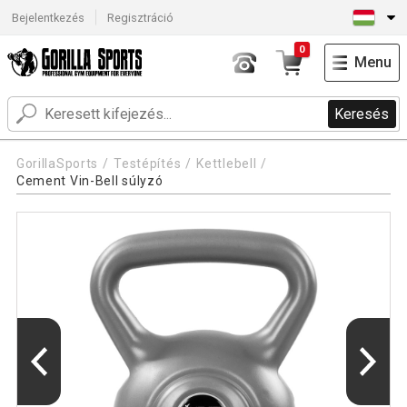
Bejelentkezés
Regisztráció
0
Menu
Keresés
GorillaSports
Testépítés
Kettlebell
Cement Vin-Bell súlyzó