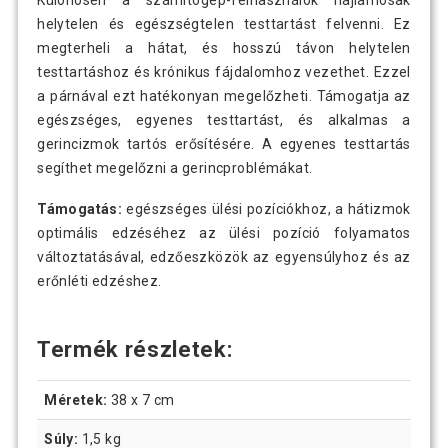
Különösen a számítógép-felhasználók hajlamosak
helytelen és egészségtelen testtartást felvenni. Ez
megterheli a hátat, és hosszú távon helytelen
testtartáshoz és krónikus fájdalomhoz vezethet. Ezzel
a párnával ezt hatékonyan megelőzheti. Támogatja az
egészséges, egyenes testtartást, és alkalmas a
gerincizmok tartós erősítésére. A egyenes testtartás
segíthet megelőzni a gerincproblémákat.
Támogatás:
egészséges ülési pozíciókhoz, a hátizmok
optimális edzéséhez az ülési pozíció folyamatos
változtatásával, edzőeszközök az egyensúlyhoz és az
erőnléti edzéshez.
Termék részletek:
Méretek:
38 x 7 cm
Súly:
1,5 kg