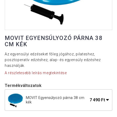
MOVIT EGYENSÚLYOZÓ PÁRNA 38
CM KÉK
Az egyensúlyi edzéseket főleg jógához, pilateshez,
posztoperatív edzéshez, alap- és egyensúly edzéshez
használják.
A részletesebb leírás megtekintése
Termékváltozatok
MOVIT Egyensúlyozó párna 38 cm
7 490 Ft
kék
MOVIT Egyensúlyozó párna 38 cm
7 590 Ft