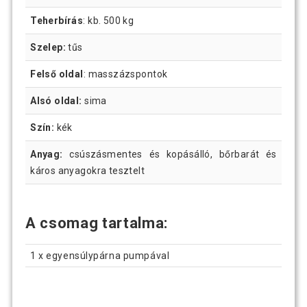
Teherbírás
: kb. 500 kg
Szelep:
tűs
Felső oldal
: masszázspontok
Alsó oldal:
sima
Szín:
kék
Anyag:
csúszásmentes és kopásálló, bőrbarát és
káros anyagokra tesztelt
A csomag tartalma:
1 x egyensúlypárna pumpával