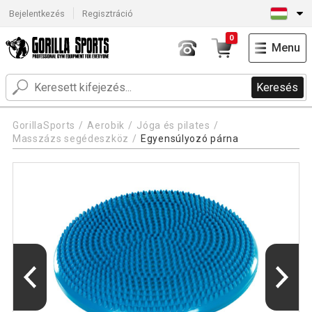
Bejelentkezés
Regisztráció
0
Menu
Keresés
GorillaSports
Aerobik
Jóga és pilates
Masszázs segédeszköz
Egyensúlyozó párna