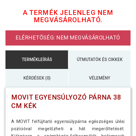
rózsaszín
A TERMÉK JELENLEG NEM
MEGVÁSÁROLHATÓ.
9 690 Ft
MOVIT Egyensúlyozó párna 38 cm zöld
ELÉRHETŐSÉG: NEM MEGVÁSÁROLHATÓ
TERMÉKLEÍRÁS
ÚTMUTATÓK ÉS CIKKEK
KÉRDÉSEK (0)
VÉLEMÉNY
MOVIT EGYENSÚLYOZÓ PÁRNA 38
CM KÉK
A MOVIT felfújható egyensúlypárna egészséges ülési
pozícióval megelőzheti a hát megerőltetését.