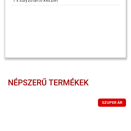
1 x súlyzótartó készlet
NÉPSZERŰ TERMÉKEK
SZUPER ÁR