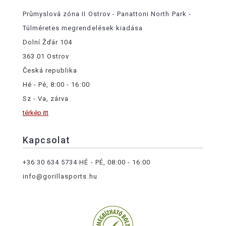
Průmyslová zóna II Ostrov - Panattoni North Park -
Túlméretes megrendelések kiadása
Dolní Žďár 104
363 01 Ostrov
Česká republika
Hé - Pé, 8:00 - 16:00
Sz - Va, zárva
térkép itt
Kapcsolat
+36 30 634 5734
HÉ - PÉ, 08:00 - 16:00
info@gorillasports.hu