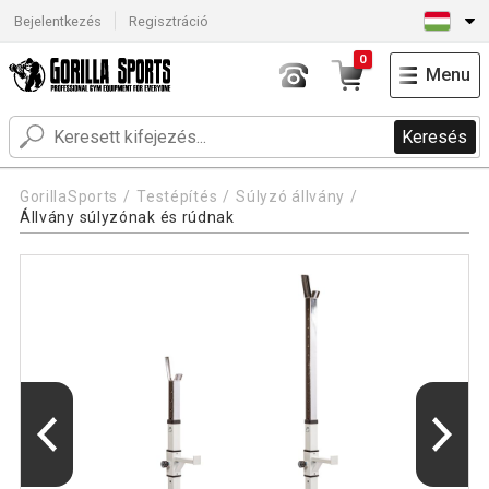
Bejelentkezés
Regisztráció
0
Menu
Keresés
GorillaSports
Testépítés
Súlyzó állvány
Állvány súlyzónak és rúdnak