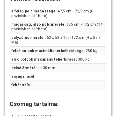
a felső polc magassága:
47,5 cm - 72,5 cm (6
pozícióban állítható)
magasság, alsó polc mérete:
105 cm - 172 cm (14
pozícióban állítható)
súlyzóléc méretei:
52 x 53 x 105-172 cm (H x Sz x
Ma)
felső polcok maximális terhelhetősége:
250 kg
alsó polcok maximális teherbírása:
300 kg
belső átmérő:
kb 30 mm
anyaga:
acél
fehér szín
Csomag tartalma: