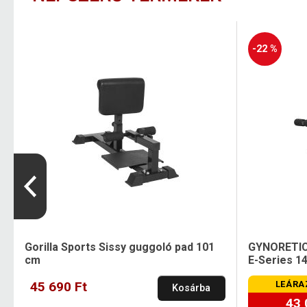
-22 %
Gorilla Sports Sissy guggoló pad 101
GYNORETICS
cm
E-Series 1
45 690 Ft
LEÁRA
Kosárba
43 