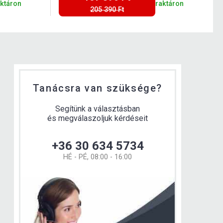
aktáron
raktáron
205 390 Ft
Tanácsra van szüksége?
Segítünk a választásban
és megválaszoljuk kérdéseit
+36 30 634 5734
HÉ - PÉ, 08:00 - 16:00