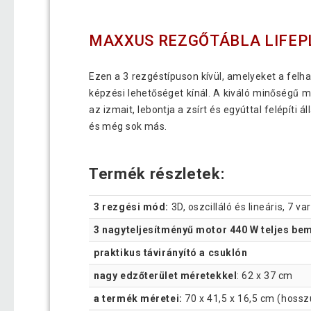
MAXXUS REZGŐTÁBLA LIFEP
Ezen a 3 rezgéstípuson kívül, amelyeket a felha
képzési lehetőséget kínál. A kiváló minőségű 
az izmait, lebontja a zsírt és egyúttal felépíti
és még sok más.
Termék részletek:
3 rezgési mód:
3D, oszcilláló és lineáris, 7 va
3 nagyteljesítményű motor 440 W teljes be
praktikus távirányító a csuklón
nagy edzőterület méretekkel
: 62 x 37 cm
a termék méretei:
70 x 41,5 x 16,5 cm (hoss