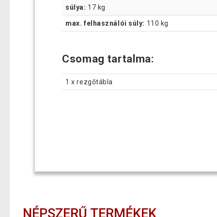
súlya:
17 kg
max. felhasználói súly:
110 kg
Csomag tartalma:
1 x rezgőtábla
NÉPSZERŰ TERMÉKEK