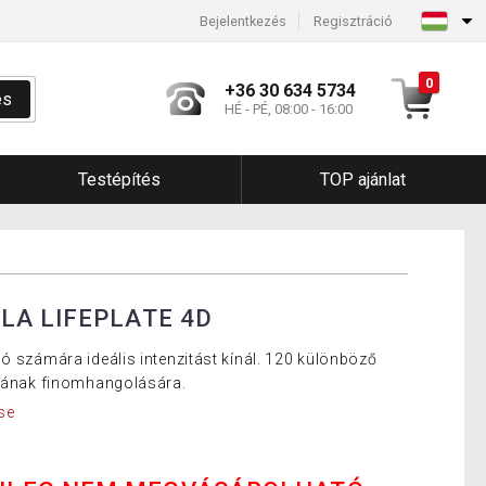
Bejelentkezés
Regisztráció
0
+36 30 634 5734
és
HÉ - PÉ, 08:00 - 16:00
Testépítés
TOP ajánlat
A LIFEPLATE 4D
ó számára ideális intenzitást kínál. 120 különböző
ásának finomhangolására.
se