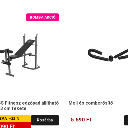
BOMBA AKCIÓ
 Fitnesz edzőpad állítható
Mell és comberősítő
43 cm fekete
ZVA -22 %
5 690 Ft
Kosárba
090 Ft