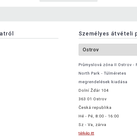
latról
Személyes átvételi 
Průmyslová zóna II Ostrov - 
North Park - Túlméretes
megrendelések kiadása
Dolní Žďár 104
363 01 Ostrov
Česká republika
Hé - Pé, 8:00 - 16:00
Sz - Va, zárva
térkép itt