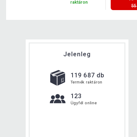
t
raktáron
55
Jelenleg
119 687 db
Termék raktáron
123
Ügyfél online