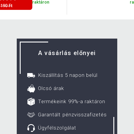
raktáron
r
 190 Ft
A vásárlás előnyei
Kiszállítás 5 napon belül
Olcsó árak
Termékeink 99%-a raktáron
Garantált pénzvisszafizetés
Ügyfélszolgálat