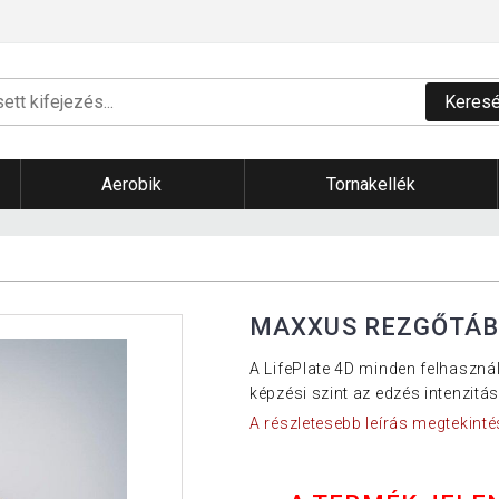
Keres
Aerobik
Tornakellék
MAXXUS REZGŐTÁBL
A LifePlate 4D minden felhasznál
képzési szint az edzés intenzit
A részletesebb leírás megtekinté