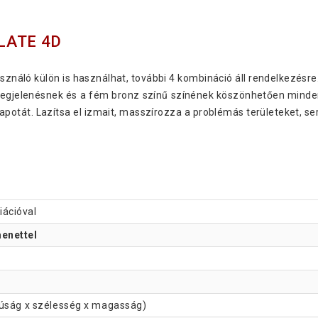
LATE 4D
sználó külön is használhat, további 4 kombináció áll rendelkezésre
megjelenésnek és a fém bronz színű színének köszönhetően minden n
 állapotát. Lazítsa el izmait, masszírozza a problémás területeket, 
riációval
menettel
zúság x szélesség x magasság)