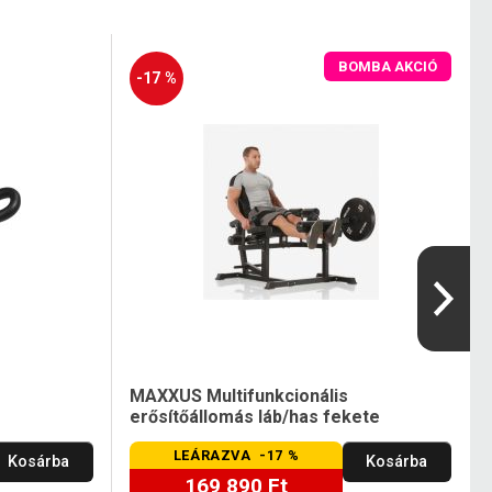
BOMBA AKCIÓ
-17 %
MAXXUS Multifunkcionális
erősítőállomás láb/has fekete
LEÁRAZVA -17 %
Kosárba
Kosárba
169 890 Ft