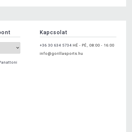
pont
Kapcsolat
+36 30 634 5734
HÉ - PÉ, 08:00 - 16:00
info@gorillasports.hu
Panattoni