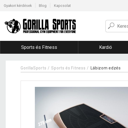
Gyakori kérdések
Blog
Kapcsolat
Sports és Fitness
Kardió
GorillaSports
Sports és Fitness
Lábizom edzés